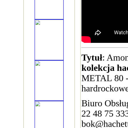
Tytuł
: Amo
kolekcja ha
METAL 80 -
hardrockowe
Biuro Obsług
22 48 75 33
bok@hachett