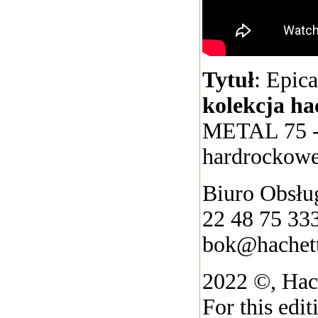
Tytuł
: Epic
kolekcja ha
METAL 75 -
hardrockowe
Biuro Obsług
22 48 75 33
bok@hachett
2022 ©, Hach
For this edi