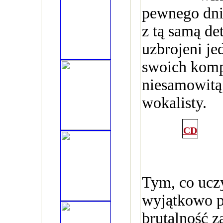
pewnego dni
z tą samą de
uzbrojeni je
swoich komp
niesamowitą
wokalisty.
CD
Tym, co uczy
wyjątkowo p
brutalność z