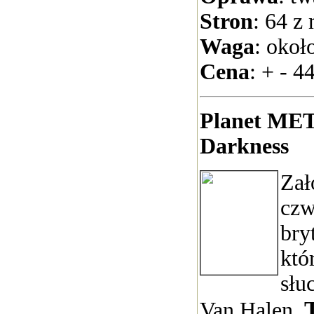
Stron
: 64 z
Waga
: okoł
Cena
: + - 44
Planet MET
Darkness
Zał
czw
bry
któ
słu
Van Halen,