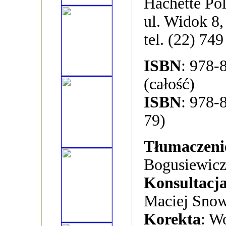
Hachette Pol
ul. Widok 8
tel. (22) 749
ISBN
: 978-
(całość)
ISBN
: 978-
79)
Tłumaczeni
Bogusiewic
Konsultacj
Maciej Snow
Korekta
: W