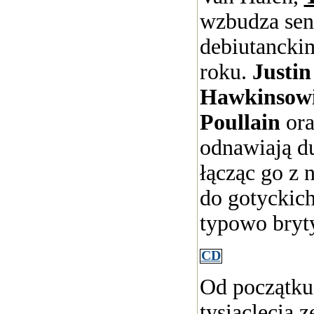
wzbudza sen
debiutancki
roku.
Justin
Hawkinsowi
Poullain
or
odnawiają d
łącząc go z 
do gotyckich
typowo brytyj
CD
Od początku
tysiąclecia z