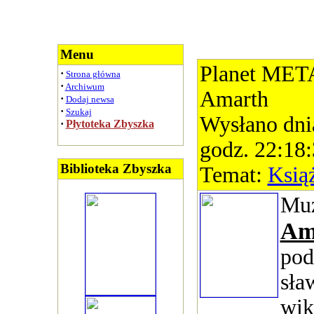
Menu
Planet MET
·
Strona główna
·
Archiwum
Amarth
·
Dodaj newsa
·
Szukaj
Wysłano dni
·
Płytoteka Zbyszka
godz. 22:18
Biblioteka Zbyszka
Temat:
Ksią
Mu
Am
pod
sła
wik