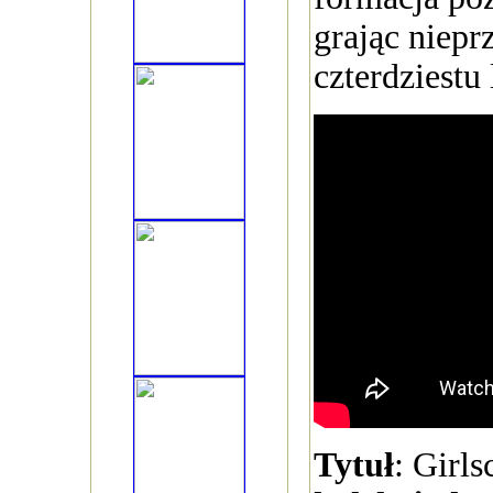
grając niepr
czterdziestu 
Tytuł
: Girl