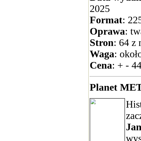
2025
Format
: 22
Oprawa
: t
Stron
: 64 z
Waga
: okoł
Cena
: + - 44
Planet MET
His
zac
Jan
wys