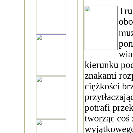
Tru
obo
mu
pon
wia
kierunku pod
znakami roz
ciężkości br
przytłaczają
potrafi prze
tworząc coś 
wyjątkowego,