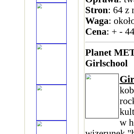
Stron
: 64 z
Waga
: okoł
Cena
: + - 44
Planet MET
Girlschool
Gir
kob
roc
kul
w h
wizerunek "