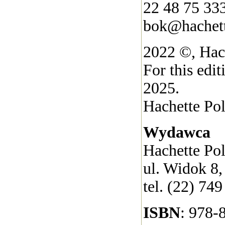
22 48 75 33
bok@hachett
2022 ©, Hach
For this edi
2025.
Hachette Pol
Wydawca
Hachette Pol
ul. Widok 8
tel. (22) 749
ISBN
: 978-