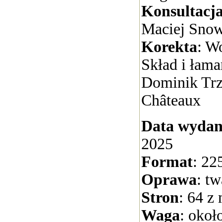
Konsultacj
Maciej Snow
Korekta
: W
Skład i łaman
Dominik Trz
Châteaux
Data wydan
2025
Format
: 22
Oprawa
: t
Stron
: 64 z
Waga
: okoł