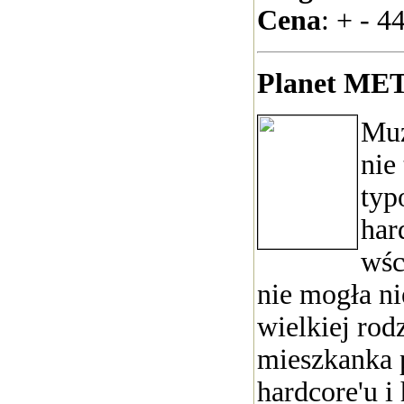
Cena
: + - 44
Planet MET
Mu
nie
typ
hard
wśc
nie mogła nie
wielkiej rod
mieszkanka 
hardcore'u i