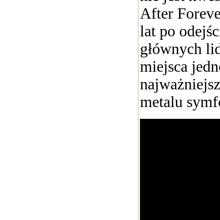
After Foreve
lat po odejś
głównych lid
miejsca jedn
najważniejsz
metalu symf