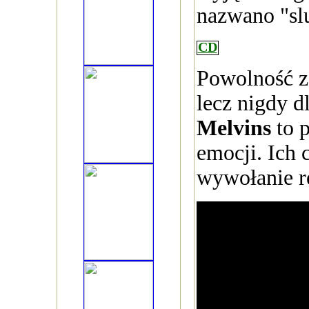
nazwano "sl
CD
Powolność z
lecz nigdy d
Melvins
to p
emocji. Ich 
wywołanie re