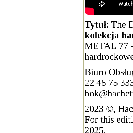
Tytuł
: The 
kolekcja ha
METAL 77 -
hardrockowe
Biuro Obsług
22 48 75 33
bok@hachett
2023 ©, Hach
For this edi
2025.