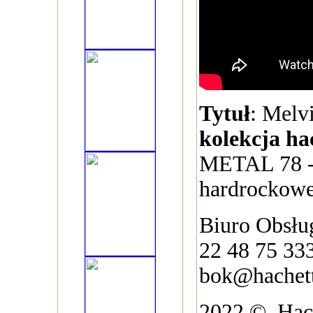
Tytuł
: Melv
kolekcja ha
METAL 78 -
hardrockowe
Biuro Obsług
22 48 75 33
bok@hachett
2022 ©, Hach