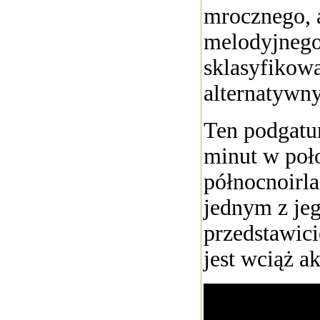
mrocznego, 
melodyjnego
sklasyfikowa
alternatywny
Ten podgatu
minut w poło
północnoirla
jednym z jeg
przedstawici
jest wciąż a