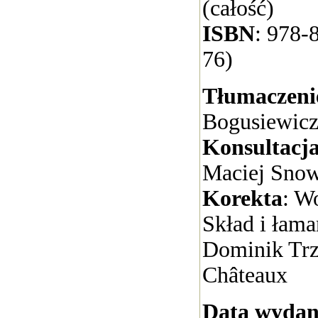
(całość)
ISBN
: 978-
76)
Tłumaczeni
Bogusiewic
Konsultacj
Maciej Snow
Korekta
: W
Skład i łaman
Dominik Trz
Châteaux
Data wydan