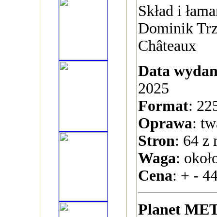
Skład i łaman
Dominik Trz
Châteaux
Data wydan
2025
Format
: 22
Oprawa
: t
Stron
: 64 z
Waga
: okoł
Cena
: + - 44
Planet MET