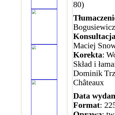
80)
Tłumaczeni
Bogusiewic
Konsultacj
Maciej Snow
Korekta
: W
Skład i łaman
Dominik Trz
Châteaux
Data wydan
Format
: 22
Oprawa
: t