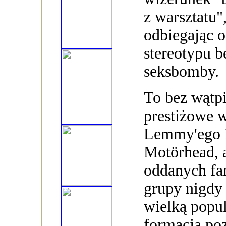
z warsztatu
odbiegając 
stereotypu b
seksbomby.
To bez wątp
prestiżowe 
Lemmy'ego i
Motörhead, a
oddanych fa
grupy nigdy 
wielką popul
formacja poz