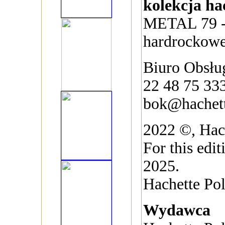
kolekcja ha
METAL 79 -
hardrockowe
Biuro Obsług
22 48 75 33
bok@hachett
2022 ©, Hach
For this edi
2025.
Hachette Pol
Wydawca