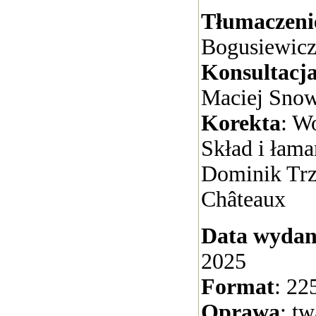
Tłumaczeni
Bogusiewic
Konsultacj
Maciej Snow
Korekta
: W
Skład i łaman
Dominik Trz
Châteaux
Data wydan
2025
Format
: 22
Oprawa
: t