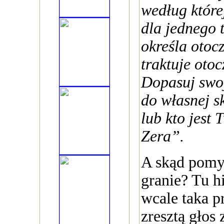
według które
dla jednego 
określa otocz
traktuje oto
Dopasuj swo
do własnej s
lub kto jest
Zera”.
A skąd pomy
granie? Tu hi
wcale taka p
zresztą głos