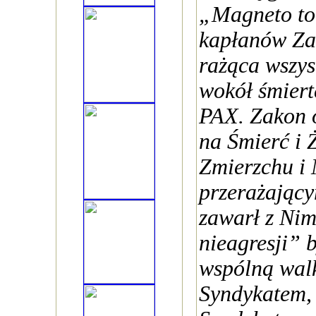
„Magneto to
kapłanów Za
rażąca wszys
wokół śmier
PAX. Zakon ó
na Śmierć i 
Zmierzchu i
przerażając
zawarł z Nim
nieagresji” 
wspólną wal
Syndykatem,