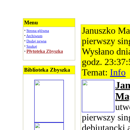
Menu
Januszko Ma
·
Strona główna
·
Archiwum
pierwszy sin
·
Dodaj newsa
·
Szukaj
Wysłano dni
·
Płytoteka Zbyszka
godz. 23:37:
Biblioteka Zbyszka
Temat:
Info
Jan
Ma
utw
pierwszy sin
debiutancki 