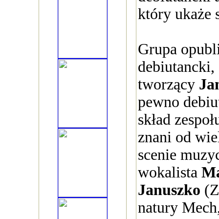
który ukaże 
Grupa opubl
debiutancki,
tworzący
Ja
pewno debiut
skład zespo
znani od wiel
scenie muzyc
wokalista
Ma
Januszko
(Z
natury Mech