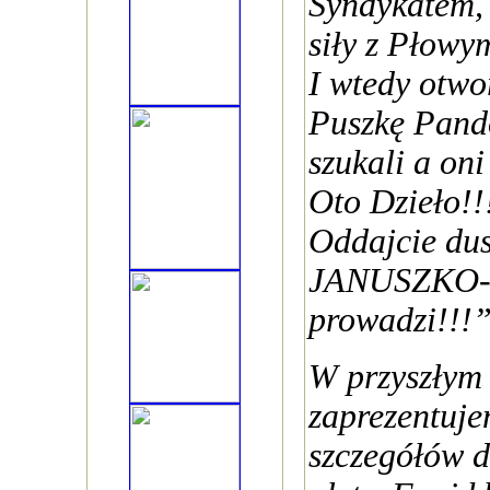
Syndykatem, 
siły z Płowy
I wtedy otwo
Puszkę Pando
szukali a oni
Oto Dzieło!!
Oddajcie dusz
JANUSZKO
prowadzi!!!
W przyszłym
zaprezentuje
szczegółów d