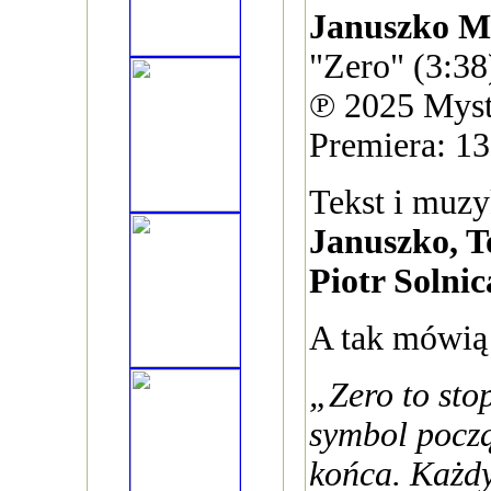
Januszko M
"Zero" (3:38
℗ 2025 Myst
Premiera: 1
Tekst i muz
Januszko, T
Piotr Solnic
A tak mówią
„Zero to sto
symbol począ
końca. Każdy