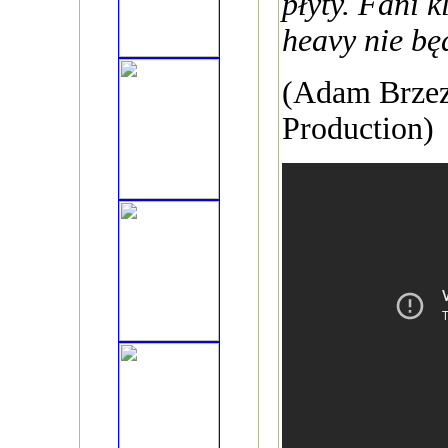
płyty. Fani 
heavy nie bę
(Adam Brzez
Production)