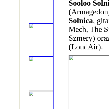
Sooloo Soln
(Armagedon
Solnica
, git
Mech, The S
Szmery) ora
(LoudAir).