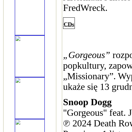
FredWreck.
CDs
„Gorgeous”
rozpo
popkultury, zapo
„Missionary”. W
ukaże się 13 grudn
Snoop Dogg
"Gorgeous" feat. 
℗ 2024 Death Row