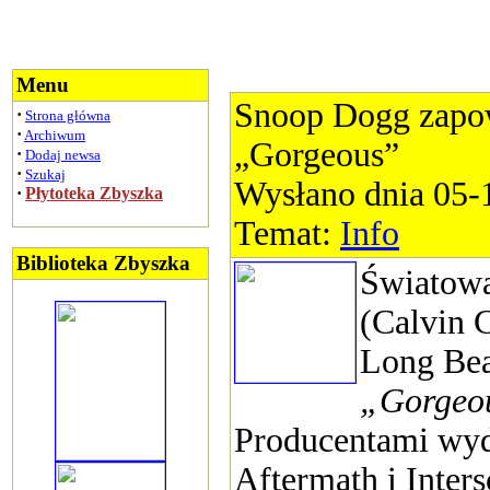
Menu
Snoop Dogg zapo
·
Strona główna
·
Archiwum
„Gorgeous”
·
Dodaj newsa
·
Szukaj
Wysłano dnia 05-
·
Płytoteka Zbyszka
Temat:
Info
Biblioteka Zbyszka
Światowa
(Calvin 
Long Bea
„Gorgeo
Producentami wy
Aftermath i Inters