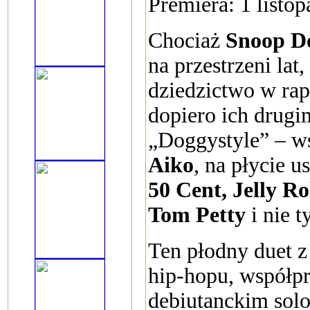
Premiera: 1 listo
Chociaż
Snoop D
na przestrzeni lat
dziedzictwo w rap
dopiero ich drug
„Doggystyle” – 
Aiko
, na płycie 
50 Cent, Jelly R
Tom Petty
i nie t
Ten płodny duet 
hip-hopu, współp
debiutanckim so