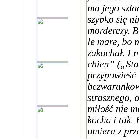
ma jego szla
szybko się ni
morderczy. B
le mare, bo n
zakochał. I 
chien” („Sta
przypowieść 
bezwarunkow
strasznego, 
miłość nie ma
kocha i tak.
umiera z prz