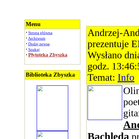
Menu
Andrzej-And
·
Strona główna
·
Archiwum
prezentuje E
·
Dodaj newsa
·
Szukaj
Wysłano dni
·
Płytoteka Zbyszka
godz. 13:46:
Biblioteka Zbyszka
Temat:
Info
Oli
poe
gita
An
Bachleda
pr