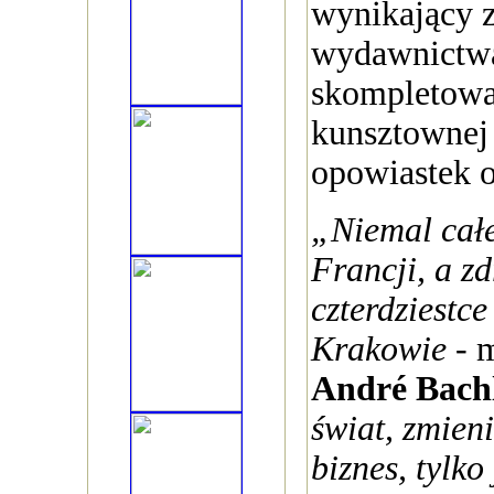
wynikający z
wydawnictwa
skompletowan
kunsztownej 
opowiastek o
„Niemal całe
Francji, a z
czterdziestce
Krakowie
- 
André Bach
świat, zmien
biznes, tylko