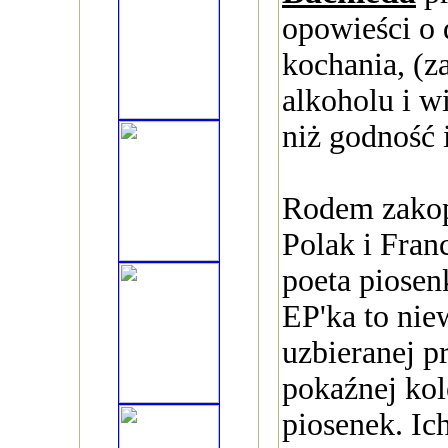
opowieści o 
kochania, (
alkoholu i wi
niż godność 
Rodem zakop
Polak i Franc
poeta piosen
EP'ka to nie
uzbieranej pr
pokaźnej kol
piosenek. Ic