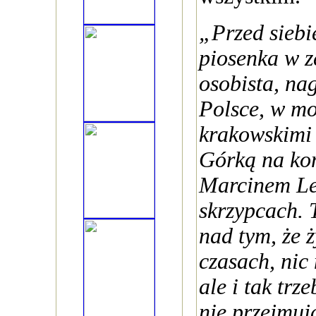
„Przed siebi
piosenka w z
osobista, n
Polsce, w m
krakowskimi
Górką na kon
Marcinem Le
skrzypcach. 
nad tym, że 
czasach, nic 
ale i tak trze
nie przejmuj