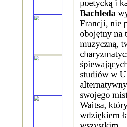
poetycką i k
Bachleda
wy
Francji, nie 
obojętny na 
muzyczną, t
charyzmatyc
śpiewającyc
studiów w U
alternatywny
swojego mis
Waitsa, któr
wdziękiem ł
wszystkim.