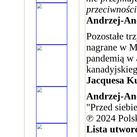
przeciwnośc
Andrzej-An
Pozostałe tr
nagrane w Mo
pandemią w a
kanadyjskie
Jacquesa K
Andrzej-An
"Przed siebi
℗ 2024 Pols
Lista utwor