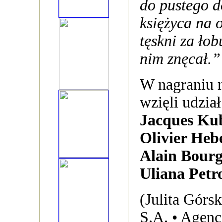
do pustego d
księżyca na 
tęskni za łob
nim znęcał.”
W nagraniu 
wzięli udział
Jacques Ku
Olivier Heb
Alain Bourg
Uliana Petr
(Julita Górs
S.A. • Agenc