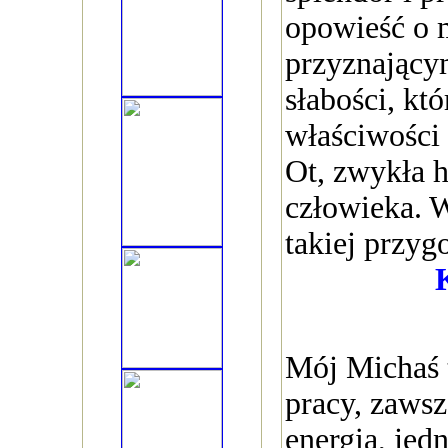
opowieść o
przyznający
słabości, kt
właściwości 
Ot, zwykła h
człowieka. W
takiej przygo
Mój Michaś t
pracy, zawsz
energią, jed