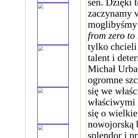
sen. Dzięki t
zaczynamy w
moglibyśmy
from zero to
tylko chcieli
talent i dete
Michał Urban
ogromne szcz
się we właśc
właściwymi 
się o wielki
nowojorską 
splendor i p