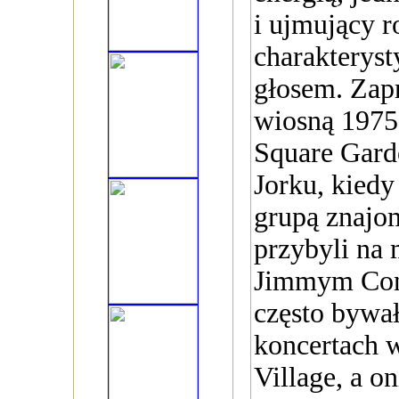
i ujmujący
charakterys
głosem. Zapr
wiosną 1975
Square Gar
Jorku, kiedy
grupą znajo
przybyli na
Jimmym Con
często bywa
koncertach 
Village, a on