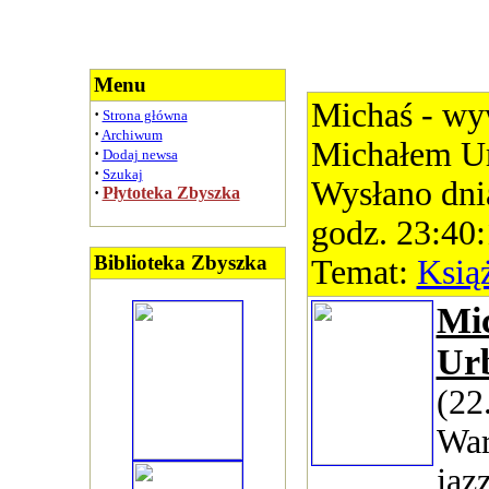
Menu
Michaś - wy
·
Strona główna
·
Archiwum
Michałem Ur
·
Dodaj newsa
·
Szukaj
Wysłano dni
·
Płytoteka Zbyszka
godz. 23:40
Biblioteka Zbyszka
Temat:
Ksią
Mi
Ur
(22
War
jaz