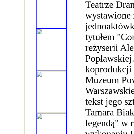
Teatrze Dr
wystawione z
jednoaktówk
tytułem "Co
reżyserii Al
Popławskiej
koprodukcji 
Muzeum Pow
Warszawskie
tekst jego s
Tamara Biak
legendą" w r
wykonaniu E