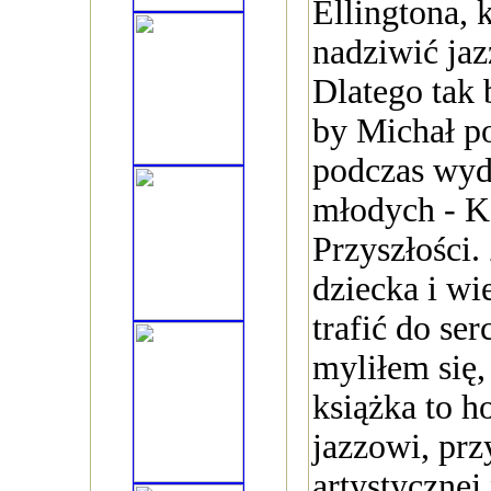
Ellingtona, 
nadziwić ja
Dlatego tak 
by Michał po
podczas wyd
młodych - K
Przyszłości
dziecka i wi
trafić do se
myliłem się,
książka to h
jazzowi, prz
artystycznej