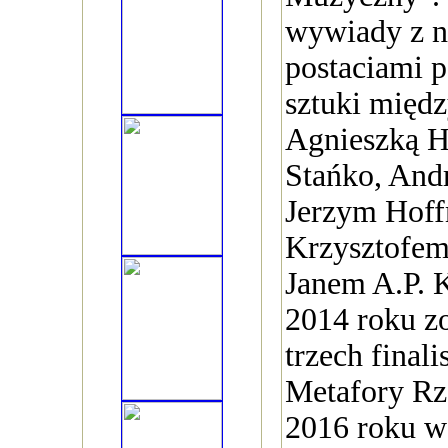
wywiady z n
postaciami p
sztuki międ
Agnieszką H
Stańko, And
Jerzym Hof
Krzysztofem
Janem A.P.
2014 roku zo
trzech final
Metafory Rz
2016 roku w