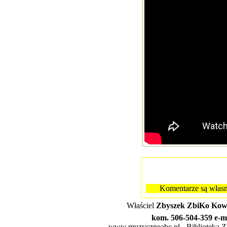
Komentarze są własn
Właściel
Zbyszek ZbiKo Kowa
kom. 506-504-359 e-m
www.muzyczneabc.pl - Biblioteka Zby