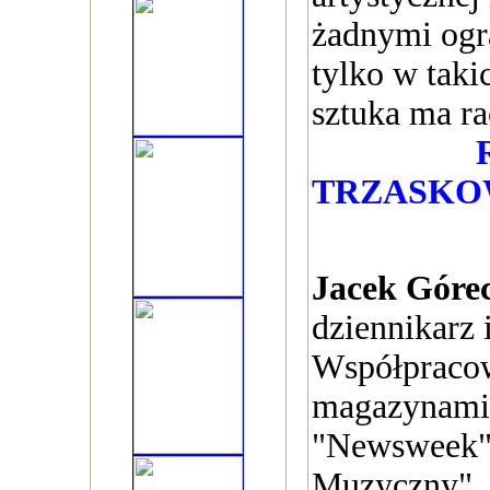
żadnymi ogr
tylko w tak
sztuka ma ra
TRZASKO
Jacek Góre
dziennikarz 
Współpracow
magazynami 
"Newsweek"
Muzyczny". 