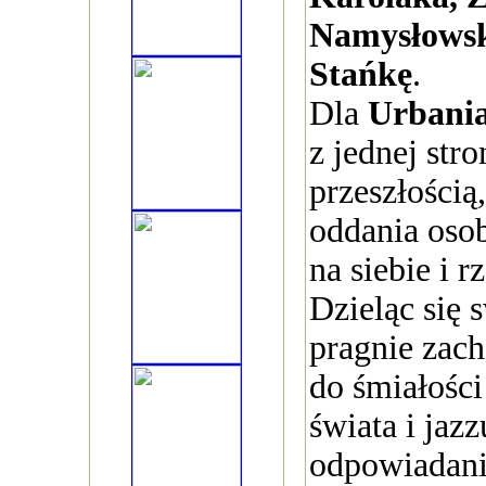
Namysłowsk
Stańkę
.
Dla
Urbani
z jednej str
przeszłością,
oddania osob
na siebie i r
Dzieląc się 
pragnie zach
do śmiałośc
świata i jaz
odpowiadani