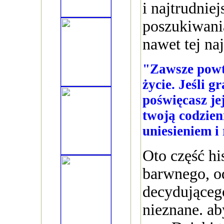
i najtrudniej
poszukiwania
nawet tej na
"Zawsze powt
życie. Jeśli g
poświęcasz jej
twoją codzien
uniesieniem i 
Oto część hi
barwnego, o
decydująceg
nieznane. ab