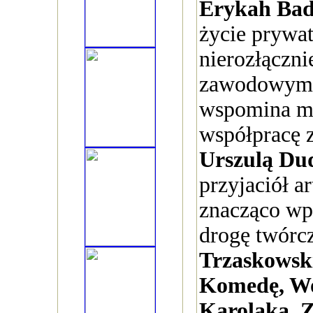
Erykah Ba
życie prywat
nierozłączni
zawodowym –
wspomina m
współpracę 
Urszulą Du
przyjaciół a
znacząco wpł
drogę twórc
Trzaskowski
Komedę, Wo
Karolaka, 