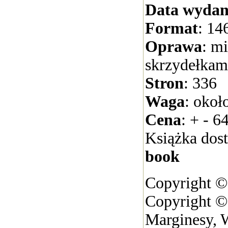
Data wydan
Format
: 14
Oprawa
: m
skrzydełkam
Stron
: 336
Waga
: okoł
Cena
: + - 64
Książka dos
book
Copyright ©
Copyright 
Marginesy, 