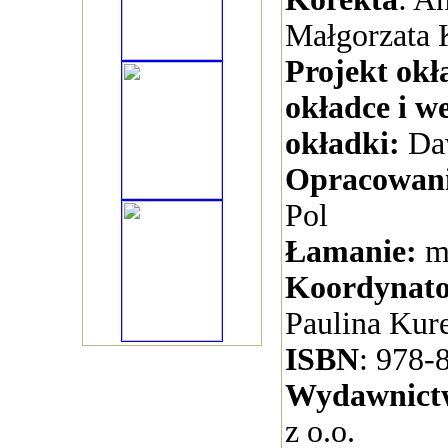
Małgorzata 
Projekt okł
okładce i w
okładki:
Daw
Opracowani
Pol
Łamanie:
ma
Koordynato
Paulina Kur
ISBN
: 978-
Wydawnict
z o.o.