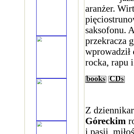
aranżer. Wir
pięciostruno
saksofonu. A
przekracza g
wprowadził 
rocka, rapu 
books
CDs
Z dziennik
Góreckim
r
i pasji, miło