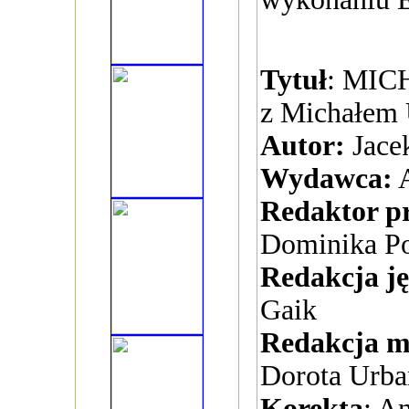
Tytuł
: MIC
z Michałem 
Autor:
Jace
Wydawca:
A
Redaktor p
Dominika P
Redakcja j
Gaik
Redakcja m
Dorota Urba
Korekta
: A