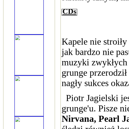
CDs
Kapele nie stroił
jak bardzo nie pa
muzyki zwykłych 
grunge przerodził
nagły sukces okaza
Piotr Jagielski 
grunge'u. Pisze n
Nirvana, Pearl 