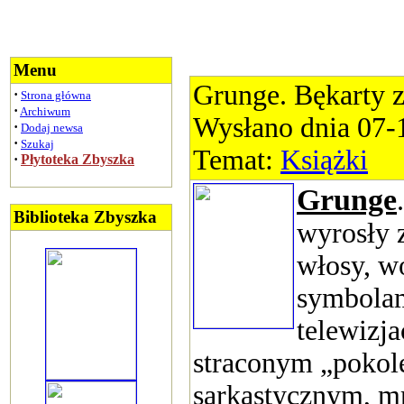
Menu
Grunge. Bękarty z 
·
Strona główna
·
Archiwum
Wysłano dnia 07-
·
Dodaj newsa
·
Szukaj
Temat:
Książki
·
Płytoteka Zbyszka
Grunge
Biblioteka Zbyszka
wyrosły 
włosy, w
symbolam
telewizj
straconym „pokole
sarkastycznym, 