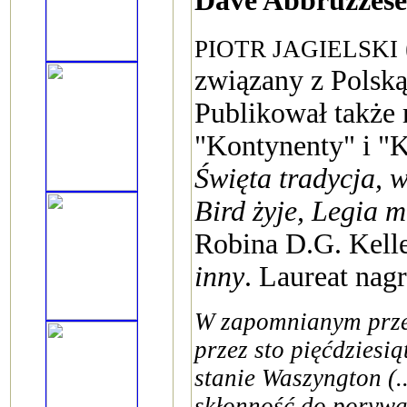
Dave Abbruzzese
PIOTR JAGIELSKI
związany z Polską
Publikował także
"Kontynenty" i "K
Święta tradycja, 
Bird żyje, Legia m
Robina D.G. Kell
inny
. Laureat nag
W zapomnianym przez 
przez sto pięćdziesi
stanie Waszyngton (.
skłonność do porywan