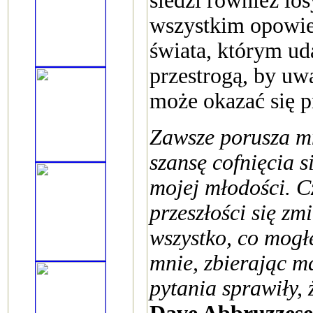
śledzi również los
wszystkim opowieś
świata, którym ud
przestrogą, by uwa
może okazać się 
Zawsze porusza mn
szansę cofnięcia s
mojej młodości. C
przeszłości się zm
wszystko, co mogł
mnie, zbierając ma
pytania sprawiły,