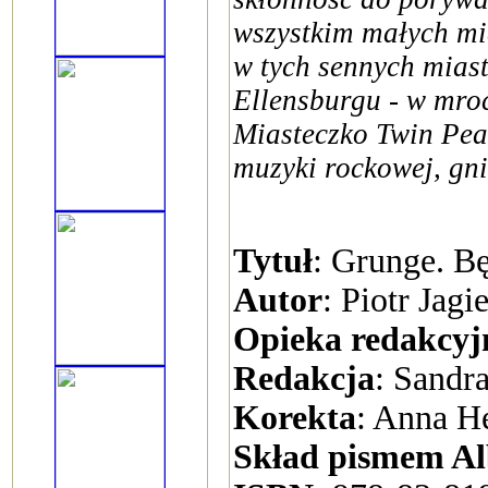
wszystkim małych mi
w tych sennych mias
Ellensburgu - w mroc
Miasteczko Twin Pea
muzyki rockowej, gni
Tytuł
: Grunge. Bę
Autor
: Piotr Jagi
Opieka redakcyj
Redakcja
: Sandra
Korekta
: Anna H
Skład pismem Al