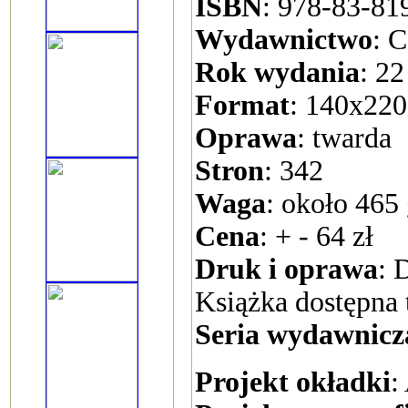
ISBN
: 978-83-81
Wydawnictwo
: 
Rok wydania
: 22
Format
: 140x22
Oprawa
: twarda
Stron
: 342
Waga
: około 465
Cena
: + - 64 zł
Druk i oprawa
: 
Książka dostępna 
Seria wydawnicz
Projekt okładki
: