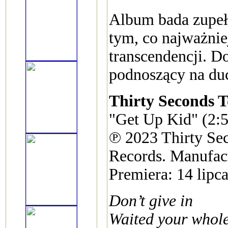
Album bada zupełn
tym, co najważniej
transcendencji. Do
podnoszący na d
Thirty Seconds 
"Get Up Kid" (2:
℗ 2023 Thirty Sec
Records. Manufact
Premiera: 14 lipc
Don’t give in
Waited your whole 