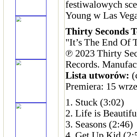
festiwalowych sc
Young w Las Vega
Thirty Seconds 
"It’s The End Of 
℗ 2023 Thirty Sec
Records. Manufact
Lista utworów:
(
Premiera: 15 wrz
1. Stuck (3:02)
2. Life is Beautifu
3. Seasons (2:46)
4. Get Up Kid (2: