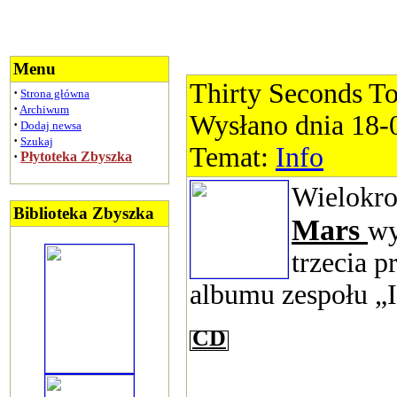
Menu
Thirty Seconds T
·
Strona główna
·
Archiwum
Wysłano dnia 18-
·
Dodaj newsa
·
Szukaj
Temat:
Info
·
Płytoteka Zbyszka
Wielokro
Biblioteka Zbyszka
Mars
wy
trzecia p
albumu zespołu „I
CD