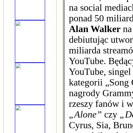
na social mediac
ponad 50 miliard
Alan Walker
na 
debiutując utw
miliarda streamó
YouTube. Będący
YouTube, singel
kategorii „Song
nagrody Grammy 
rzeszy fanów i w
„Alone”
czy
„D
Cyrus, Sia, Brun