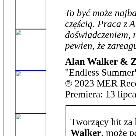
To być może najba
częścią. Praca z
doświadczeniem, m
pewien, że zareagu
Alan Walker & Z
"Endless Summer"
℗ 2023 MER Reco
Premiera: 13 lipc
Tworzący hit za 
Walker
, może p