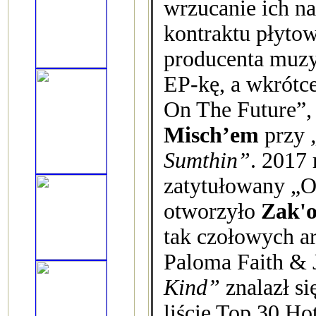
wrzucanie ich n
kontraktu płyto
producenta muz
EP-kę, a wkrótc
On The Future”,
Misch’em
przy
Sumthin”
. 2017 
zatytułowany „
otworzyło
Zak'
tak czołowych a
Paloma Faith &
Kind”
znalazł si
liście Top 30 Ho