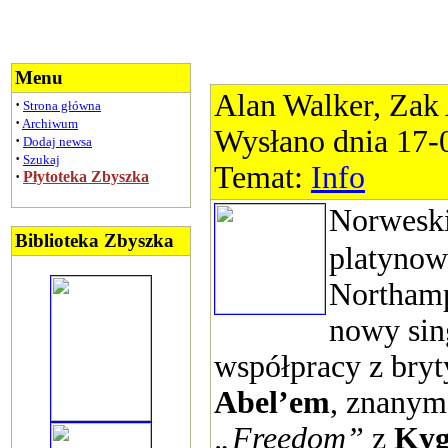
Menu
Alan Walker, Zak
·
Strona główna
·
Archiwum
Wysłano dnia 17-
·
Dodaj newsa
·
Szukaj
Temat:
Info
·
Płytoteka Zbyszka
Norweski
Biblioteka Zbyszka
platynow
Northamp
nowy sin
współpracy z bry
Abel’em
, znanym
„Freedom”
z
Ky