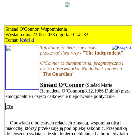
Sinéad O'Connor. Wspomnienia
Wysłano dnia 23-06-2023 o godz. 01:41:33
Temat:
Książki
Tak dobre, że będziecie chcieli
przeczytać dwa razy
-
"The Independent"
O'Connor to autoironiczna, pragmatyczna i
bystra obserwatorka. Na dodatek zabawna
-
"The Guardian"
Sinéad O’Connor
(Sinéad Marie
Bernadette O’Connor)(8.12.1966 Dublin) pisze
emocjonalnie i często całkowicie nieporwanie politycznie.
CDs
Opowiada o bolesnych relacjach z matką, wspomina ojca i
macochę, którzy przekazuję ją pod opiekę zakonnic. Przepustką
do lepszego świata staje się dopiero debiutancki album, gdy jako