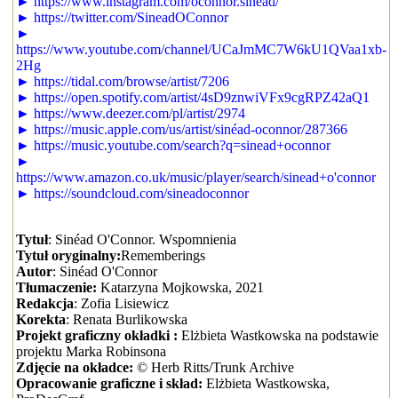
► https://www.instagram.com/oconnor.sinead/
► https://twitter.com/SineadOConnor
►
https://www.youtube.com/channel/UCaJmMC7W6kU1QVaa1xb-
2Hg
► https://tidal.com/browse/artist/7206
► https://open.spotify.com/artist/4sD9znwiVFx9cgRPZ42aQ1
► https://www.deezer.com/pl/artist/2974
► https://music.apple.com/us/artist/sinéad-oconnor/287366
► https://music.youtube.com/search?q=sinead+oconnor
►
https://www.amazon.co.uk/music/player/search/sinead+o'connor
► https://soundcloud.com/sineadoconnor
Tytuł
: Sinéad O'Connor. Wspomnienia
Tytuł oryginalny:
Rememberings
Autor
: Sinéad O'Connor
Tłumaczenie:
Katarzyna Mojkowska, 2021
Redakcja
: Zofia Lisiewicz
Korekta
: Renata Burlikowska
Projekt graficzny okładki :
Elżbieta Wastkowska na podstawie
projektu Marka Robinsona
Zdjęcie na okładce:
© Herb Ritts/Trunk Archive
Opracowanie graficzne i skład:
Elżbieta Wastkowska,