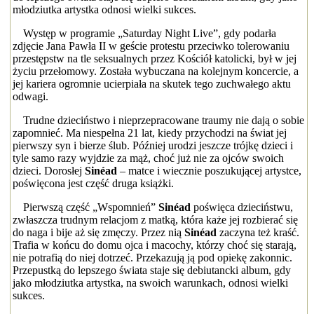
młodziutka artystka odnosi wielki sukces.
Występ w programie „Saturday Night Live”, gdy podarła
zdjęcie Jana Pawła II w geście protestu przeciwko tolerowaniu
przestępstw na tle seksualnych przez Kościół katolicki, był w jej
życiu przełomowy. Została wybuczana na kolejnym koncercie, a
jej kariera ogromnie ucierpiała na skutek tego zuchwałego aktu
odwagi.
Trudne dzieciństwo i nieprzepracowane traumy nie dają o sobie
zapomnieć. Ma niespełna 21 lat, kiedy przychodzi na świat jej
pierwszy syn i bierze ślub. Później urodzi jeszcze trójkę dzieci i
tyle samo razy wyjdzie za mąż, choć już nie za ojców swoich
dzieci. Dorosłej
Sinéad
– matce i wiecznie poszukującej artystce,
poświęcona jest część druga książki.
Pierwszą część „Wspomnień”
Sinéad
poświęca dzieciństwu,
zwłaszcza trudnym relacjom z matką, która każe jej rozbierać się
do naga i bije aż się zmęczy. Przez nią
Sinéad
zaczyna też kraść.
Trafia w końcu do domu ojca i macochy, którzy choć się starają,
nie potrafią do niej dotrzeć. Przekazują ją pod opiekę zakonnic.
Przepustką do lepszego świata staje się debiutancki album, gdy
jako młodziutka artystka, na swoich warunkach, odnosi wielki
sukces.