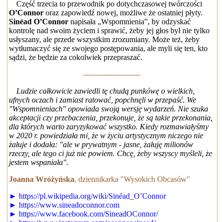
Część trzecia to przewodnik po dotychczasowej twórczości
O’Connor
oraz zapowiedź nowej, możliwe że ostatniej płyty.
Sinéad O’Connor
napisała „Wspomnienia”, by odzyskać
kontrolę nad swoim życiem i sprawić, żeby jej głos był nie tylko
usłyszany, ale przede wszystkim zrozumiany. Może też, żeby
wytłumaczyć się ze swojego postępowania, ale myli się ten, kto
sądzi, że będzie za cokolwiek przepraszać.
-----------------------
Ludzie całkowicie zawiedli tę chudą punkówę o wielkich,
ufnych oczach i zamiast ratować, popchnęli w przepaść. We
"Wspomnieniach" opowiada swoją wersję wydarzeń. Nie szuka
akceptacji czy przebaczenia, przekonuje, że są takie przekonania,
dla których warto zaryzykować wszystko. Kiedy rozmawiałyśmy
w 2020 r. powiedziała mi, że w życiu artystycznym niczego nie
żałuje i dodała: "ale w prywatnym - jasne, żałuję milionów
rzeczy, ale tego ci już nie powiem. Chcę, żeby wszyscy myśleli, że
jestem wspaniała".
Joanna Wróżyńska
, dziennikarka "Wysokich Obcasów"
► https://pl.wikipedia.org/wiki/Sinéad_O’Connor
► https://www.sineadoconnor.com
► https://www.facebook.com/SineadOConnor/