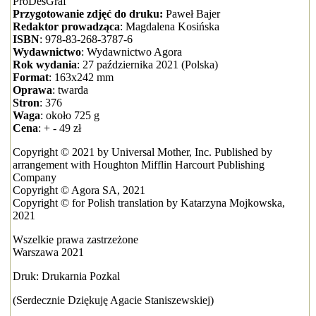
ProDesGraf
Przygotowanie zdjęć do druku:
Paweł Bajer
Redaktor prowadząca
: Magdalena Kosińska
ISBN
: 978-83-268-3787-6
Wydawnictwo
: Wydawnictwo Agora
Rok wydania
: 27 października 2021 (Polska)
Format
: 163x242 mm
Oprawa
: twarda
Stron
: 376
Waga
: około 725 g
Cena
: + - 49 zł
Copyright © 2021 by Universal Mother, Inc. Published by
arrangement with Houghton Mifflin Harcourt Publishing
Company
Copyright © Agora SA, 2021
Copyright © for Polish translation by Katarzyna Mojkowska,
2021
Wszelkie prawa zastrzeżone
Warszawa 2021
Druk: Drukarnia Pozkal
(Serdecznie Dziękuję Agacie Staniszewskiej)