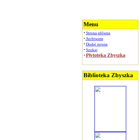
Menu
·
Strona główna
·
Archiwum
·
Dodaj newsa
·
Szukaj
·
Płytoteka Zbyszka
Biblioteka Zbyszka