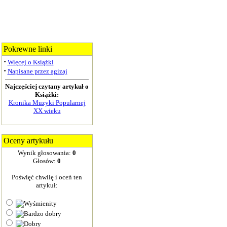
Pokrewne linki
·
Więcej o Książki
·
Napisane przez agizaj
Najczęściej czytany artykuł o
Książki:
Kronika Muzyki Popularnej
XX wieku
Oceny artykułu
Wynik głosowania:
0
Głosów:
0
Poświęć chwilę i oceń ten
artykuł: