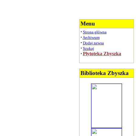
Menu
·
Strona główna
·
Archiwum
·
Dodaj newsa
·
Szukaj
·
Płytoteka Zbyszka
Biblioteka Zbyszka