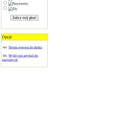
Opcje
Strona gotowa do druku
Wyślij ten artykuł do
znajomych