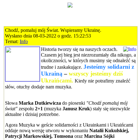
Chodź, pomaluj mój Świat. Wspieramy Ukrainę.
Wysłano dnia 08-03-2022 o godz. 15:22:53
Temat:
Info
Historia tworzy się na naszych oczach.
Czasem jej bieg jest niezrozumiały dla nikogo, a
okoliczności, w których musimy się odnaleźć są
Jesteśmy solidarni z
trudne i zaskakujące.
Ukrainą
–
wszyscy jesteśmy dziś
Ukraińcami.
Kiedy nie potrafimy znaleźć
słów, otuchy dodaje nam muzyka.
Słowa
Marka Dutkiewicza
do piosenki
"Chodź pomaluj mój
świat"
zespołu
2+1
(muzyka
Janusz Kruk
) stały się niezwykle
aktualne i dzisiaj potrzebne.
Agora Muzyka w geście solidarności z Ukrainkami i Ukraińcami
oddaje nową wersję utworu w wykonaniu
Natalii Kukulskiej,
Patrycji Markowskiej, Tomsona
oraz
Marcina Sójki