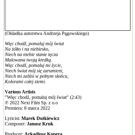
(Okładka autorstwa Andrzeja Pągowskiego)
Więc chodź, pomaluj mój świat
Na żółto i na niebiesko,
Niech na niebie stanie tęcza
Malowana twoją kredką.
Więc chodź, pomaluj mi życie,
Niech świat mój się zarumieni,
Niech mi zalśni w pełnym słońcu,
Kolorami całej ziemi.
Various Artists
"Więc chodź, pomaluj mój świat" (2:43)
℗ 2022 Next Film Sp. z o.o
Premiera: 8 marca 2022
Lyricist:
Marek Dutkiewicz
Composer:
Janusz Kruk
Producer:
Arkadiusz Kopera