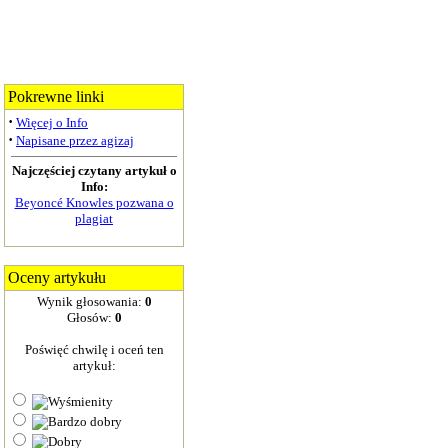
Pokrewne linki
·
Więcej o Info
·
Napisane przez agizaj
Najczęściej czytany artykuł o
Info:
Beyoncé Knowles pozwana o
plagiat
Oceny artykułu
Wynik głosowania:
0
Głosów:
0
Poświęć chwilę i oceń ten
artykuł: