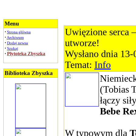
Menu
Uwięzione serca 
·
Strona główna
·
Archiwum
utworze!
·
Dodaj newsa
·
Szukaj
Wysłano dnia 13-
·
Płytoteka Zbyszka
Temat:
Info
Biblioteka Zbyszka
Niemieck
(Tobias 
łączy si
Bebe Re
W typowym dla
T