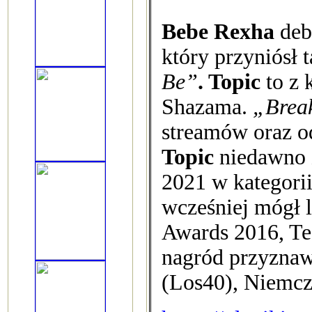
Bebe Rexha
deb
który przyniósł t
Be”
. Topic
to z 
Shazama.
„Brea
streamów oraz od
Topic
niedawno z
2021 w kategorii
wcześniej mógł 
Awards 2016, Te
nagród przyznaw
(Los40), Niemcze