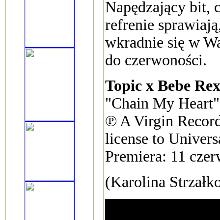
Napędzający bit,
refrenie sprawiają
wkradnie się w Wa
do czerwoności.
Topic x Bebe Re
"Chain My Heart"
℗ A Virgin Record
license to Unive
Premiera: 11 cze
(Karolina Strzałk