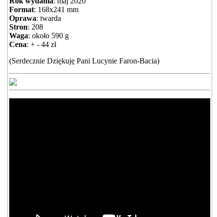
Rok wydania
: maj 2020
Format
: 168x241 mm
Oprawa
: twarda
Stron
: 208
Waga
: około 590 g
Cena
: + - 44 zł
(Serdecznie Dziękuję Pani Lucynie Faron-Bacia)