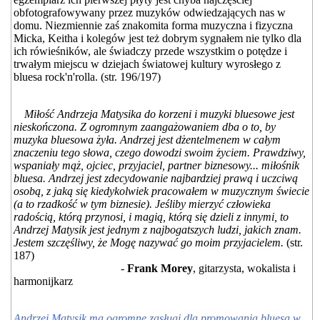
obfotografowywany przez muzyków odwiedzających nas w
domu. Niezmiennie zaś znakomita forma muzyczna i fizyczna
Micka, Keitha i kolegów jest też dobrym sygnałem nie tylko dla
ich rówieśników, ale świadczy przede wszystkim o potędze i
trwałym miejscu w dziejach światowej kultury wyrosłego z
bluesa rock'n'rolla. (str. 196/197)
Miłość Andrzeja Matysika do korzeni i muzyki bluesowe jest
nieskończona. Z ogromnym zaangażowaniem dba o to, by
muzyka bluesowa żyła. Andrzej jest dżentelmenem w całym
znaczeniu tego słowa, czego dowodzi swoim życiem. Prawdziwy,
wspaniały mąż, ojciec, przyjaciel, partner biznesowy... miłośnik
bluesa. Andrzej jest zdecydowanie najbardziej prawą i uczciwą
osobą, z jaką się kiedykolwiek pracowałem w muzycznym świecie
(a to rzadkość w tym biznesie). Jeśliby mierzyć człowieka
radością, którą przynosi, i magią, którą się dzieli z innymi, to
Andrzej Matysik jest jednym z najbogatszych ludzi, jakich znam.
Jestem szczęśliwy, że Mogę nazywać go moim przyjacielem.
(str.
187)
-
Frank Morey
, gitarzysta, wokalista i
harmonijkarz
Andrzej Matysik ma ogromne zasługi dla promowania bluesa w