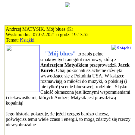
Andrzej MATYSIK. Mój blues (K)
Wysłano dnia 07-02-2021 o godz. 19:13:52
Temat:
Książki
"Mój blues"
to zapis pełnej
smakowitych anegdot rozmowy, którą z
Andrzejem Matysikiem
przeprowadził
Jacek
Kurek
. Obaj pokochali szlachetne dźwięki
wywodzące się z Południa USA. W książce
rozmawiają o miłości do muzyki, o polskiej (i
nie tylko!) scenie bluesowej, rodzinie i Śląsku.
Całość okraszona jest licznymi wspomnieniami
i ciekawostkami, których Andrzej Matysik jest prawdziwą
kopalnią!
Jego historia pokazuje, że jeżeli czegoś bardzo chcesz,
poświęcisz temu wiele czasu i energii, to mogą zdarzyć się rzeczy
niewyobrażalne.