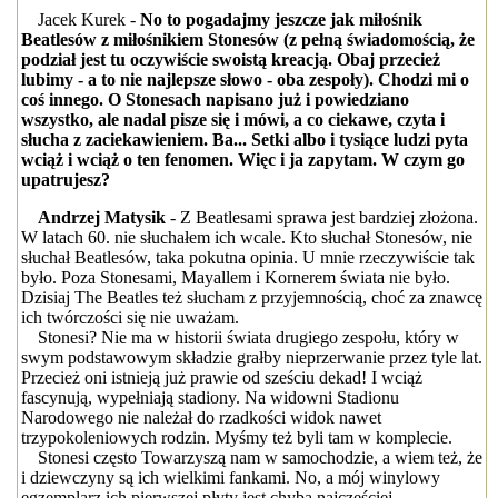
Jacek Kurek -
No to pogadajmy jeszcze jak miłośnik
Beatlesów z miłośnikiem Stonesów (z pełną świadomością, że
podział jest tu oczywiście swoistą kreacją. Obaj przecież
lubimy - a to nie najlepsze słowo - oba zespoły). Chodzi mi o
coś innego. O Stonesach napisano już i powiedziano
wszystko, ale nadal pisze się i mówi, a co ciekawe, czyta i
słucha z zaciekawieniem. Ba... Setki albo i tysiące ludzi pyta
wciąż i wciąż o ten fenomen. Więc i ja zapytam. W czym go
upatrujesz?
Andrzej Matysik
- Z Beatlesami sprawa jest bardziej złożona.
W latach 60. nie słuchałem ich wcale. Kto słuchał Stonesów, nie
słuchał Beatlesów, taka pokutna opinia. U mnie rzeczywiście tak
było. Poza Stonesami, Mayallem i Kornerem świata nie było.
Dzisiaj The Beatles też słucham z przyjemnością, choć za znawcę
ich twórczości się nie uważam.
Stonesi? Nie ma w historii świata drugiego zespołu, który w
swym podstawowym składzie grałby nieprzerwanie przez tyle lat.
Przecież oni istnieją już prawie od sześciu dekad! I wciąż
fascynują, wypełniają stadiony. Na widowni Stadionu
Narodowego nie należał do rzadkości widok nawet
trzypokoleniowych rodzin. Myśmy też byli tam w komplecie.
Stonesi często Towarzyszą nam w samochodzie, a wiem też, że
i dziewczyny są ich wielkimi fankami. No, a mój winylowy
egzemplarz ich pierwszej płyty jest chyba najczęściej