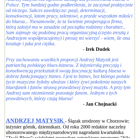
Polsce. Tym bardziej godne podkreślenia, że zaczynał praktycznie
od niczego. Sukces zawdzięcza: pasji, determinacji,
konsekwencji, latom pracy, talentowi, a przede wszystkim miłości
do bluesa... Niesamowite, że ta świetnie prosperująca firma,
którą założył ma w zasadzie od początku rodzinny charakter...
Sam zajmuje się podobną pracą organizacyjną (często zresztą z
Andrzejem współpracujemy) i proszę mi wierzyć - wiem, ile ona
kosztuje i jaka jest ciężka.
-
Irek Dudek
Przy zachowaniu wszelkich proporcji Andrzej Matysik jest
patriarchą polskiego blues-biznesu. Z inżynierską precyzją i
konsekwencją przekształcił swoją fascynację kulturą bluesa w
dobrze funkcjonujący biznes. I jest to biznes, bez którego polskie
życie muzyczne byłoby uboższe i który żywi pokolenia naszych
bluesfanek i fanów strawą prawdziwej żywej muzyki. A przy tym
Andrzej sam niezmiennie pozostaje fanem. Jednym z tych
prawdziwych, którzy czują bluesa!
-
Jan Chojnacki
ANDRZEJ MATYSIK
- Ślązak urodzony w Chorzowie;
inżynier górnik, dziennikarz. Od roku 2000 redaktor naczelny
uhonorowanego międzynarodowymi nagrodami kwartalnika
"Twój Blues"; wieloletni gospodarz autorskiego programu "Siła