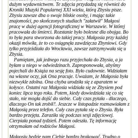
dużym wydawnictwem. Te zdjęcia przydadzą się również do
Kroniki Muzyki Popularnej XXI wieku, którą Zbysiu pisze.
Zbysiu zawsze dba o swoje bliskie osoby, i mając takie
znajomości, po skończonych studiach "załatwił" Małgosi
pracę w dużej agencji fotograficznej w Warszawie. W której
pracowała do śmierci. Rozstanie było bolesne dla obojga. Bo
to była para stworzona do takiej pracy. Małgosia przy każdej
okazji mówiła, że to co osiągnęła zawdzięcza Zbyniowi. Gdy
tylko przyjeżdżała do Wrocławia, zawsze zatrzymywała się u
Zbysia.
Pamiętam, jak jednego razu przyjechała do Zbysia, a ja
byłam u niego w odwiedzinach. Zaproponowała, abyśmy
pojechali do Książa na sesję foto. Było cudownie. Widziałam
na własne oczy, jak Ona pracuje. Uważam, że Małgosia była
niezwykle zdolna. Ona chyba urodziła się z aparatem w
kołysce. Ostatni raz Małgosia widziała się ze Zbysiem pod
koniec lipca tego roku. Potem, kiedy dowiedziała się co się
stało, nie mogła dojść do siebie. Cały czas pytała - dlaczego,
dlaczego On tak zrobił?. Jeszcze w listopadzie rozmawiałam z
Małgosią przez telefon. Cały czas pytała się o Zbysia. Była
bardzo przejęta. Zaraziła się podczas sesji zdjęciowej.
Cierpiała ponad tydzień. Potem odeszła. Tę informację
otrzymałam od rodziców Małgosi.
Małgosiu będzie nam Ciebie bardzo brakować. Trudno o