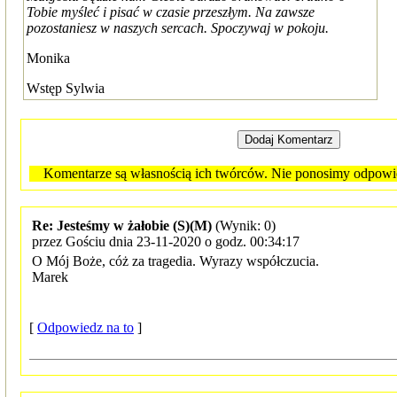
Tobie myśleć i pisać w czasie przeszłym. Na zawsze
pozostaniesz w naszych sercach. Spoczywaj w pokoju.
Monika
Wstęp Sylwia
Komentarze są własnością ich twórców. Nie ponosimy odpowied
Re: Jesteśmy w żałobie (S)(M)
(Wynik: 0)
przez Gościu dnia 23-11-2020 o godz. 00:34:17
O Mój Boże, cóż za tragedia. Wyrazy współczucia.
Marek
[
Odpowiedz na to
]