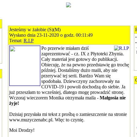
Jesteśmy w żałobie (S)(M)
Wysłano dnia 23-11-2020 o godz. 00:11:49
·
Temat:
R.I.P
·
Po przerwie miałam dziś
zaprezentować - cz. IX z Płytoteki Zbynia.
Cały materiał jest gotowy do publikacji.
Obiecuję, że na pewno przedstawię go trochę
później. Dostaliśmy dużo maili, aby nie
przerywać tej serii. Bardzo Wam się
spodobała. Dziewczyny zachorowały na
COVID-19 i powoli dochodzą do siebie. Ja
już przeszłam to wcześniej, dlatego mogę prowadzić stronę.
Wczoraj wieczorem Monika otrzymała maila -
Małgosia nie
żyje!
Dzisiaj przysłała mi tekst z prośbą o zamieszczenie na stronie
www.muzyczenabc.pl. Więc to czynię.
Moi Drodzy!