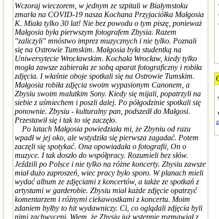
Wczoraj wieczorem, w jednym ze szpitali w Białymstoku
zmarła na COVID-19 nasza Kochana Przyjaciółka Małgosia
K. Miała tylko 30 lat! Nie bez powodu o tym piszę, ponieważ
Małgosia była pierwszym fotografem Zbysia. Razem
"zaliczyli" mnóstwo imprez muzycznych i nie tylko. Poznali
się na Ostrowie Tumskim. Małgosia była studentką na
Uniwersytecie Wrocławskim. Kochała Wrocław, kiedy tylko
mogła zawsze zabierała ze sobą aparat fotograficzny i robiła
zdjęcia. I właśnie oboje spotkali się na Ostrowie Tumskim.
Małgosia robiła zdjęcia swoim wypasionym Canonem, a
Zbysiu swoim malutkim Sony. Kiedy się mijali, popatrzyli na
siebie z uśmiechem i poszli dalej. Po półgodzinie spotkali się
ponownie. Zbysiu - kulturalny pan, podszedł do Małgosi.
Przestawił się i tak to się zaczęło.
Po latach Małgosia powiedziała mi, że Zbyniu od razu
wpadł w jej oko, ale wstydziła się pierwsza zagadać. Potem
zaczęli się spotykać. Ona opowiadała o fotografii, On o
muzyce. I tak doszło do współpracy. Rozumieli bez słów.
Jeździli po Polsce i nie tylko na różne koncerty. Zbysiu zawsze
miał dużo zaproszeń, wiec pracy było sporo. W planach mieli
wydać album ze zdjęciami z koncertów, a także ze spotkań z
artystami w garderobie. Zbysiu miał każde zdjęcie opatrzyć
komentarzem i różnymi ciekawostkami z koncertu. Moim
zdaniem byłby to hit wydawniczy. Ci, co oglądali zdjęcia byli
nimi zachwyceni. Wiem, że Zbysiu już wstępnie rozmawiał z