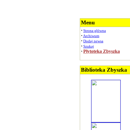
Menu
·
Strona główna
·
Archiwum
·
Dodaj newsa
·
Szukaj
·
Płytoteka Zbyszka
Biblioteka Zbyszka