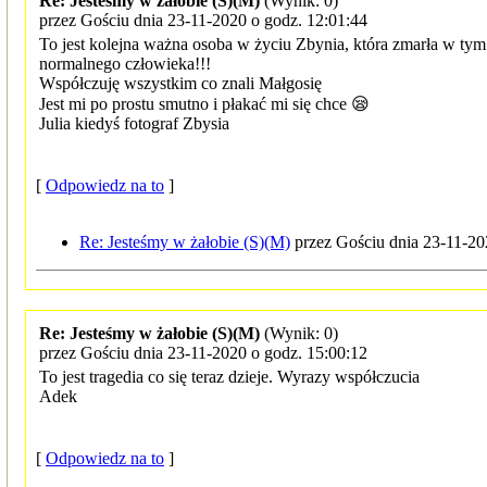
Re: Jesteśmy w żałobie (S)(M)
(Wynik: 0)
przez Gościu dnia 23-11-2020 o godz. 12:01:44
To jest kolejna ważna osoba w życiu Zbynia, która zmarła w tym 
normalnego człowieka!!!
Współczuję wszystkim co znali Małgosię
Jest mi po prostu smutno i płakać mi się chce 😪
Julia kiedyś fotograf Zbysia
[
Odpowiedz na to
]
Re: Jesteśmy w żałobie (S)(M)
przez Gościu dnia 23-11-20
Re: Jesteśmy w żałobie (S)(M)
(Wynik: 0)
przez Gościu dnia 23-11-2020 o godz. 15:00:12
To jest tragedia co się teraz dzieje. Wyrazy współczucia
Adek
[
Odpowiedz na to
]