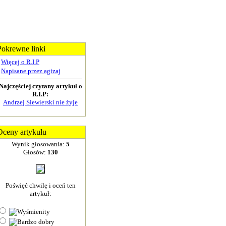
Pokrewne linki
Więcej o R.I.P
Napisane przez agizaj
Najczęściej czytany artykuł o
R.I.P:
Andrzej Siewierski nie żyje
Oceny artykułu
Wynik głosowania:
5
Głosów:
130
Poświęć chwilę i oceń ten
artykuł: