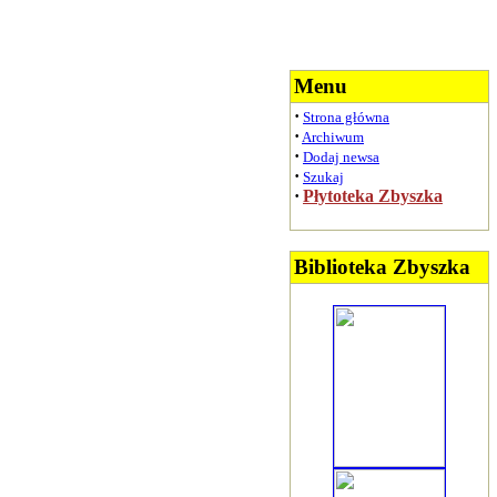
Menu
·
Strona główna
·
Archiwum
·
Dodaj newsa
·
Szukaj
·
Płytoteka Zbyszka
Biblioteka Zbyszka