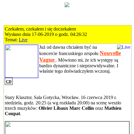
Czekałem, czekałem i się doczekałem
Wysłano dnia 17-06-2019 o godz. 04:26:32
Temat:
Live
Już od dawna chciałem być na
Nouvelle
koncercie francuskiego zespołu
Vague
. Mówiono mi, że ich występy są
bardzo dynamiczne i nieprzewidywalne. I
właśnie tego doświadczyłem wczoraj.
CD
Stary Klasztor, Sala Gotycka, Wrocław. 16 czerwca 2019 r.
niedziela, godz. 20:25 (a wg rozkładu 20:00) na scenę weszło
trzech muzyków:
Olivier Libaux Marc Collin
oraz
Mathieu
Coupat
.