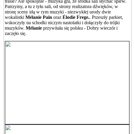
trasie? Ale spokojnie - muzyka gra, ze środka sali słychać śpiew.
Patrzymy, a tu z tyłu sali, od strony realizatora dźwięków, w
stronę sceny idą w rym muzyki - niezwykłej urody dwie
wokalistki
Mélanie Pain
oraz
Élodie Frege.
. Przeszły parkiet,
wskoczyły na schodki niczym nastolatki i dołączyły do trójki
muzyków.
Mélanie
przywitała się polsku - Dobry wieczór i
zaczęło się.