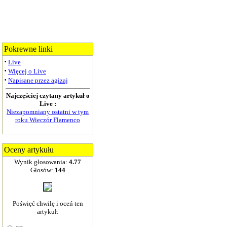
Pokrewne linki
·
Live
·
Więcej o Live
·
Napisane przez agizaj
Najczęściej czytany artykuł o
Live :
Niezapomniany ostatni w tym
roku Wieczór Flamenco
Oceny artykułu
Wynik głosowania:
4.77
Głosów:
144
Poświęć chwilę i oceń ten
artykuł: