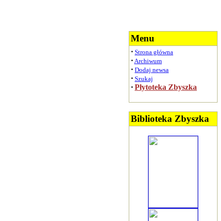
Menu
·
Strona główna
·
Archiwum
·
Dodaj newsa
·
Szukaj
·
Płytoteka Zbyszka
Biblioteka Zbyszka