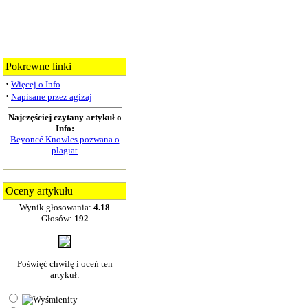
Pokrewne linki
·
Więcej o Info
·
Napisane przez agizaj
Najczęściej czytany artykuł o
Info:
Beyoncé Knowles pozwana o
plagiat
Oceny artykułu
Wynik głosowania:
4.18
Głosów:
192
Poświęć chwilę i oceń ten
artykuł: