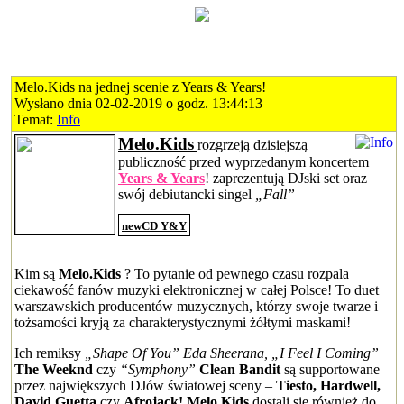
Melo.Kids na jednej scenie z Years & Years!
Wysłano dnia 02-02-2019 o godz. 13:44:13
Temat:
Info
Melo.Kids
rozgrzeją dzisiejszą
publiczność przed wyprzedanym koncertem
Years & Years
! zaprezentują DJski set oraz
swój debiutancki singel
„Fall”
newCD Y&Y
Kim są
Melo.Kids
? To pytanie od pewnego czasu rozpala
ciekawość fanów muzyki elektronicznej w całej Polsce! To duet
warszawskich producentów muzycznych, którzy swoje twarze i
tożsamości kryją za charakterystycznymi żółtymi maskami!
Ich remiksy
„Shape Of You” Eda Sheerana, „I Feel I Coming”
The Weeknd
czy
“Symphony”
Clean Bandit
są supportowane
przez największych DJów światowej sceny –
Tiesto, Hardwell,
David Guetta
czy
Afrojack! Melo.Kids
dostali się również do