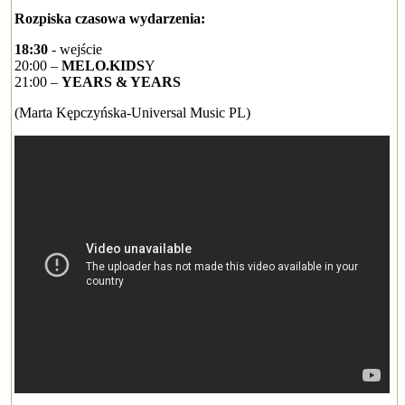
Rozpiska czasowa wydarzenia:
18:30
- wejście
20:00 –
MELO.KIDS
Y
21:00 –
YEARS & YEARS
(Marta Kępczyńska-Universal Music PL)