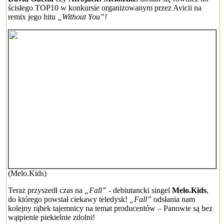
ścisłego TOP10 w konkursie organizowanym przez Avicii na
remix jego hitu
„Without You”!
(Melo.Kids)
Teraz przyszedł czas na
„Fall”
- debiutancki singel
Melo.Kids
,
do którego powstał ciekawy teledysk!
„Fall”
odsłania nam
kolejny rąbek tajemnicy na temat producentów – Panowie są bez
wątpienie piekielnie zdolni!