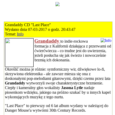
Grandaddy CD ''Last Place''
Wysłano dnia 07-03-2017 o godz. 20:43:47
Temat:
Info
Grandaddy
to indie-rockowa
formacja z Kalifornii działająca z przerwami od
ćwierćwiecza - co trudne jest do uwierzenia,
jeżeli posłucha się jak świeżo i nowocześnie
brzmią ich dokonania.
Określić można je różnie: symforniczny wir, dźwiękowe lo-fi,
skrzywiona elektronika - ale zawsze miesza się ona z
doskonałymi pop-melodiami gitarowymi, dzięki czemu przez lata
Grandaddy
wytworzyli swoje charakterystyczne brzmienie.
Ciepły i kameralny głos wokalisty
Jasona Lytle
nadaje
piosenkom wdzięku, jakiego na próżno szukać by u innych kapel
wykonujących muzykę z tego nurtu.
"Last Place" to pierwszy od 6 lat album wydany w należącej do
Danger Mouse'a wytwórni 30th Century Records.