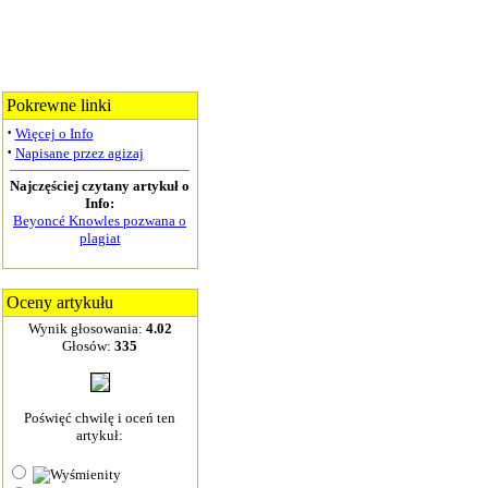
Pokrewne linki
·
Więcej o Info
·
Napisane przez agizaj
Najczęściej czytany artykuł o
Info:
Beyoncé Knowles pozwana o
plagiat
Oceny artykułu
Wynik głosowania:
4.02
Głosów:
335
Poświęć chwilę i oceń ten
artykuł: