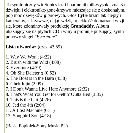
To symfoniczny wir Sonics lo-fi i harmonii mili-wysoki, znaleźć
dźwięki i elektronikę-gone-krzywo mieszając się z doskonałym,
pop moc dźwięków gitarowych. Głos
Lytle
brzmi tak ciepły i
kameralny, jak zawsze, dając wdzięku lekkość do narracji wizji
się, które zdominowały produkcję
Grandaddy
. Album
ukazujący się na płytach CD i winylu promuje pulsujący, synth-
popowy singel
"Evermore".
Lista utworów:
(czas. 43:59)
1. Way We Won't (4:22)
2. Brush with the Wild (4:08)
3. Evermore (4:39)
4. Oh She Deleter :( (0:52)
5. The Boat is in the Barn (4:38)
6. Chek Injin (2:09)
7. I Don't Wanna Live Here Anymore (2:32)
8. That's What You Get for Gettin' Outta Bed (3:35)
9. This is the Part (4:26)
10. Jed the 4th (2:04)
11. A Lost Machine (6:11)
12. Songbird Son (4:18)
(Basia Popiołek-Sony Music PL)