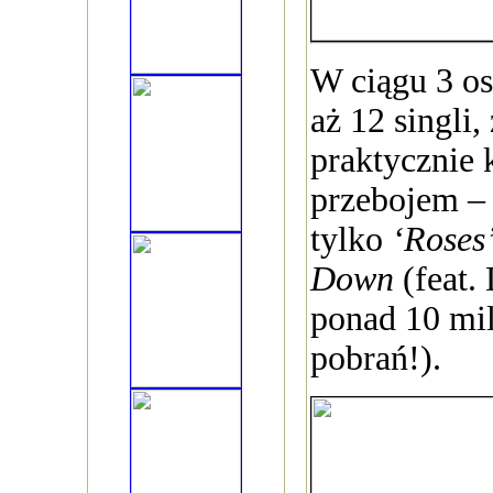
W ciągu 3 os
aż 12 singli,
praktycznie k
przebojem –
tylko
‘Roses
Down
(feat. 
ponad 10 mi
pobrań!).