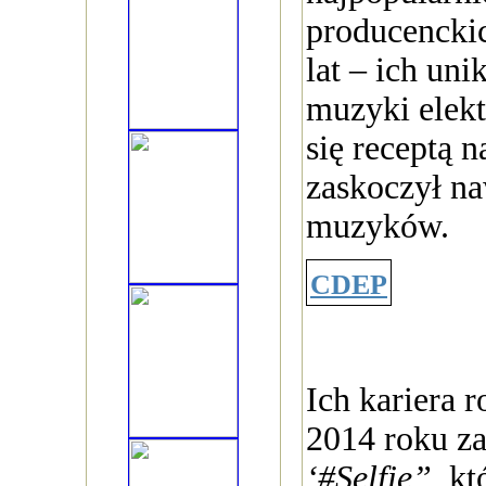
producenckic
lat – ich uni
muzyki elekt
się receptą n
zaskoczył n
muzyków.
CDEP
Ich kariera 
2014 roku z
‘#Selfie”
, k