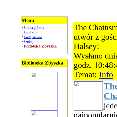
Menu
The Chainsm
·
Strona główna
·
Archiwum
utwór z goś
·
Dodaj newsa
·
Szukaj
Halsey!
·
Płytoteka Zbyszka
Wysłano dni
Biblioteka Zbyszka
godz. 10:48:
Temat:
Info
Th
Ch
jed
najpopularni