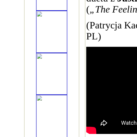
(
„The Feeli
(Patrycja K
PL)