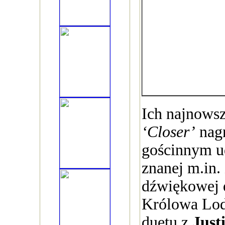
Ich najnowsz
‘Closer’
nagr
gościnnym 
znanej m.in. 
dźwiękowej 
Królowa Lodu
duetu z
Just