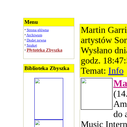
Menu
Martin Garri
·
Strona główna
·
Archiwum
artystów So
·
Dodaj newsa
·
Szukaj
Wysłano dni
·
Płytoteka Zbyszka
godz. 18:47
Biblioteka Zbyszka
Temat:
Info
Ma
(14
Ams
do 
Music Intern