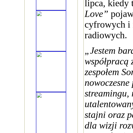
lipca, kiedy
Love”
pojawi
cyfrowych i 
radiowych.
„Jestem bar
współpracą z
zespołem So
nowoczesne 
streamingu, 
utalentowany
stajni oraz p
dla wizji ro