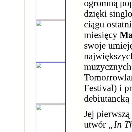
ogromną pop
dzięki singl
ciągu ostatn
miesięcy
Ma
swoje umieję
największych
muzycznych 
Tomorrowlan
Festival) i 
debiutancką 
Jej pierwszą
utwór
„In T