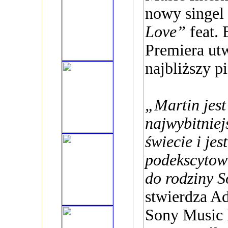
nowy singel
Love”
feat.
Premiera ut
najbliższy pi
„Martin jest
najwybitnie
świecie i je
podekscytow
do rodziny 
stwierdza A
Sony Music I