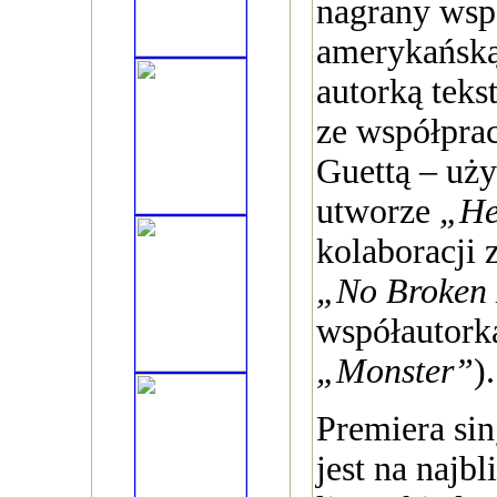
nagrany wsp
amerykańską
autorką teks
ze współpra
Guettą – uż
utworze
„H
kolaboracji 
„No Broken 
współautork
„Monster”
).
Premiera si
jest na najbl