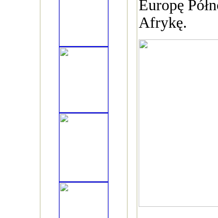
Europę Półn
Afrykę.