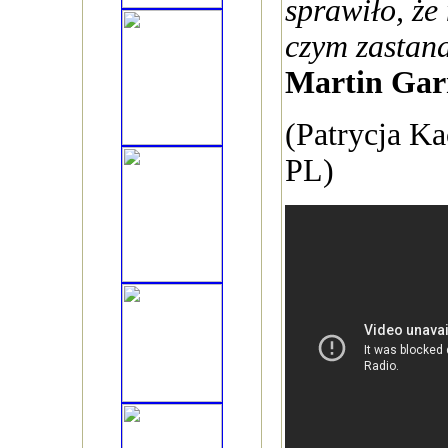
sprawiło, że
czym zastan
Martin Garr
(Patrycja K
PL)