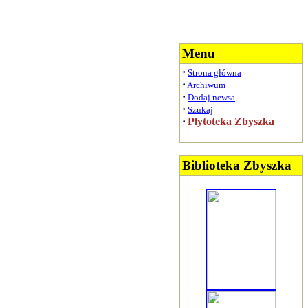
Menu
·
Strona główna
·
Archiwum
·
Dodaj newsa
·
Szukaj
·
Płytoteka Zbyszka
Biblioteka Zbyszka