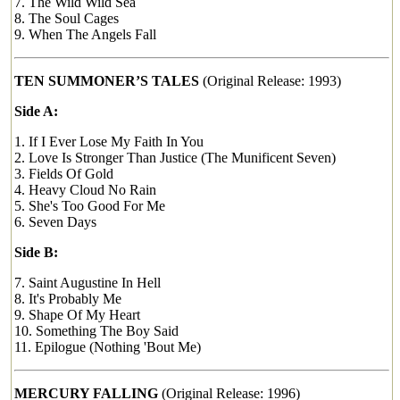
7. The Wild Wild Sea
8. The Soul Cages
9. When The Angels Fall
TEN SUMMONER’S TALES
(Original Release: 1993)
Side A:
1. If I Ever Lose My Faith In You
2. Love Is Stronger Than Justice (The Munificent Seven)
3. Fields Of Gold
4. Heavy Cloud No Rain
5. She's Too Good For Me
6. Seven Days
Side B:
7. Saint Augustine In Hell
8. It's Probably Me
9. Shape Of My Heart
10. Something The Boy Said
11. Epilogue (Nothing 'Bout Me)
MERCURY FALLING
(Original Release: 1996)