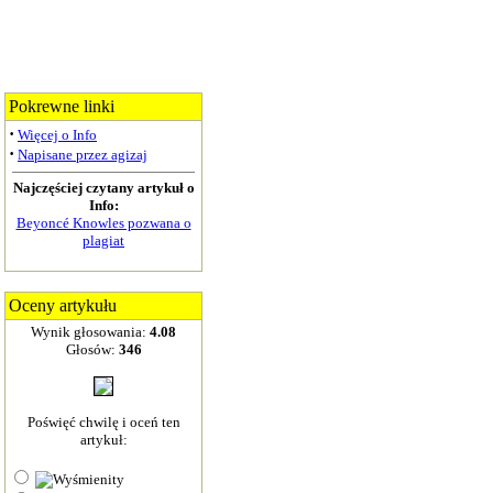
Pokrewne linki
·
Więcej o Info
·
Napisane przez agizaj
Najczęściej czytany artykuł o
Info:
Beyoncé Knowles pozwana o
plagiat
Oceny artykułu
Wynik głosowania:
4.08
Głosów:
346
Poświęć chwilę i oceń ten
artykuł: