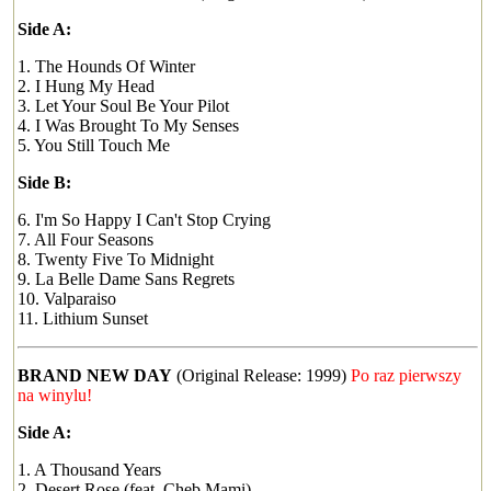
Side A:
1. The Hounds Of Winter
2. I Hung My Head
3. Let Your Soul Be Your Pilot
4. I Was Brought To My Senses
5. You Still Touch Me
Side B:
6. I'm So Happy I Can't Stop Crying
7. All Four Seasons
8. Twenty Five To Midnight
9. La Belle Dame Sans Regrets
10. Valparaiso
11. Lithium Sunset
BRAND NEW DAY
(Original Release: 1999)
Po raz pierwszy
na winylu!
Side A:
1. A Thousand Years
2. Desert Rose (feat. Cheb Mami)