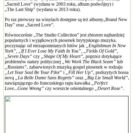
„Sacred Love” (wydana w 2003 roku, album podwójny) i
„The Last Ship" (wydana w 2013 roku).
Po raz pierwszy na winylach dostępne są też albumy„Brand New
Day” oraz „Sacred Love”.
Równocześnie „The Studio Collection” jest zbiorem najbardziej
popularnych i wyjątkowych piosenek brytyjskiego muzyka,
poczynając od niezapomnianych hitów jak
„Englishman In New
York”, „If I Ever Lose My Faith In You”, „Fields Of Gold”,
„Seven Days”
czy
„Shape Of My Heart”
, poprzez dotykające
problemów natury politycznej
„We Work The Black Seam”
lub
„Russians”
, zabarwionych muzyką gospel piosenek w rodzaju
„Let Your Soul Be Your Pilot”
i
„Fill Her Up”
, podszytych bossa
novą
„La Belle Dame Sans Regrets”
oraz
„Big Lie Small World”
,
nawiązującego do francuskiego rapu kawałka
„Perfect
Love...Gone Wrong”
czy wreszcie orientalnego
„Desert Rose”
.