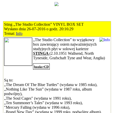
Sting „The Studio Collection” VINYL BOX SET
Wysłano dnia 26-07-2016 o godz. 20:16:29
Temat:
Info
„The Studio Collection” to wyjątkowy
box zawierający osiem najważniejszych
studyjnych płyt w solowej karierze
STINGA
(2.10.1951 Wallsend, North
Tyneside, Grafschaft Tyne and Wear, Anglia)
books+CD
Są to:
„The Dream Of The Blue Turtles” (wydana w 1985 roku),
„Nothing Like The Sun” (wydana w 1987 roku, album
podwójny),
„The Soul Cages" (wydana w 1991 roku),
„Ten Summoner’s Tales” (wydana w 1993 roku),
"Mercury Falling (wydana w 1996 roku),
„Brand New Day” (wydana w 1999 roku, podwójny album),