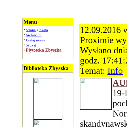
Menu
12.09.2016 
·
Strona główna
·
Archiwum
Proximie w
·
Dodaj newsa
·
Szukaj
Wysłano dni
·
Płytoteka Zbyszka
godz. 17:41:
Biblioteka Zbyszka
Temat:
Info
AU
19-
poc
Nor
skandynawsk