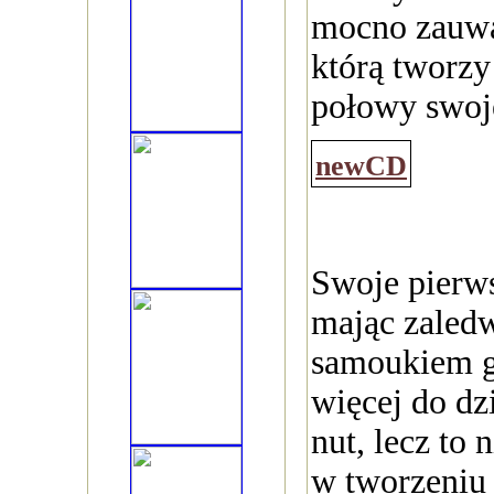
mocno zauwa
którą tworzy
połowy swoj
newCD
Swoje pierws
mając zaledwi
samoukiem gr
więcej do dzi
nut, lecz to 
w tworzeniu