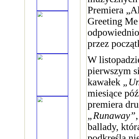
Premiera „A
Greeting Me 
odpowiednio
przez począt
W listopadzi
pierwszym si
kawałek
„Un
miesiące póź
premiera dru
„Runaway”
ballady, któ
podkreśla n