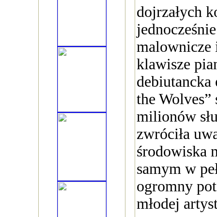
dojrzałych k
jednocześnie
malownicze i
klawisze pian
debiutancka
the Wolves” 
milionów sł
zwróciła uw
środowiska 
samym w peł
ogromny pote
młodej artyst