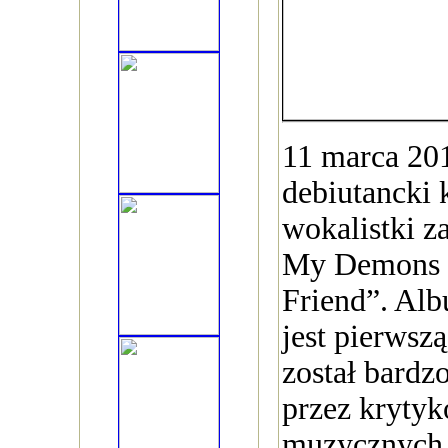
11 marca 201
debiutancki 
wokalistki z
My Demons G
Friend”. Alb
jest pierwsz
został bardz
przez krytyk
muzycznych z