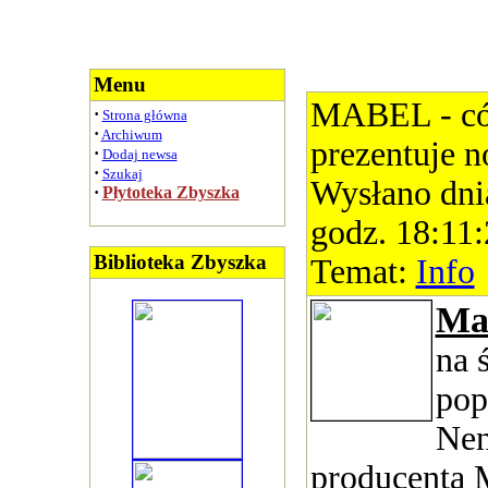
Menu
MABEL - có
·
Strona główna
·
Archiwum
prezentuje n
·
Dodaj newsa
·
Szukaj
Wysłano dni
·
Płytoteka Zbyszka
godz. 18:11
Biblioteka Zbyszka
Temat:
Info
Ma
na 
pop
Nen
producenta 