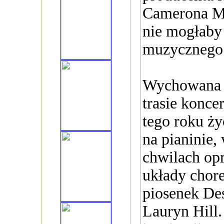
Camerona M
nie mogłaby
muzycznego 
Wychowana 
trasie konce
tego roku ży
na pianinie,
chwilach opr
układy chor
piosenek Des
Lauryn Hill.