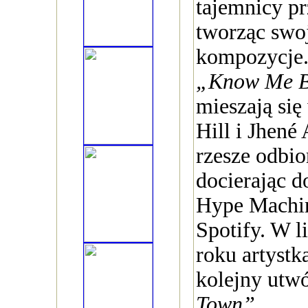
tajemnicy p
tworząc swo
kompozycje. 
„Know Me B
mieszają si
Hill i Jhené
rzesze odbi
docierając d
Hype Machin
Spotify. W l
roku artystk
kolejny utw
Town”
.