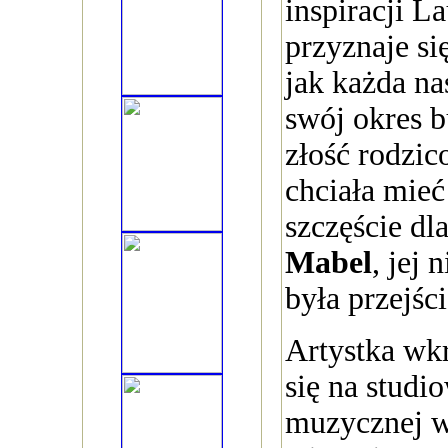
inspiracji La
przyznaje si
jak każda nas
swój okres b
złość rodzic
chciała mieć
szczęście d
Mabel
, jej
była przejśc
Artystka wk
się na studi
muzycznej w