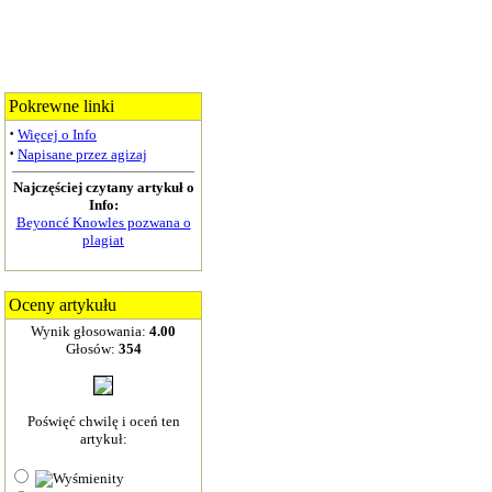
Pokrewne linki
·
Więcej o Info
·
Napisane przez agizaj
Najczęściej czytany artykuł o
Info:
Beyoncé Knowles pozwana o
plagiat
Oceny artykułu
Wynik głosowania:
4.00
Głosów:
354
Poświęć chwilę i oceń ten
artykuł: