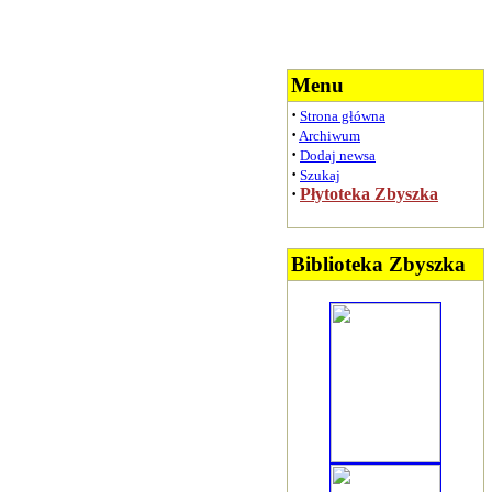
Menu
·
Strona główna
·
Archiwum
·
Dodaj newsa
·
Szukaj
·
Płytoteka Zbyszka
Biblioteka Zbyszka