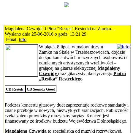
Magdalena Czwojda i Piotr ''Restek'' Restecki na Zamku...
Wysłano dnia 25-06-2016 o godz. 13:21:29
Temat:
Info
W piątek 8 lipca, w malowniczym
Zamku na Skale w Trzebieszowicach, dojdzie
do spotkania dwóch muzycznych osobowości i
odmiennych artystycznych wrażliwości –
grającej na gitarze elektrycznej
Magdaleny
Czwojdy
oraz gitarzysty akustycznego
Piotra
„Restka” Resteckiego
CD Restek
CD Soundz Good
Podczas koncertu gitarowy duet zaprezentuje rockowe standardy i
znane przeboje w nowych, niezwykłych aranżacjach. Publiczność
czeka zatem prawdziwy muzyczny rarytas. Koncert jest
finansowany ze środków budżetu Województwa Dolnośląskiego.
Magdalena Czwojda
to specjalistka od muzyki rozrywkowej,