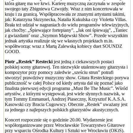
która gitarę ma we krwi. Karierę muzyczną zaczynała w zespole
swojego taty Zbigniewa Czwojdy. Wraz z nim koncertowała w
kraju i za granicą. Współpracowała ze znanymi artystami takimi,
jak: Katarzyna Skrzynecka, Natalia Kukulska czy Violetta Villas.
Brała też udział w nagraniach do wielu programów telewizyjnych,
jak choćby: „Śpiewające fortepiany”, „Jak oni śpiewają”, „Taniec
z gwiazdami’ oraz „Szymon Majewski Show”. Przede wszystkim
jednak artystka realizuje się we własnych projektach m.in.
współtworząc wraz z Martą Zalewską kobiecy duet SOUNDZ
GOOD.
Piotr „Restek” Restecki
jest jedną z ciekawszych postaci
polskiej sceny gitarowej. Ten niezwykle utalentowany gitarzysta i
kompozytor przy pomocy zaledwie „sześciu strun” potrafi
stworzyć prawdziwy muzyczny show. Gitara Resteckiego porywa
publiczność w całej Polsce od kiedy artysta dał się poznać jako
finalista pierwszej edycji programu „Must Be The Music”. Wśród
artystów, z którymi występował, jest wiele słynnych nazwisk, w
tym Tommy Emmanuel, Andrzej Piaseczny, Krzysztof K.A.S.A.
Kasowski czy Bracia Cugowscy. Obecnie „Restek” uważany jest
za jednego z najlepszych polskich gitarzystów akustycznych.
Koncert rozpocznie się o godzinie 20.00. Wydarzenie jest
współorganizowane przez Wrocławskie Towarzystwo Gitarowe
przy wsparciu Ośrodka Kultury i Sztuki we Wrocławiu (OKiS).