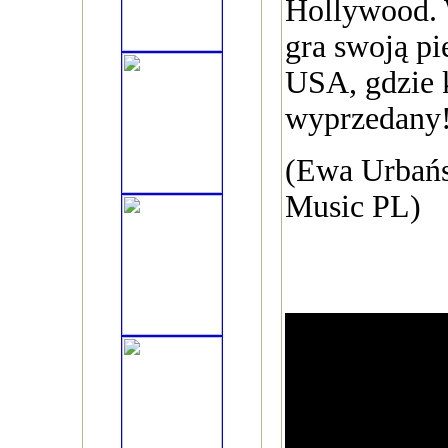
Hollywood. 
gra swoją pi
USA, gdzie k
wyprzedany
(Ewa Urbańs
Music PL)