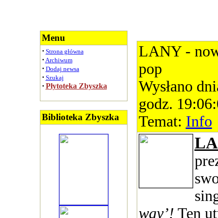
Menu
LANY - nowa
·
Strona główna
·
Archiwum
pop
·
Dodaj newsa
·
Szukaj
Wysłano dni
·
Płytoteka Zbyszka
godz. 19:06
Biblioteka Zbyszka
Temat:
Info
L
pre
swo
sin
way’!
Ten ut