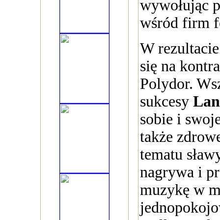
wywołując p
wśród firm 
W rezultaci
się na kontr
Polydor. Ws
sukcesy
Lan
sobie i swoje
także zdrow
tematu sław
nagrywa i p
muzykę w 
jednopokoj