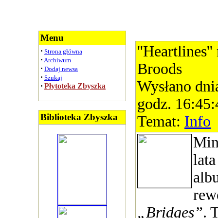
Menu
''Heartlines
·
Strona główna
·
Archiwum
Broods
·
Dodaj newsa
·
Szukaj
Wysłano dni
·
Płytoteka Zbyszka
godz. 16:45:
Biblioteka Zbyszka
Temat:
Info
Min
lat
alb
rew
„Bridges”
. 