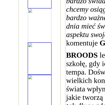
bardzo świad
chcemy osiąg
bardzo ważne
dnia mieć ś
aspektu swoje
komentuje
G
BROODS
le
szkołę, gdy i
tempa. Doświ
wielkich kon
świata wpłyn
jakie tworzą