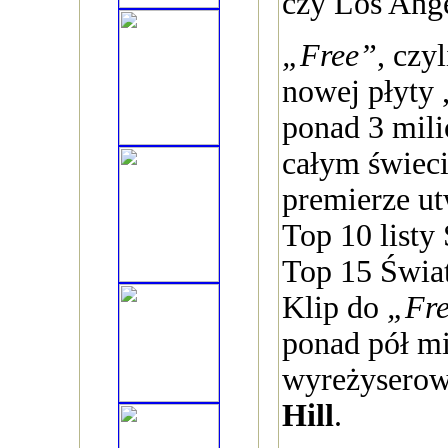
czy Los Ange
„Free”
, czy
nowej płyty 
ponad 3 mil
całym świeci
premierze u
Top 10 listy 
Top 15 Świat
Klip do
„Fr
ponad pół mi
wyreżyserow
Hill
.