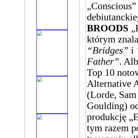
„Conscious” 
debiutancki
BROODS
„E
którym znala
“Bridges”
i
Father”
. Al
Top 10 noto
Alternative
(Lorde, Sam 
Goulding) o
produkcję „
tym razem p