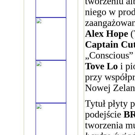
tworzeniu a
niego w pro
zaangażowan
Alex Hope
(
Captain Cu
„Conscious” 
Tove Lo
i pi
przy współpr
Nowej Zelan
Tytuł płyty
podejście
B
tworzenia m