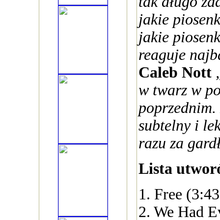
tak długo zd
jakie piosenk
jakie piosen
reaguje najb
Caleb Nott
w twarz w p
poprzednim. 
subtelny i le
razu za gard
Lista utwor
1. Free (3:43
2. We Had Ev