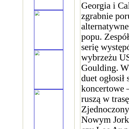
Georgia i Ca
zgrabnie por
alternatywne
popu. Zespół
serię wystę
wybrzeżu USA
Goulding. W
duet ogłosił
koncertowe –
ruszą w tras
Zjednoczonyc
Nowym Jorku