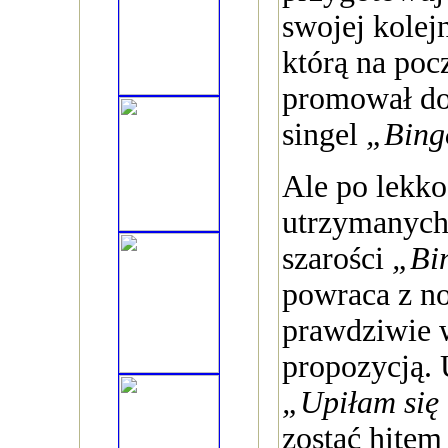
swojej kolejn
którą na poc
promował do
singel
„Bing
Ale po lekko
utrzymanych
szarości
„Bi
powraca z no
prawdziwie 
propozycją.
„Upiłam się
zostać hitem 