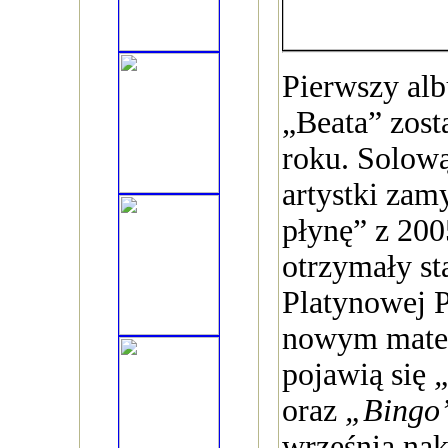
Pierwszy a
„Beata” zos
roku. Solową
artystki zam
płynę” z 200
otrzymały st
Platynowej P
nowym mater
pojawią się
oraz
„Bingo
września na