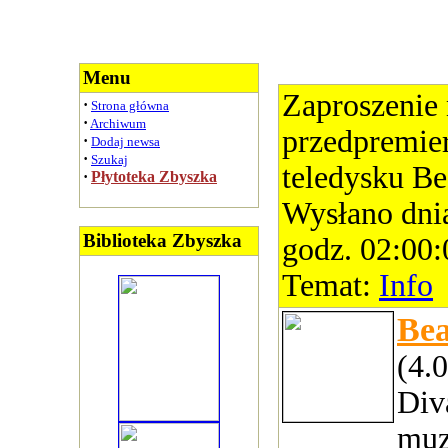
Menu
Zaproszenie
·
Strona główna
·
Archiwum
przedpremie
·
Dodaj newsa
·
Szukaj
teledysku Be
·
Płytoteka Zbyszka
Wysłano dni
Biblioteka Zbyszka
godz. 02:00:
Temat:
Info
Bea
(4.
Div
muz