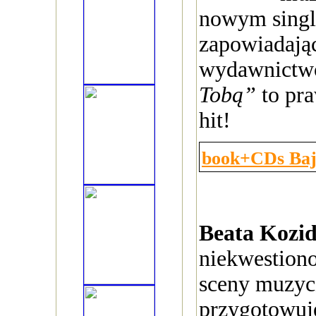
nowym sing
zapowiadają
wydawnictw
Tobą”
to pr
hit!
book+CDs Ba
Beata Kozi
niekwestiono
sceny muzyc
przygotowuj