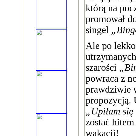
którą na poc
promował do
singel
„Bing
Ale po lekko
utrzymanych
szarości
„Bi
powraca z no
prawdziwie 
propozycją.
„Upiłam się
zostać hitem 
wakacji!