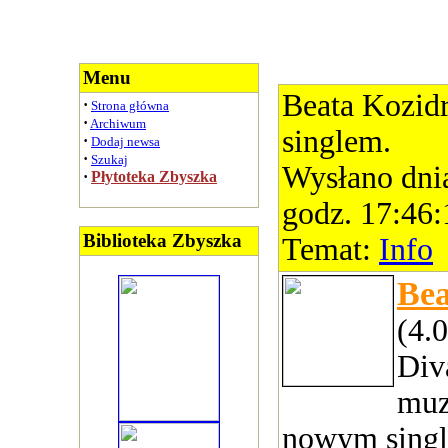
Menu
Beata Kozid
·
Strona główna
·
Archiwum
singlem.
·
Dodaj newsa
·
Szukaj
Wysłano dni
·
Płytoteka Zbyszka
godz. 17:46:
Biblioteka Zbyszka
Temat:
Info
Bea
(4.
Div
muz
nowym sing