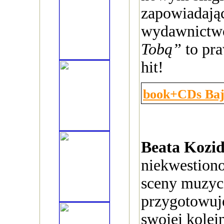
zapowiadają
wydawnictw
Tobą”
to pr
hit!
book+CDs Ba
Beata Kozi
niekwestiono
sceny muzyc
przygotowuj
swojej kolejn