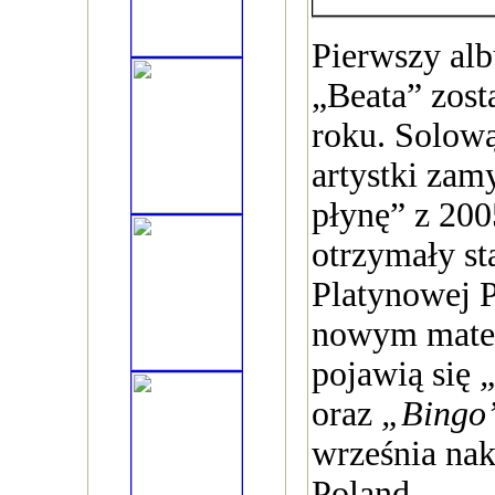
Pierwszy a
„Beata” zos
roku. Solową
artystki zam
płynę” z 200
otrzymały st
Platynowej P
nowym mater
pojawią się
oraz
„Bingo
września na
Poland.