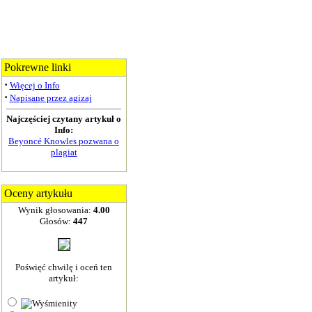
Pokrewne linki
·
Więcej o Info
·
Napisane przez agizaj
Najczęściej czytany artykuł o
Info:
Beyoncé Knowles pozwana o
plagiat
Oceny artykułu
Wynik głosowania:
4.00
Głosów:
447
Poświęć chwilę i oceń ten
artykuł: