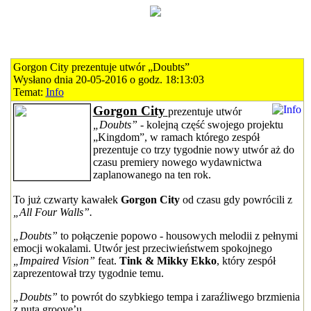
Gorgon City prezentuje utwór „Doubts”
Wysłano dnia 20-05-2016 o godz. 18:13:03
Temat:
Info
Gorgon City
prezentuje utwór
„Doubts”
- kolejną część swojego projektu
„Kingdom”, w ramach którego zespół
prezentuje co trzy tygodnie nowy utwór aż do
czasu premiery nowego wydawnictwa
zaplanowanego na ten rok.
To już czwarty kawałek
Gorgon City
od czasu gdy powrócili z
„All Four Walls”.
„Doubts”
to połączenie popowo - housowych melodii z pełnymi
emocji wokalami. Utwór jest przeciwieństwem spokojnego
„Impaired Vision”
feat.
Tink & Mikky Ekko
, który zespół
zaprezentował trzy tygodnie temu.
„Doubts”
to powrót do szybkiego tempa i zaraźliwego brzmienia
z nutą groove’u.