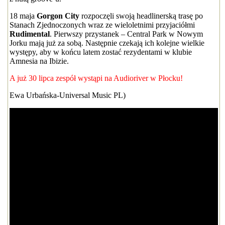
18 maja
Gorgon City
rozpoczęli swoją headlinerską trasę po
Stanach Zjednoczonych wraz ze wieloletnimi przyjaciółmi
Rudimental
. Pierwszy przystanek – Central Park w Nowym
Jorku mają już za sobą. Następnie czekają ich kolejne wielkie
występy, aby w końcu latem zostać rezydentami w klubie
Amnesia na Ibizie.
A już 30 lipca zespół wystąpi na Audioriver w Płocku!
Ewa Urbańska-Universal Music PL)