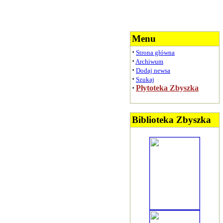
Menu
·
Strona główna
·
Archiwum
·
Dodaj newsa
·
Szukaj
·
Płytoteka Zbyszka
Biblioteka Zbyszka