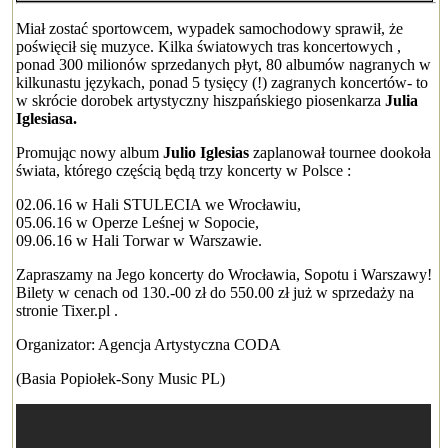
Miał zostać sportowcem, wypadek samochodowy sprawił, że
poświęcił się muzyce. Kilka światowych tras koncertowych ,
ponad 300 milionów sprzedanych płyt, 80 albumów nagranych w
kilkunastu językach, ponad 5 tysięcy (!) zagranych koncertów- to
w skrócie dorobek artystyczny hiszpańskiego piosenkarza
Julia
Iglesiasa.
Promując nowy album
Julio Iglesias
zaplanował tournee dookoła
świata, którego częścią będą trzy koncerty w Polsce :
02.06.16 w Hali STULECIA we Wrocławiu,
05.06.16 w Operze Leśnej w Sopocie,
09.06.16 w Hali Torwar w Warszawie.
Zapraszamy na Jego koncerty do Wrocławia, Sopotu i Warszawy!
Bilety w cenach od 130.-00 zł do 550.00 zł już w sprzedaży na
stronie Tixer.pl .
Organizator: Agencja Artystyczna CODA
(Basia Popiołek-Sony Music PL)