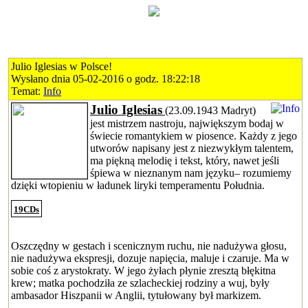
Julio Iglesias w Polsce!
Wysłano dnia 05-02-2016 o godz. 18:22:18
Temat:
Info
Julio Iglesias
(23.09.1943 Madryt)
jest mistrzem nastroju, największym bodaj w
świecie romantykiem w piosence. Każdy z jego
utworów napisany jest z niezwykłym talentem,
ma piękną melodię i tekst, który, nawet jeśli
śpiewa w nieznanym nam języku– rozumiemy
dzięki wtopieniu w ładunek liryki temperamentu Południa.
19CDs
Oszczędny w gestach i scenicznym ruchu, nie nadużywa głosu,
nie nadużywa ekspresji, dozuje napięcia, maluje i czaruje. Ma w
sobie coś z arystokraty. W jego żyłach płynie zresztą błękitna
krew; matka pochodziła ze szlacheckiej rodziny a wuj, były
ambasador Hiszpanii w Anglii, tytułowany był markizem.