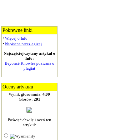
Pokrewne linki
·
Więcej o Info
·
Napisane przez agizaj
Najczęściej czytany artykuł o
Info:
Beyoncé Knowles pozwana o
plagiat
Oceny artykułu
Wynik głosowania:
4.00
Głosów:
291
Poświęć chwilę i oceń ten
artykuł: