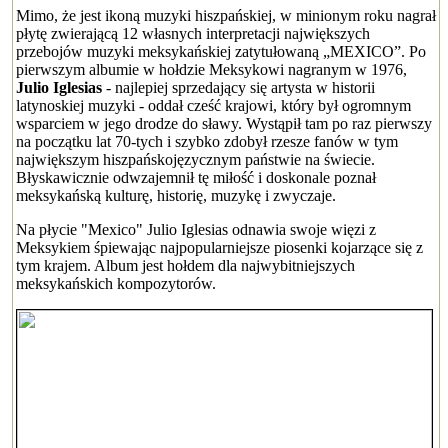
Mimo, że jest ikoną muzyki hiszpańskiej, w minionym roku nagrał
płytę zwierającą 12 własnych interpretacji największych
przebojów muzyki meksykańskiej zatytułowaną „MEXICO”. Po
pierwszym albumie w hołdzie Meksykowi nagranym w 1976,
Julio Iglesias
- najlepiej sprzedający się artysta w historii
latynoskiej muzyki - oddał cześć krajowi, który był ogromnym
wsparciem w jego drodze do sławy. Wystąpił tam po raz pierwszy
na początku lat 70-tych i szybko zdobył rzesze fanów w tym
największym hiszpańskojęzycznym państwie na świecie.
Błyskawicznie odwzajemnił tę miłość i doskonale poznał
meksykańską kulturę, historię, muzykę i zwyczaje.
Na płycie "Mexico" Julio Iglesias odnawia swoje więzi z
Meksykiem śpiewając najpopularniejsze piosenki kojarzące się z
tym krajem. Album jest hołdem dla najwybitniejszych
meksykańskich kompozytorów.