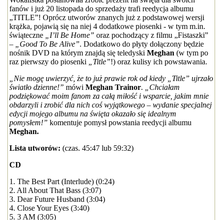
fanów i już 20 listopada do sprzedaży trafi reedycja albumu
„TITLE”! Oprócz utworów znanych już z podstawowej wersji
krążka, pojawią się na niej 4 dodatkowe piosenki - w tym m.in.
świąteczne
„I’ll Be Home”
oraz pochodzący z filmu „Fistaszki”
–
„Good To Be Alive”
. Dodatkowo do płyty dołączony będzie
nośnik DVD na którym znajdą się teledyski
Meghan
(w tym po
raz pierwszy do piosenki
„Title”
!) oraz kulisy ich powstawania.
„Nie mogę uwierzyć, że to już prawie rok od kiedy „Title” ujrzało
światło dzienne!”
mówi
Meghan Trainor
.
„Chciałam
podziękować moim fanom za całą miłość i wsparcie, jakim mnie
obdarzyli i zrobić dla nich coś wyjątkowego – wydanie specjalnej
edycji mojego albumu na święta okazało się idealnym
pomysłem!”
komentuje pomysł powstania reedycji albumu
Meghan.
Lista utworów:
(czas. 45:47 lub 59:32)
CD
1. The Best Part (Interlude) (0:24)
2. All About That Bass (3:07)
3. Dear Future Husband (3:04)
4. Close Your Eyes (3:40)
5. 3 AM (3:05)