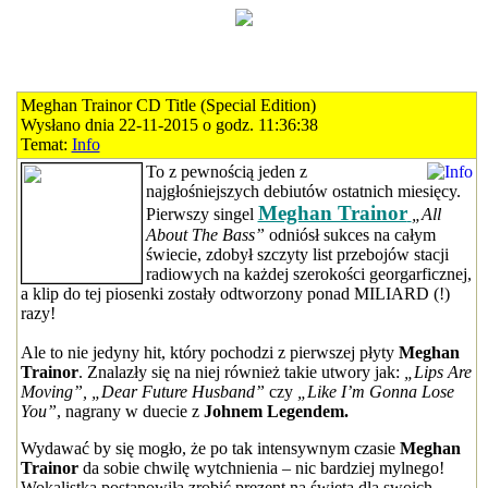
Meghan Trainor CD Title (Special Edition)
Wysłano dnia 22-11-2015 o godz. 11:36:38
Temat:
Info
To z pewnością jeden z
najgłośniejszych debiutów ostatnich miesięcy.
Meghan Trainor
Pierwszy singel
„All
About The Bass”
odniósł sukces na całym
świecie, zdobył szczyty list przebojów stacji
radiowych na każdej szerokości georgarficznej,
a klip do tej piosenki zostały odtworzony ponad MILIARD (!)
razy!
Ale to nie jedyny hit, który pochodzi z pierwszej płyty
Meghan
Trainor
. Znalazły się na niej również takie utwory jak:
„Lips Are
Moving”, „Dear Future Husband”
czy
„Like I’m Gonna Lose
You”
, nagrany w duecie z
Johnem Legendem.
Wydawać by się mogło, że po tak intensywnym czasie
Meghan
Trainor
da sobie chwilę wytchnienia – nic bardziej mylnego!
Wokalistka postanowiła zrobić prezent na święta dla swoich