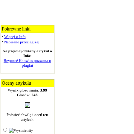
Pokrewne linki
·
Więcej o Info
·
Napisane przez agizaj
Najczęściej czytany artykuł o
Info:
Beyoncé Knowles pozwana o
plagiat
Oceny artykułu
Wynik głosowania:
3.99
Głosów:
246
Poświęć chwilę i oceń ten
artykuł: