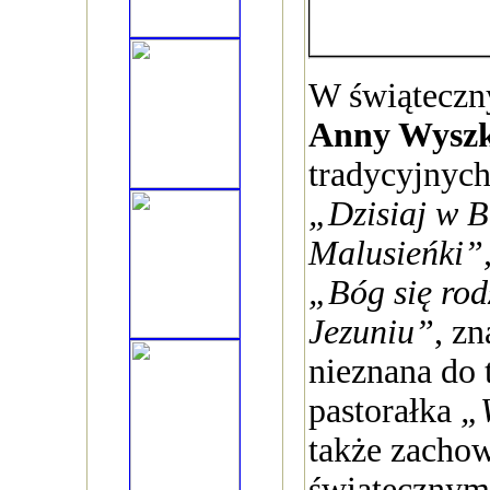
W świąteczn
Anny Wysz
tradycyjnych
„Dzisiaj w B
Malusieńki”
„Bóg się rod
Jezuniu”
, zn
nieznana do t
pastorałka
„
także zacho
świątecznym 