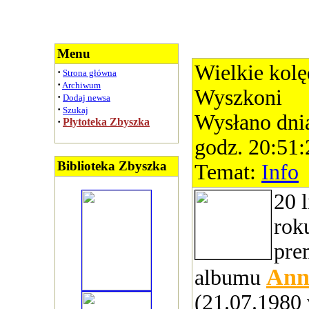
Menu
Wielkie kol
·
Strona główna
·
Archiwum
Wyszkoni
·
Dodaj newsa
·
Szukaj
Wysłano dni
·
Płytoteka Zbyszka
godz. 20:51:
Biblioteka Zbyszka
Temat:
Info
20 
rok
pre
Ann
albumu
(21.07.1980