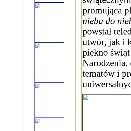
promująca p
nieba do ni
powstał tele
utwór, jak i 
piękno świą
Narodzenia, 
tematów i p
uniwersalny