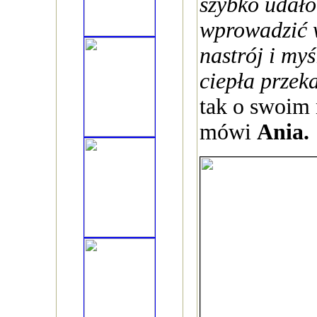
szybko udało
wprowadzić 
nastrój i myś
ciepła przek
tak o swoim
mówi
Ania.