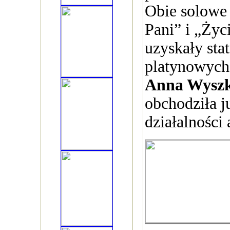
Obie solowe
Pani” i „Życ
uzyskały sta
platynowych
Anna Wysz
obchodziła j
działalności 