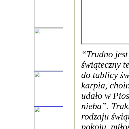
“Trudno jest
świąteczny t
do tablicy ś
karpia, choin
udało w Pio
nieba”. Trak
rodzaju świ
pokoju, miłoś