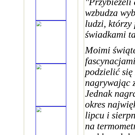
"Przybieżeli
wzbudza wyb
ludzi, którz
świadkami ta
Moimi świąt
fascynacjam
podzielić się
nagrywając 
Jednak nagr
okres najwię
lipcu i sier
na termometr