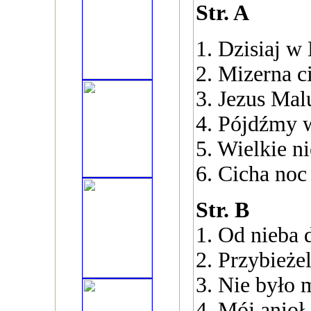
Str. A
1. Dzisiaj w
2. Mizerna c
3. Jezus Mal
4. Pójdźmy w
5. Wielkie n
6. Cicha noc
Str. B
1. Od nieba 
2. Przybieże
3. Nie było 
4. Mój anioł