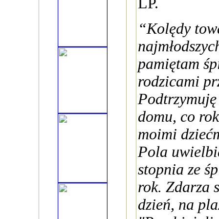
LP.
“Kolędy tow
najmłodszych
pamiętam śp
rodzicami pr
Podtrzymuję 
domu, co rok
moimi dzieć
Pola uwielbi
stopnia ze śp
rok. Zdarza s
dzień, na pl