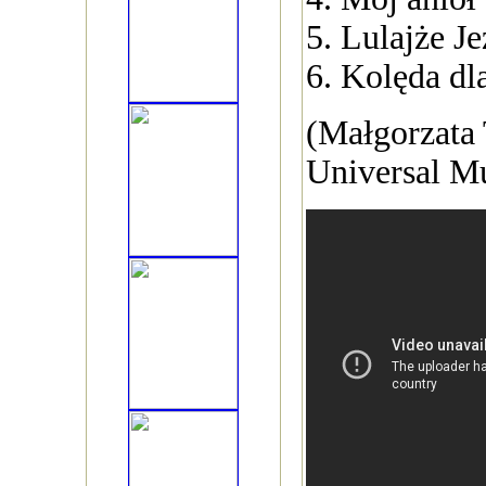
5. Lulajże J
6. Kolęda dl
(Małgorzata 
Universal M