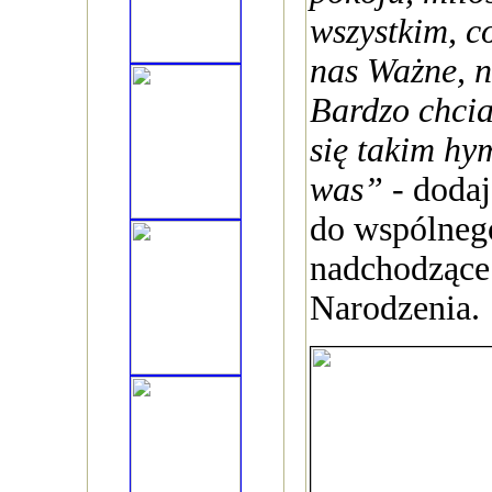
wszystkim, c
nas Ważne, n
Bardzo chcia
się takim hy
was”
- doda
do wspólneg
nadchodzące
Narodzenia.