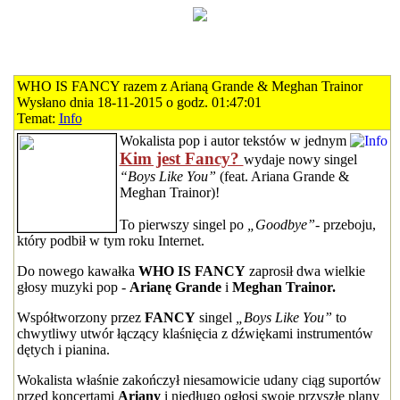
WHO IS FANCY razem z Arianą Grande & Meghan Trainor
Wysłano dnia 18-11-2015 o godz. 01:47:01
Temat:
Info
Wokalista pop i autor tekstów w jednym
Kim jest Fancy?
wydaje nowy singel
“Boys Like You”
(feat. Ariana Grande &
Meghan Trainor)!
To pierwszy singel po
„Goodbye”
- przeboju,
który podbił w tym roku Internet.
Do nowego kawałka
WHO IS FANCY
zaprosił dwa wielkie
głosy muzyki pop -
Arianę Grande
i
Meghan Trainor.
Współtworzony przez
FANCY
singel
„Boys Like You”
to
chwytliwy utwór łączący klaśnięcia z dźwiękami instrumentów
dętych i pianina.
Wokalista właśnie zakończył niesamowicie udany ciąg suportów
przed koncertami
Ariany
i niedługo ogłosi swoje przyszłe plany