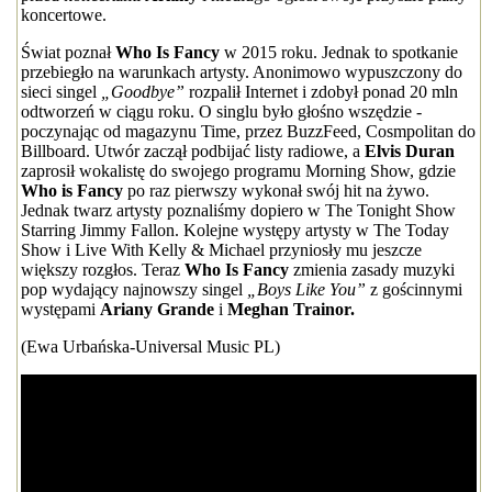
koncertowe.
Świat poznał
Who Is Fancy
w 2015 roku. Jednak to spotkanie
przebiegło na warunkach artysty. Anonimowo wypuszczony do
sieci singel
„Goodbye”
rozpalił Internet i zdobył ponad 20 mln
odtworzeń w ciągu roku. O singlu było głośno wszędzie -
poczynając od magazynu Time, przez BuzzFeed, Cosmpolitan do
Billboard. Utwór zaczął podbijać listy radiowe, a
Elvis Duran
zaprosił wokalistę do swojego programu Morning Show, gdzie
Who is Fancy
po raz pierwszy wykonał swój hit na żywo.
Jednak twarz artysty poznaliśmy dopiero w The Tonight Show
Starring Jimmy Fallon. Kolejne występy artysty w The Today
Show i Live With Kelly & Michael przyniosły mu jeszcze
większy rozgłos. Teraz
Who Is Fancy
zmienia zasady muzyki
pop wydający najnowszy singel
„Boys Like You”
z gościnnymi
występami
Ariany Grande
i
Meghan Trainor.
(Ewa Urbańska-Universal Music PL)