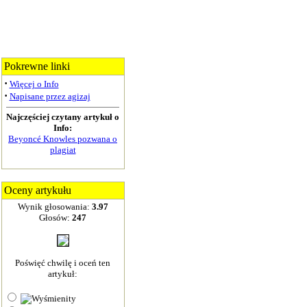
Pokrewne linki
·
Więcej o Info
·
Napisane przez agizaj
Najczęściej czytany artykuł o
Info:
Beyoncé Knowles pozwana o
plagiat
Oceny artykułu
Wynik głosowania:
3.97
Głosów:
247
Poświęć chwilę i oceń ten
artykuł: