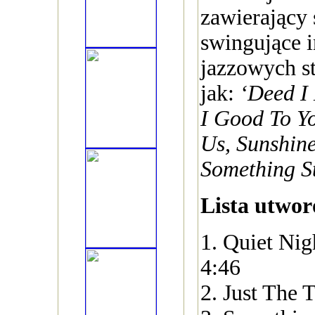
zawierający 
swingujące i
jazzowych s
jak:
‘Deed I 
I Good To Yo
Us, Sunshine
Something S
Lista utwo
1. Quiet Nig
4:46
2. Just The 