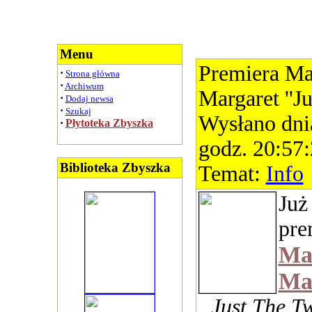
Menu
Premiera Ma
·
Strona główna
·
Archiwum
Margaret ''J
·
Dodaj newsa
·
Szukaj
Wysłano dni
·
Płytoteka Zbyszka
godz. 20:57
Biblioteka Zbyszka
Temat:
Info
Już 
pre
Ma
Ma
„Just The T