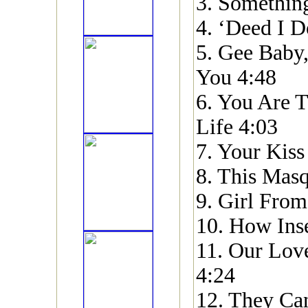
3. Somethin
4. ‘Deed I D
5. Gee Baby,
You 4:48
6. You Are 
Life 4:03
7. Your Kiss
8. This Mas
9. Girl Fro
10. How Inse
11. Our Love
4:24
12. They Ca