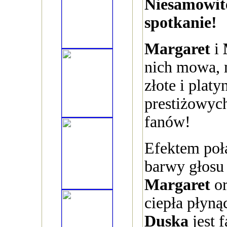
Niesamowit
spotkanie!
Margaret
i
nich mowa, 
złote i platy
prestiżowych
fanów!
Efektem poł
barwy głosu
Margaret
or
ciepła płyną
Duska
jest 