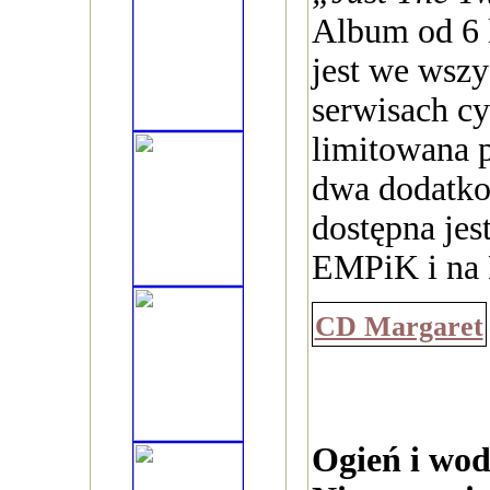
Album od 6 
jest we wszy
serwisach c
limitowana p
dwa dodatk
dostępna jes
EMPiK i na
CD Margaret
Ogień i wod