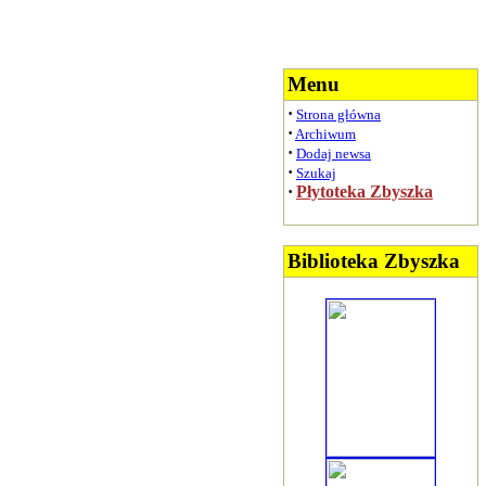
Menu
·
Strona główna
·
Archiwum
·
Dodaj newsa
·
Szukaj
·
Płytoteka Zbyszka
Biblioteka Zbyszka