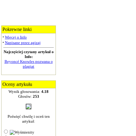
Pokrewne linki
·
Więcej o Info
·
Napisane przez agizaj
Najczęściej czytany artykuł o
Info:
Beyoncé Knowles pozwana o
plagiat
Oceny artykułu
Wynik głosowania:
4.18
Głosów:
253
Poświęć chwilę i oceń ten
artykuł: