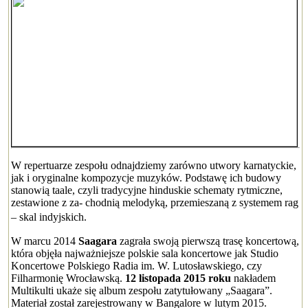
W repertuarze zespołu odnajdziemy zarówno utwory karnatyckie,
jak i oryginalne kompozycje muzyków. Podstawę ich budowy
stanowią taale, czyli tradycyjne hinduskie schematy rytmiczne,
zestawione z za- chodnią melodyką, przemieszaną z systemem rag
– skal indyjskich.
W marcu 2014
Saagara
zagrała swoją pierwszą trasę koncertową,
która objęła najważniejsze polskie sala koncertowe jak Studio
Koncertowe Polskiego Radia im. W. Lutosławskiego, czy
Filharmonię Wrocławską.
12 listopada 2015 roku
nakładem
Multikulti ukaże się album zespołu zatytułowany „Saagara”.
Materiał został zarejestrowany w Bangalore w lutym 2015.