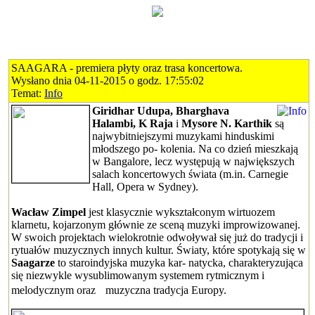
SAAGARA - premiera płyty oraz trasa koncertowa.
Wysłano dnia 04-11-2015 o godz. 17:55:02
Temat:
Info
Giridhar Udupa, Bharghava
Halambi, K Raja
i
Mysore N. Karthik
są
najwybitniejszymi muzykami hinduskimi
młodszego po- kolenia. Na co dzień mieszkają
w Bangalore, lecz występują w największych
salach koncertowych świata (m.in. Carnegie
Hall, Opera w Sydney).
Wacław Zimpel
jest klasycznie wykształconym wirtuozem
klarnetu, kojarzonym głównie ze sceną muzyki improwizowanej.
W swoich projektach wielokrotnie odwoływał się już do tradycji i
rytuałów muzycznych innych kultur. Światy, które spotykają się w
Saagarze
to staroindyjska muzyka kar- natycka, charakteryzująca
się niezwykle wysublimowanym systemem rytmicznym i
melodycznym oraz muzyczna tradycja Europy.