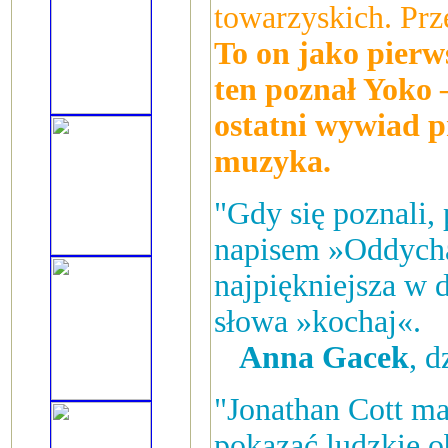
towarzyskich. Prz
To on jako pier
ten poznał Yoko 
ostatni wywiad p
muzyka.
"Gdy się poznali,
napisem »Oddychaj
najpiękniejsza w d
słowa »kochaj«.
Anna Gacek
, 
"Jonathan Cott ma
pokazać ludzkie o