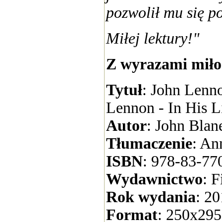
pozwolił mu się p
Miłej lektury!"
Z wyrazami miłoś
Tytuł
: John Lenno
Lennon - In His L
Autor
: John Blan
Tłumaczenie
: An
ISBN
: 978-83-77
Wydawnictwo
: 
Rok wydania
: 20
Format
: 250x29