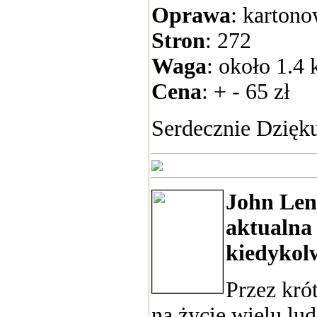
Oprawa
: karton
Stron
: 272
Waga
: około 1.4 
Cena
: + - 65 zł
Serdecznie Dzięku
John Len
aktualna
kiedykolw
Przez kró
na życie wielu lu