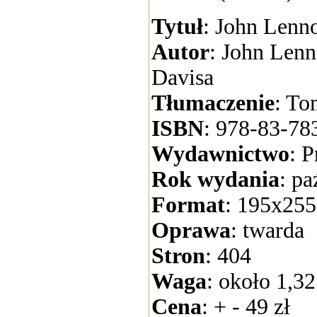
Tytuł
: John Lenno
Autor
: John Len
Davisa
Tłumaczenie
: To
ISBN
: 978-83-78
Wydawnictwo
: P
Rok wydania
: pa
Format
: 195x25
Oprawa
: twarda
Stron
: 404
Waga
: około 1,3
Cena
: + - 49 zł