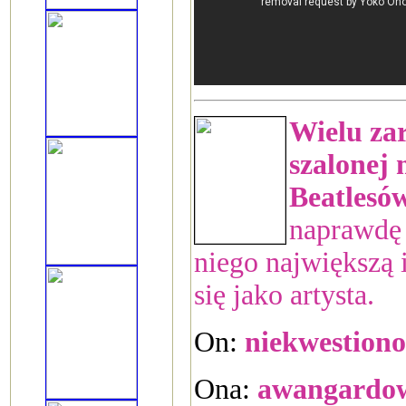
Wielu zar
szalonej 
Beatlesó
naprawdę 
niego największą i
się jako artysta.
On:
niekwestion
Ona:
awangardow