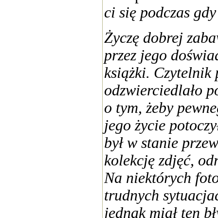
ci się podczas gdy
Życzę dobrej zab
przez jego doświa
książki. Czytelnik 
odzwierciedlało p
o tym, żeby pewne
jego życie potoczy
był w stanie prze
kolekcję zdjęć, o
Na niektórych fot
trudnych sytuacja
jednak miał ten bł