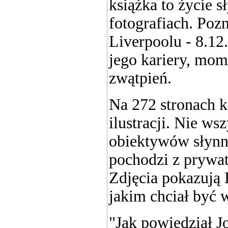
książka to życie s
fotografiach. Poz
Liverpoolu - 8.1
jego kariery, mom
zwątpień.
Na 272 stronach k
ilustracji. Nie ws
obiektywów słynny
pochodzi z prywa
Zdjęcia pokazują 
jakim chciał być 
"Jak powiedział J