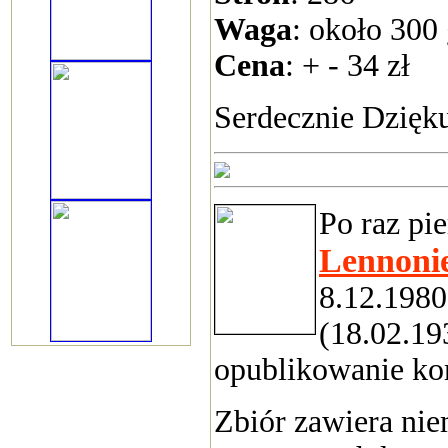
Waga
: około 300
Cena
: + - 34 zł
Serdecznie Dzięku
Po raz p
Lennoni
8.12.198
(18.02.19
opublikowanie kor
Zbiór zawiera nie