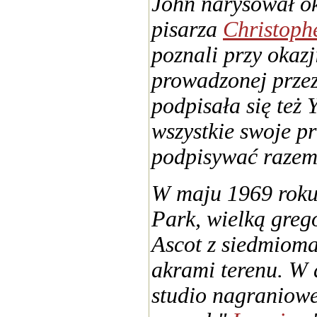
John narysował ok
pisarza
Christoph
poznali przy okaz
prowadzonej prze
podpisała się też 
wszystkie swoje pr
podpisywać raze
W maju 1969 roku 
Park, wielką greg
Ascot z siedmioma
akrami terenu. W 
studio nagraniowe