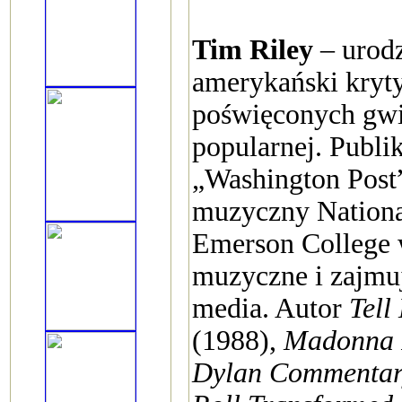
Tim Riley
– urod
amerykański kryt
poświęconych gwi
popularnej. Publi
„Washington Post”
muzyczny Nationa
Emerson College 
muzyczne i zajmuj
media. Autor
Tell
(1988),
Madonna I
Dylan Commenta