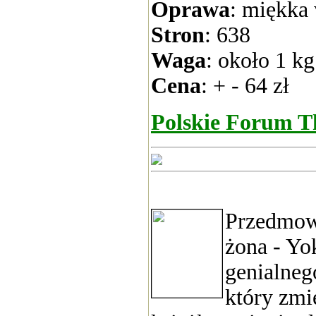
Oprawa
: miękka
Stron
: 638
Waga
: około 1 kg
Cena
: + - 64 zł
Polskie Forum T
Przedmowę
żona - Yo
genialneg
który zmie