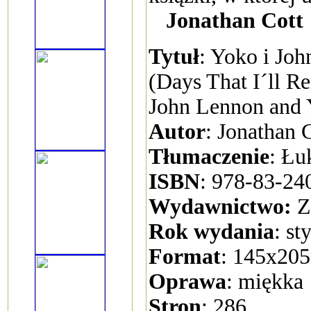
Jonathan Cott
Tytuł
: Yoko i Joh
(Days That I´ll 
John Lennon and
Autor
: Jonathan 
Tłumaczenie
: Łu
ISBN
: 978-83-24
Wydawnictwo:
Zn
Rok wydania
: st
Format
: 145x2
Oprawa
: miękka
Stron
: 286