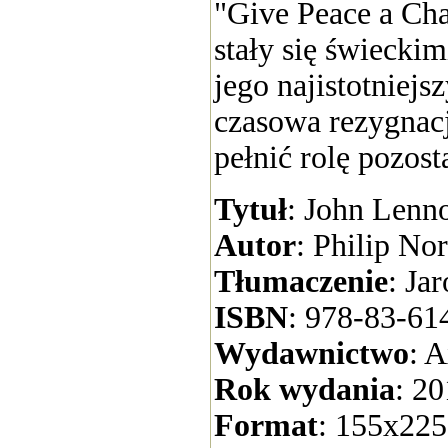
"Give Peace a Cha
stały się świecki
jego najistotniej
czasowa rezygnacj
pełnić rolę pozos
Tytuł
: John Lenn
Autor
: Philip No
Tłumaczenie
: Ja
ISBN
: 978-83-61
Wydawnictwo
: 
Rok wydania
: 2
Format
: 155x22