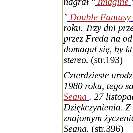
nagrał "
Imagine
"
Double Fantasy
roku. Trzy dni prz
przez Freda na odw
domagał się, by kt
stereo.
(str.193)
Czterdzieste urod
1980 roku, tego s
Seana
. 27 listop
Dziękczynienia. Z 
znajomym życzenia
Seana.
(str.396)