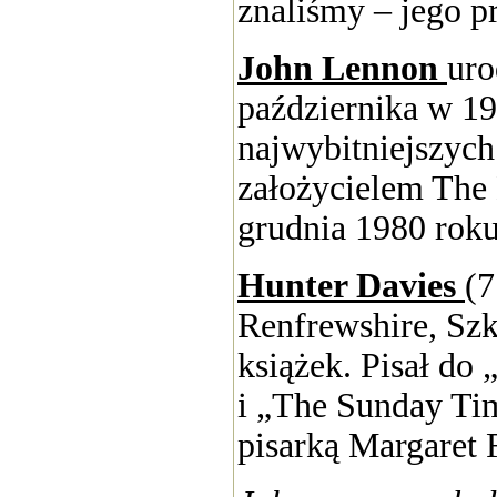
znaliśmy – jego p
John Lennon
uro
października w 19
najwybitniejszyc
założycielem The
grudnia 1980 roku
Hunter Davies
(7
Renfrewshire, Szk
książek. Pisał do
i „The Sunday Ti
pisarką Margaret F