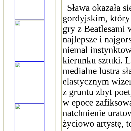
Sława okazała s
gordyjskim, który
gry z Beatlesami 
najlepsze i najgor
niemal instynktow
kierunku sztuki. 
medialne lustra 
elastycznym wize
z gruntu zbyt poe
w epoce zafiksowa
natchnienie urat
życiowo artystę, 