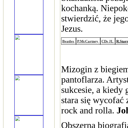
kochanką. Niepoko
stwierdzić, że jeg
Jezus.
Beatles
P.McCartney
CDs JL
R.Star
Mizogin z biegiem
pantoflarza. Arty
sukcesie, a kiedy 
stara się wycofać 
rock and rolla.
Jo
Obszerna biografi