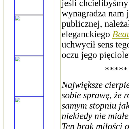
jeśli chcielibyśm
wynagradza nam je
publicznej, należ
eleganckiego
Beau
uchwycił sens teg
oczu jego pięciole
*****
Największe cierpi
sobie sprawę, że r
samym stopniu jak 
niekiedy nie miałe
Ten brak miłości 