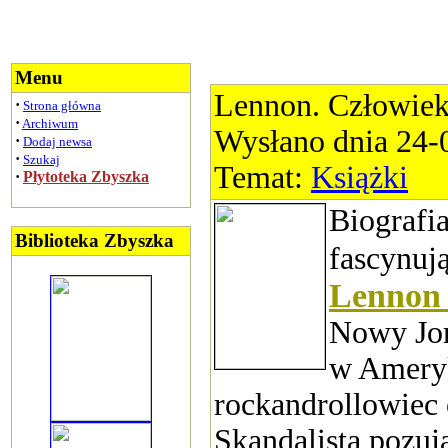
Menu
Lennon. Człowiek
·
Strona główna
·
Archiwum
Wysłano dnia 24-
·
Dodaj newsa
·
Szukaj
Temat:
Książki
·
Płytoteka Zbyszka
Biografia
Biblioteka Zbyszka
fascynuj
Lennon
Nowy Jor
w Ameryk
rockandrollowiec
Skandalista pozuj