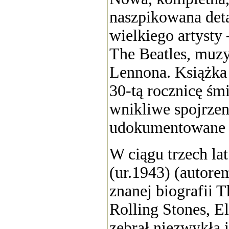
naszpikowana deta
wielkiego artysty
The Beatles, muzy
Lennona. Książka 
30-tą rocznicę śm
wnikliwe spojrzen
udokumentowane ż
W ciągu trzech la
(ur.1943) (autorem
znanej biografii T
Rolling Stones, E
zebrał niezwykłą 