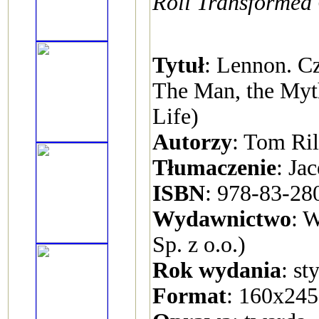
Roll Transformed
Tytuł
: Lennon. C
The Man, the Myth
Life)
Autorzy
: Tom Ri
Tłumaczenie
: Ja
ISBN
: 978-83-28
Wydawnictwo
: 
Sp. z o.o.)
Rok wydania
: st
Format
: 160x24