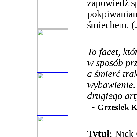
zapowiedź sp
pokpiwaniam
śmiechem. (.
To facet, któ
w sposób prz
a śmierć trak
wybawienie.
drugiego art
-
Grzesiek K
Tytuł
: Nick