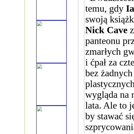
temu, gdy
I
swoją książk
Nick Cave
z
panteonu pr
zmarłych gw
i ćpał za cz
bez żadnych 
plastycznyc
wygląda na n
lata. Ale to 
by stawać s
szprycowania