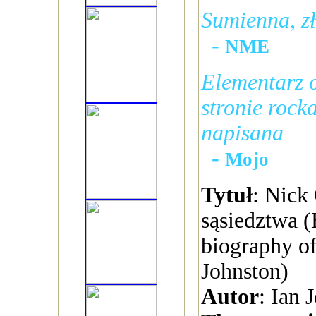
Sumienna, zł
-
NME
Elementarz o
stronie rock
napisana
-
Mojo
Tytuł
: Nick
sąsiedztwa (
biography o
Johnston)
Autor
: Ian 