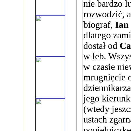
nie bardzo l
rozwodzić, a
biograf,
Ian
dlatego zami
dostał od
Ca
w łeb. Wszy
w czasie nie
mrugnięcie 
dziennikarz
jego kierun
(wtedy jesz
ustach zgarn
popielniczkę