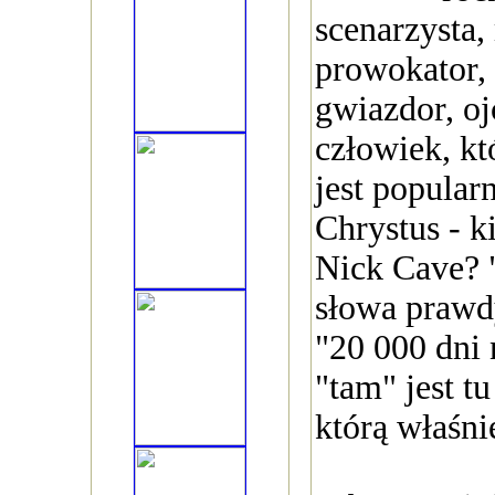
scenarzysta,
prowokator, 
gwiazdor, oj
człowiek, k
jest popularn
Chrystus - k
Nick Cave? 
słowa prawd
"20 000 dni
"tam" jest tu
którą właśni