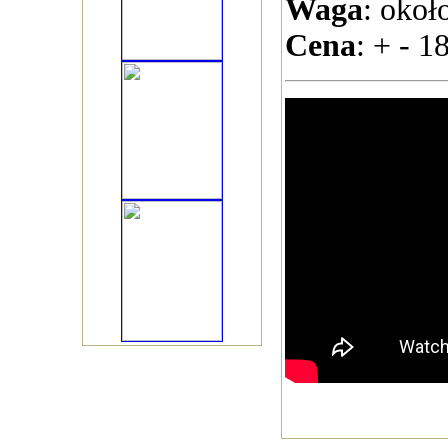
Waga
: okoł
Cena
: + - 18