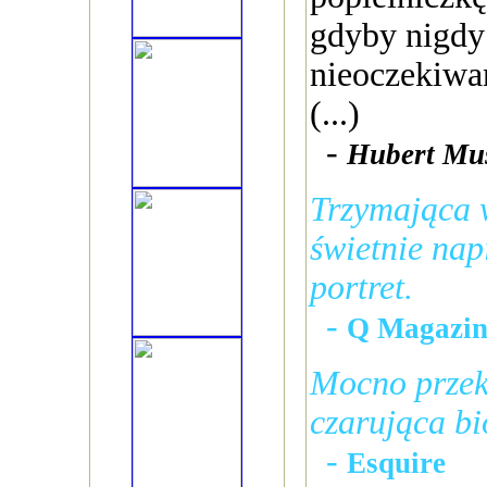
gdyby nigdy n
nieoczekiwan
(...)
-
Hubert Mus
Trzymająca w
świetnie nap
portret.
-
Q Magazin
Mocno przek
czarująca bi
-
Esquire