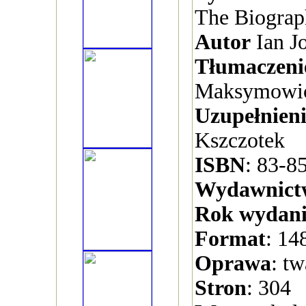
The Biograp
Autor
Ian J
Tłumaczeni
Maksymowi
Uzupełnieni
Kszczotek
ISBN
: 83-8
Wydawnict
Rok wydan
Format
: 14
Oprawa
: t
Stron
: 304