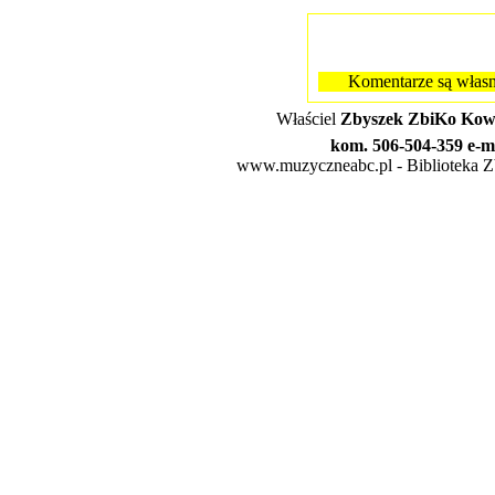
Komentarze są własn
Właściel
Zbyszek ZbiKo Kowa
kom. 506-504-359 e-m
www.muzyczneabc.pl - Biblioteka Zby