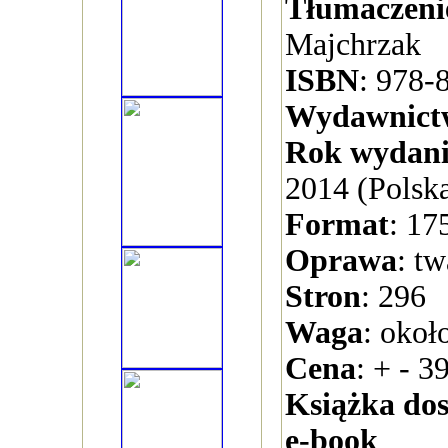
Tłumaczeni
Majchrzak
ISBN
: 978-
Wydawnict
Rok wydan
2014 (Polsk
Format
: 1
Oprawa
: t
Stron
: 296
Waga
: okoł
Cena
: + - 39
Książka dos
e-book