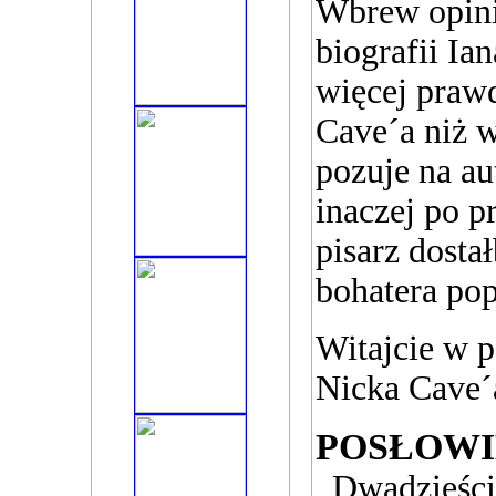
Wbrew opini
biografii Ian
więcej praw
Cave´a niż w
pozuje na au
inaczej po p
pisarz dosta
bohatera pop
Witajcie w 
Nicka Cave´
POSŁOWI
Dwadzieścia