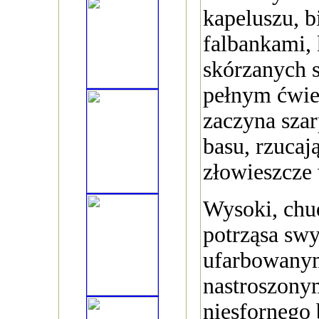
kapeluszu, bi
falbankami, 
skórzanych 
pełnym ćwi
zaczyna sza
basu, rzucają
złowieszcze 
Wysoki, chu
potrząsa sw
ufarbowanym
nastroszonym
niesfornego 