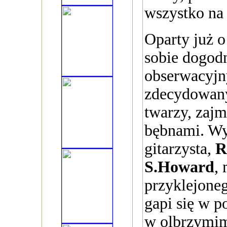
wszystko na 
Oparty już o
sobie dogod
obserwacyjn
zdecydowan
twarzy, zajm
bębnami. W
gitarzysta,
R
S.Howard
, 
przyklejoneg
gapi się w p
w olbrzymi