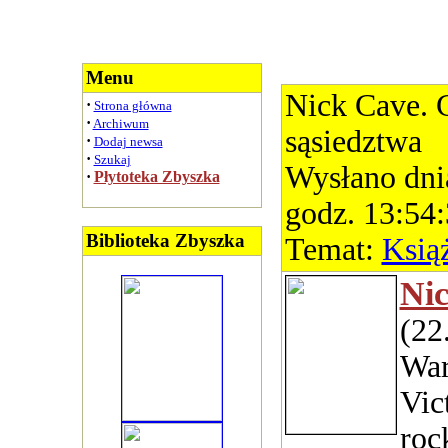
Menu
Nick Cave. 
·
Strona główna
·
Archiwum
sąsiedztwa
·
Dodaj newsa
·
Szukaj
Wysłano dni
·
Płytoteka Zbyszka
godz. 13:54
Biblioteka Zbyszka
Temat:
Ksią
Ni
(22
War
Vict
roc