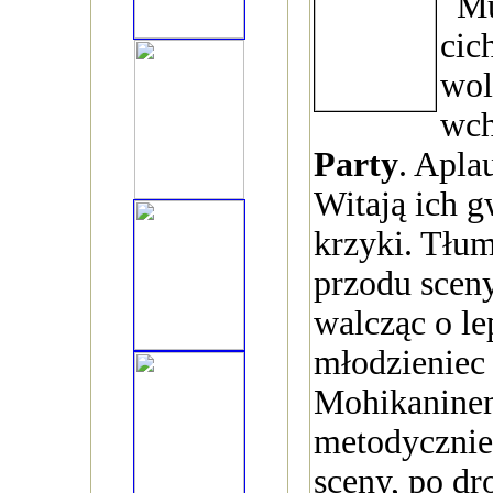
Mu
cic
wol
wc
Party
. Apla
Witają ich g
krzyki. Tłu
przodu sceny
walcząc o l
młodzieniec
Mohikanine
metodycznie
sceny, po dr