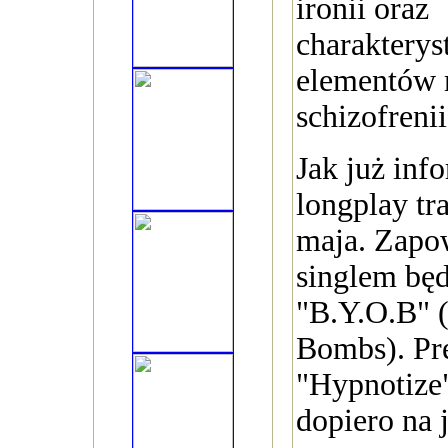
ironii oraz
charakterys
elementów 
schizofrenii
Jak już inf
longplay tr
maja. Zapo
singlem będ
"B.Y.O.B" 
Bombs). Pr
"Hypnotize
dopiero na j