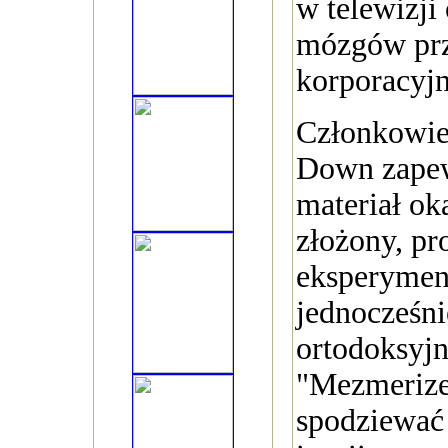
w telewizji
mózgów pr
korporacyjn
Członkowie
Down zapew
materiał oka
złożony, pr
eksperyment
jednocześni
ortodoksyjn
"Mezmerize
spodziewać 