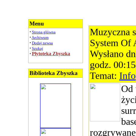
Menu
Muzyczna s
·
Strona główna
·
Archiwum
System Of
·
Dodaj newsa
·
Szukaj
Wysłano dn
·
Płytoteka Zbyszka
godz. 00:15
Biblioteka Zbyszka
Temat:
Info
Od 
życ
sur
bas
rozgrywane