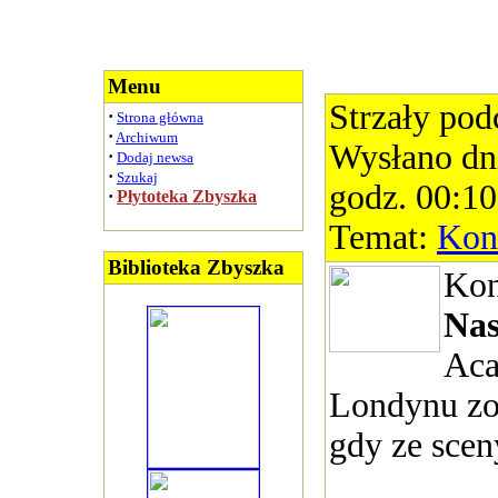
Menu
Strzały pod
·
Strona główna
·
Archiwum
Wysłano dn
·
Dodaj newsa
·
Szukaj
godz. 00:10
·
Płytoteka Zbyszka
Temat:
Kon
Biblioteka Zbyszka
Kon
Na
Aca
Londynu zo
gdy ze sceny