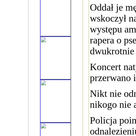
Oddał je mę
wskoczył n
występu am
rapera o p
dwukrotnie s
Koncert na
przerwano i
Nikt nie od
nikogo nie 
Policja poi
odnalezieni