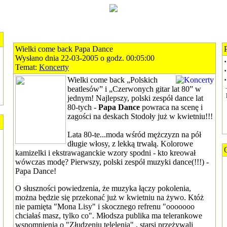
Wielki come back Papa Dance
Wysłano dnia 22-03-2005 o godz. 00:05:00
·
Temat:
Koncerty
·
Wielki come back „Polskich
·
beatlesów” i „Czerwonych gitar lat 80” w
jednym! Najlepszy, polski zespół dance lat
80-tych -
Papa Dance
powraca na scenę i
zagości na deskach Stodoły już w kwietniu!!!
Lata 80-te...moda wśród mężczyzn na pół
długie włosy, z lekką trwałą. Kolorowe
kamizelki i ekstrawaganckie wzory spodni - kto kreował
wówczas modę? Pierwszy, polski zespół muzyki dance(!!!) -
Papa Dance!
O słuszności powiedzenia, że muzyka łączy pokolenia,
można będzie się przekonać już w kwietniu na żywo. Któż
nie pamięta "Mona Lisy" i skocznego refrenu "ooooooo
chciałaś masz, tylko co". Młodsza publika ma telerankowe
wspomnienia o "Złudzeniu telelenia" , starsi przeżywali