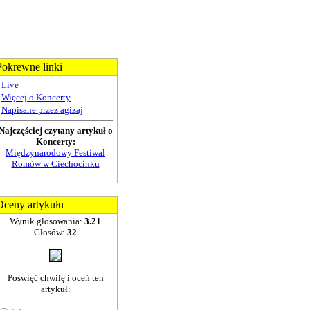
Pokrewne linki
Live
Więcej o Koncerty
Napisane przez agizaj
Najczęściej czytany artykuł o
Koncerty:
Międzynarodowy Festiwal
Romów w Ciechocinku
Oceny artykułu
Wynik głosowania:
3.21
Głosów:
32
Poświęć chwilę i oceń ten
artykuł: