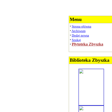
Menu
·
Strona główna
·
Archiwum
·
Dodaj newsa
·
Szukaj
·
Płytoteka Zbyszka
Biblioteka Zbyszka