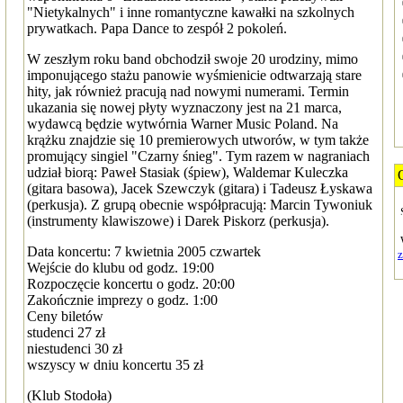
"Nietykalnych" i inne romantyczne kawałki na szkolnych
prywatkach. Papa Dance to zespół 2 pokoleń.
W zeszłym roku band obchodził swoje 20 urodziny, mimo
imponującego stażu panowie wyśmienicie odtwarzają stare
hity, jak również pracują nad nowymi numerami. Termin
ukazania się nowej płyty wyznaczony jest na 21 marca,
wydawcą będzie wytwórnia Warner Music Poland. Na
krążku znajdzie się 10 premierowych utworów, w tym także
promujący singiel "Czarny śnieg". Tym razem w nagraniach
udział biorą: Paweł Stasiak (śpiew), Waldemar Kuleczka
(gitara basowa), Jacek Szewczyk (gitara) i Tadeusz Łyskawa
(perkusja). Z grupą obecnie współpracują: Marcin Tywoniuk
(instrumenty klawiszowe) i Darek Piskorz (perkusja).
Data koncertu: 7 kwietnia 2005 czwartek
Wejście do klubu od godz. 19:00
Rozpoczęcie koncertu o godz. 20:00
Zakończnie imprezy o godz. 1:00
Ceny biletów
studenci 27 zł
niestudenci 30 zł
wszyscy w dniu koncertu 35 zł
(Klub Stodoła)