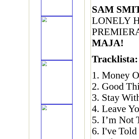
SAM SMI
LONELY 
PREMIER
MAJA!
Tracklista:
1. Money 
2. Good Th
3. Stay Wi
4. Leave Y
5. I’m Not
6. I've Tol