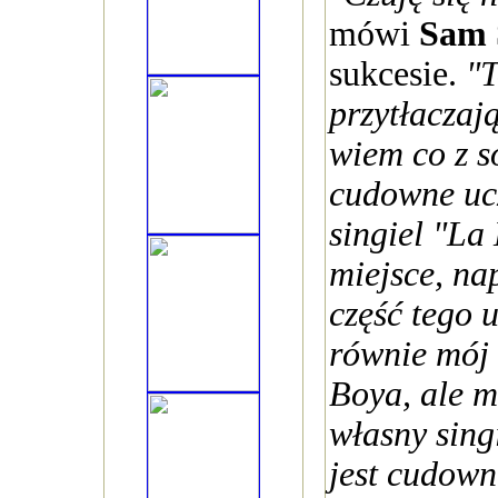
mówi
Sam 
sukcesie.
"T
przytłaczają
wiem co z s
cudowne uc
singiel "La
miejsce, na
część tego u
równie mój
Boya, ale m
własny sing
jest cudown