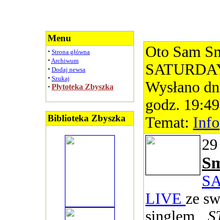
Menu
Oto Sam S
·
Strona główna
·
Archiwum
SATURDAY
·
Dodaj newsa
·
Szukaj
Wysłano dn
·
Płytoteka Zbyszka
godz. 19:49
Biblioteka Zbyszka
Temat:
Info
29
Sm
S
LIVE
ze s
singlem
„S