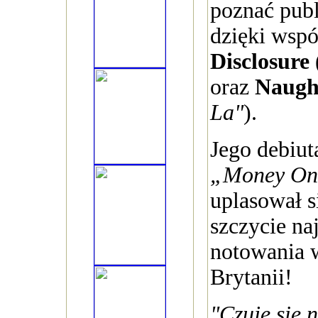
poznać publ
dzięki wspó
Disclosure
oraz
Naugh
La"
).
Jego debiut
„Money On
uplasował 
szczycie na
notowania 
Brytanii!
"Czuję się 