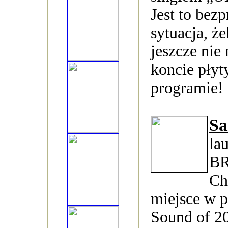
Jest to bez
sytuacja, że
jeszcze nie
koncie płyt
programie!
Sa
la
BR
Ch
miejsce w 
Sound of 20