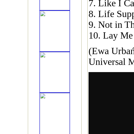
7. Like I C
8. Life Sup
9. Not in T
10. Lay M
(Ewa Urbań
Universal M