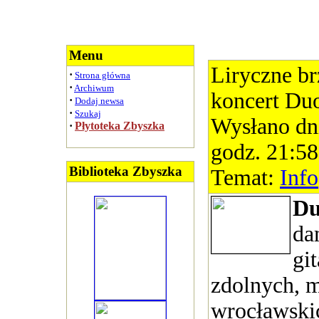
Menu
Liryczne br
·
Strona główna
·
Archiwum
koncert Du
·
Dodaj newsa
·
Szukaj
Wysłano dn
·
Płytoteka Zbyszka
godz. 21:58
Biblioteka Zbyszka
Temat:
Info
Du
da
gi
zdolnych, 
wrocławskic