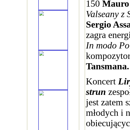
150
Mauro 
Valseany z 
Sergio Ass
zagra energ
In modo Po
kompozyto
Tansmana.
Koncert
Li
strun
zespo
jest zatem 
młodych i 
obiecujący