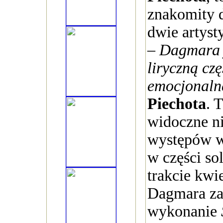
znakomity d
dwie artyst
–
Dagmara j
liryczną czę
emocjonaln
Piechota
. 
widoczne ni
występów w 
w części so
trakcie kw
Dagmara za
wykonanie