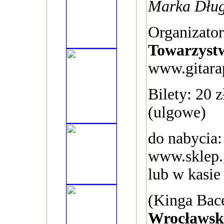
Marka Dłu
Organizato
Towarzyst
www.gitarap
Bilety: 20 z
(ulgowe)
do nabycia
www.sklep.g
lub w kasie
(Kinga Bac
Wrocławsk