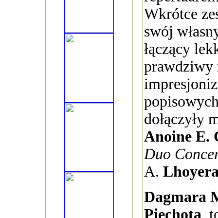
Wkrótce ze
swój własny
łączący lek
prawdziwy
impresjoni
popisowych
dołączyły m
Anoine E. 
Duo Concer
A.
Lhoyera
Dagmara 
Piechota
, 