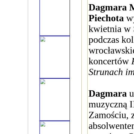
Dagmara 
Piechota
wy
kwietnia w 
podczas kol
wrocławski
koncertów
Strunach i
Dagmara
u
muzyczną II
Zamościu, 
absolwente