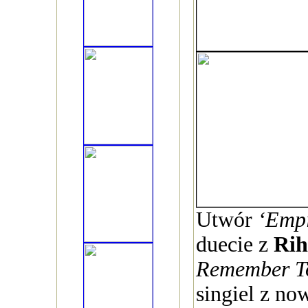
Utwór
‘Empi
duecie z
Ri
Remember To
singiel z no