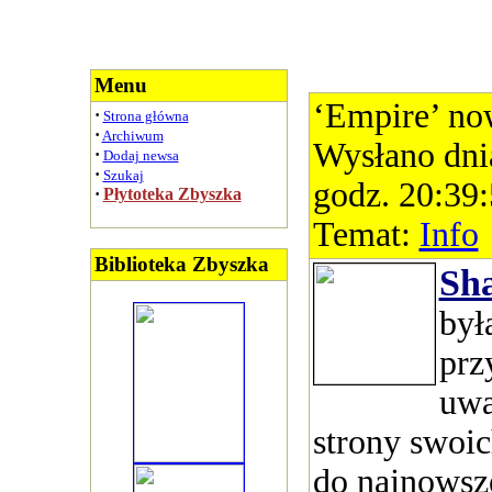
Menu
‘Empire’ no
·
Strona główna
·
Archiwum
Wysłano dni
·
Dodaj newsa
·
Szukaj
godz. 20:39
·
Płytoteka Zbyszka
Temat:
Info
Biblioteka Zbyszka
Sh
był
prz
uwa
strony swoic
do najnowsz