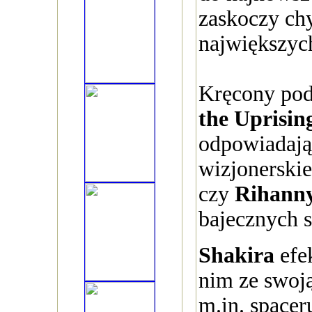
zaskoczy ch
największych
Kręcony pod
the Uprisin
odpowiadają
wizjonerskie
czy
Rihann
bajecznych s
Shakira
efe
nim ze swoją
m.in. spacer