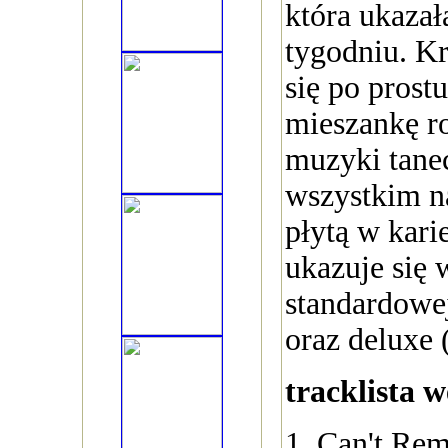
która ukazał
tygodniu. K
się po prost
mieszankę ro
muzyki tanec
wszystkim na
płytą w kari
ukazuje się 
standardowe
oraz deluxe 
tracklista w
1. Can't Re