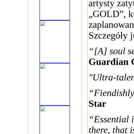
artysty zat
„GOLD”, kt
zaplanowana
Szczegóły j
“[A] soul s
Guardian 
"Ultra-tale
“Fiendishly
Star
“Essential 
there, that i