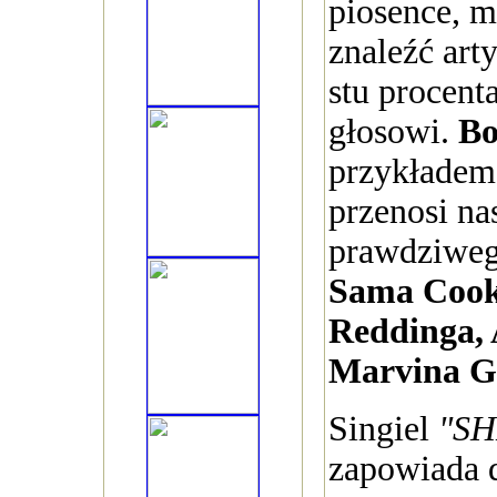
piosence, m
znaleźć art
stu procen
głosowi.
Bo
przykładem
przenosi nas
prawdziweg
Sama Cook
Reddinga, 
Marvina G
Singiel
"SH
zapowiada 