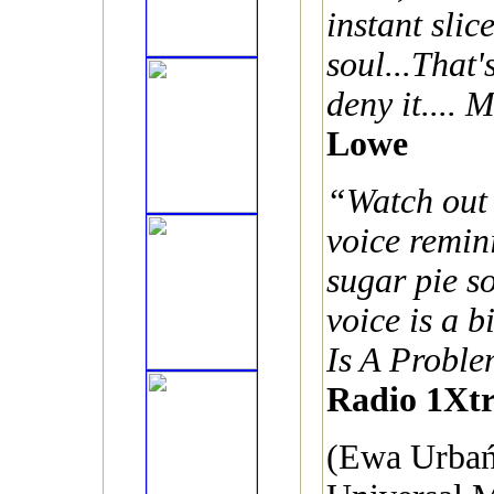
instant slic
soul...That'
deny it.... 
Lowe
“Watch out
voice remini
sugar pie s
voice is a b
Is A Proble
Radio 1Xt
(Ewa Urbań