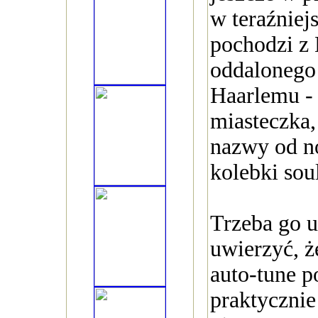
w teraźniejs
pochodzi z 
oddalonego 
Haarlemu -
miasteczka,
nazwy od n
kolebki sou
Trzeba go u
uwierzyć, ż
auto-tune p
praktycznie