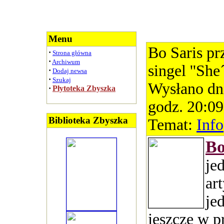
Menu
Bo Saris p
·
Strona główna
·
Archiwum
singel ''She´
·
Dodaj newsa
·
Szukaj
Wysłano dn
·
Płytoteka Zbyszka
godz. 20:09
Biblioteka Zbyszka
Temat:
Info
Bo
je
ar
je
jeszcze w p