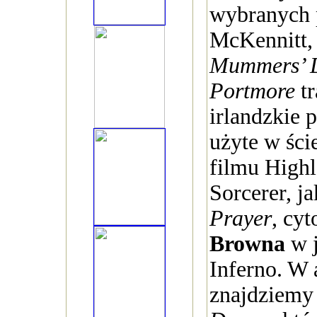
wybranych 
McKennitt,
Mummers’ 
Portmore
tr
irlandzkie p
użyte w śc
filmu Highl
Sorcerer, j
Prayer
, cy
Browna
w j
Inferno. W
znajdziemy