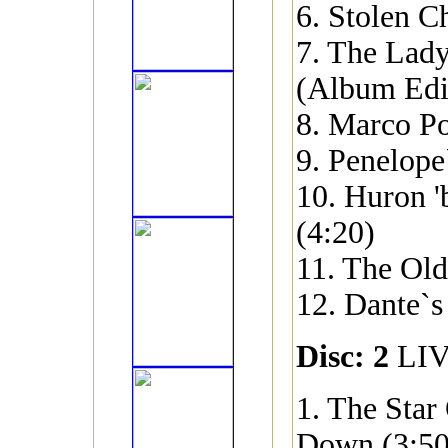
6. Stolen C
7. The Lady
(Album Edit
8. Marco Po
9. Penelope
10. Huron '
(4:20)
11. The Old
12. Dante`s
Disc: 2
LI
1. The Star
Down (3:50