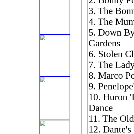
2. Bonny P
3. The Bon
4. The Mum
5. Down By
Gardens
6. Stolen C
7. The Lady
8. Marco P
9. Penelope
10. Huron '
Dance
11. The Ol
12. Dante's