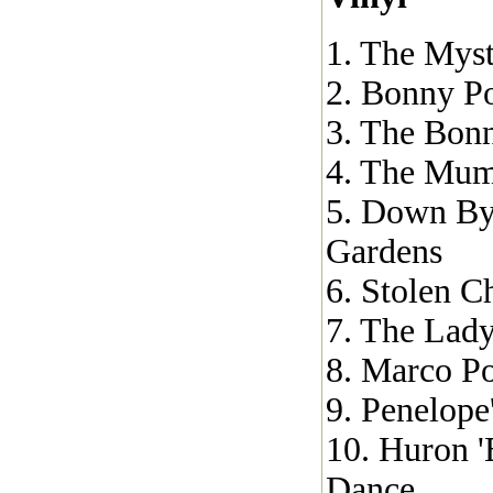
1. The Myst
2. Bonny P
3. The Bon
4. The Mum
5. Down By
Gardens
6. Stolen C
7. The Lady
8. Marco P
9. Penelope
10. Huron '
Dance