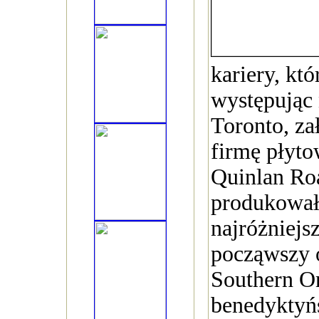
kariery, kt
występując 
Toronto, za
firmę płyt
Quinlan Ro
produkowa
najróżniejs
począwszy o
Southern On
benedyktyńs