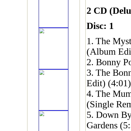
2 CD (Delu
Disc: 1
1. The Mys
(Album Edit
2. Bonny P
3. The Bon
Edit) (4:01)
4. The Mu
(Single Rem
5. Down By
Gardens (5: