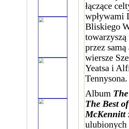
łączące celt
wpływami D
Bliskiego 
towarzyszą 
przez samą 
wiersze Sze
Yeatsa i Al
Tennysona.
Album
The
The Best o
McKennitt
ulubionych