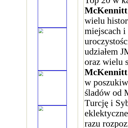
Top 20 w ka
McKennitt
wielu histo
miejscach i
uroczystośc
udziałem J
oraz wielu 
McKennitt
w poszukiw
śladów od M
Turcję i Sy
eklektyczne
razu rozpo