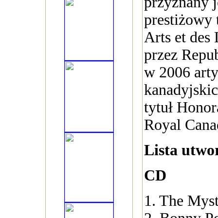
przyznany j
prestiżowy 
Arts et des
przez Repub
w 2006 arty
kanadyjskic
tytuł Honor
Royal Canad
Lista utw
CD
1. The Myst