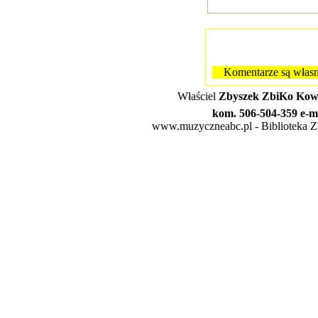
Komentarze są własn
Właściel
Zbyszek ZbiKo Kowa
kom. 506-504-359 e-m
www.muzyczneabc.pl - Biblioteka Zby