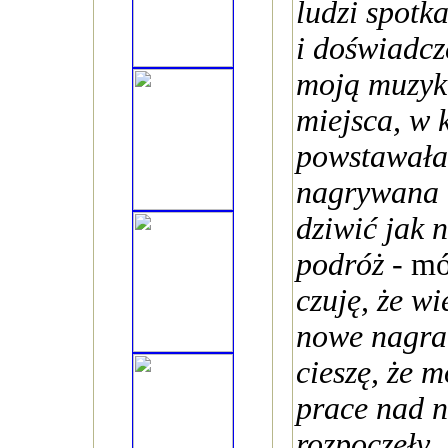
ludzi spotk
i doświadcz
moją muzykę
miejsca, w 
powstawała
nagrywana n
dziwić jak 
podróż
- m
czuję, że wi
nowe nagran
cieszę, że 
prace nad n
rozpoczęły.