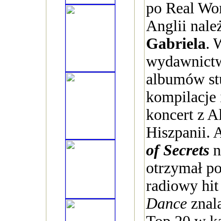
po Real Wo
Anglii nale
Gabriela
. 
wydawnictw
albumów st
kompilacje
koncert z 
Hiszpanii.
of Secrets
n
otrzymał po
radiowy hi
Dance
znala