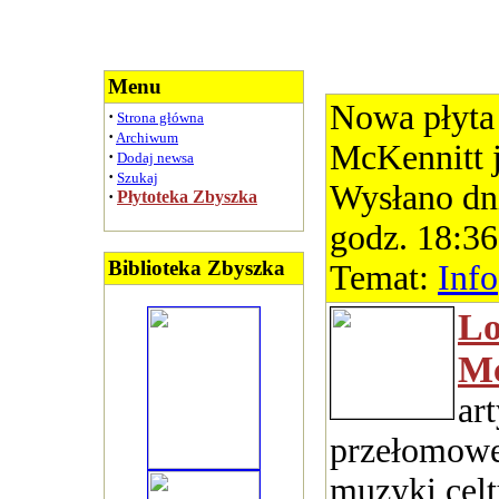
Menu
Nowa płyta
·
Strona główna
·
Archiwum
McKennitt 
·
Dodaj newsa
·
Szukaj
Wysłano dn
·
Płytoteka Zbyszka
godz. 18:36
Biblioteka Zbyszka
Temat:
Info
Lo
Mc
ar
przełomowe
muzyki celt