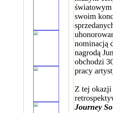
światowym 
swoim konc
sprzedanyc
uhonorowa
nominacją 
nagrodą Ju
obchodzi 30
pracy artys
Z tej okazji
retrospekt
Journey So 