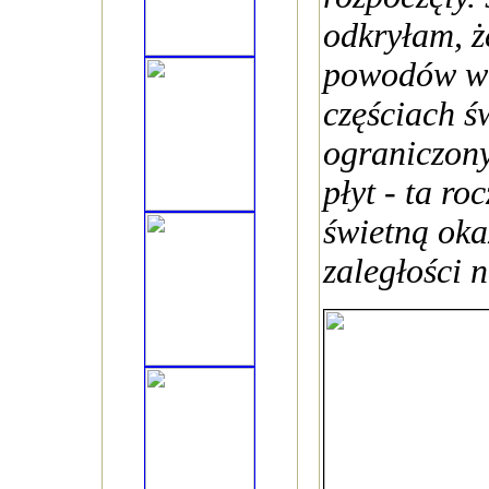
odkryłam, ż
powodów w 
częściach św
ograniczon
płyt - ta ro
świetną oka
zaległości 