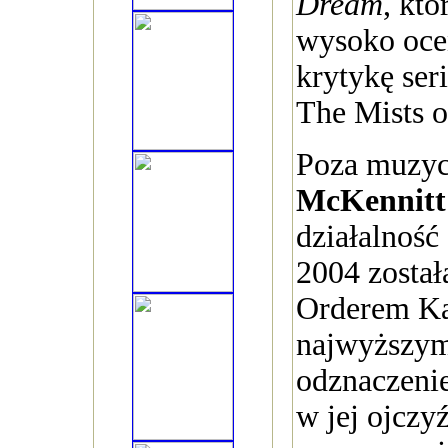
Dream
, któ
wysoko oce
krytykę ser
The Mists o
Poza muzyc
McKennitt
działalność
2004 zosta
Orderem Ka
najwyższy
odznaczen
w jej ojczy