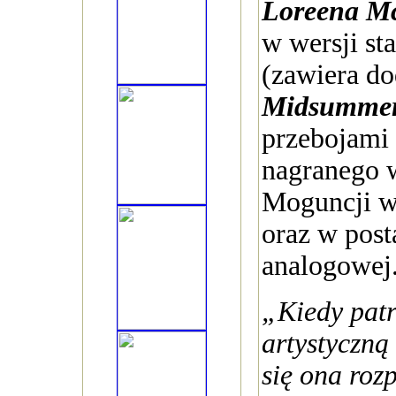
Loreena Mc
w wersji st
(zawiera d
Midsummer 
przebojami 
nagranego 
Moguncji w
oraz w post
analogowej
„Kiedy pat
artystyczną
się ona rozp