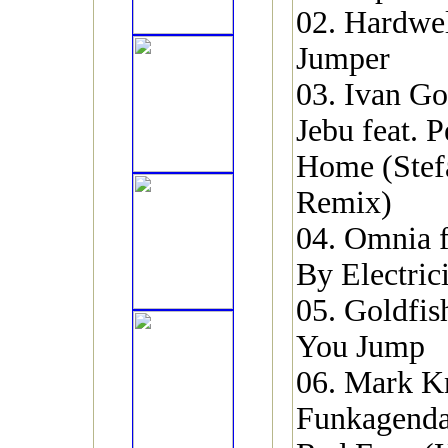
02. Hardw
Jumper
03. Ivan G
Jebu feat. 
Home (Stef
Remix)
04. Omnia f
By Electric
05. Goldfis
You Jump
06. Mark K
Funkagenda