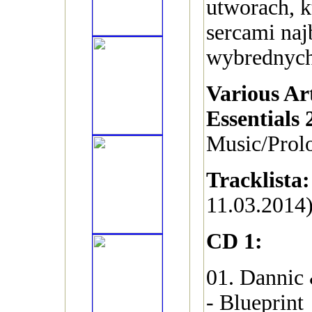
utworach, k
sercami naj
wybrednych
Various Art
Essentials 
Music/Prolo
Tracklista:
11.03.2014
CD 1:
01. Dannic 
- Blueprint