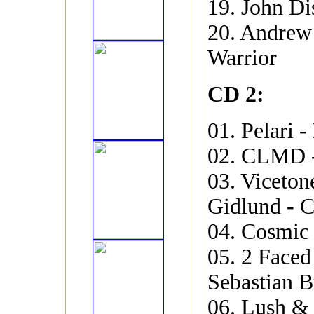
19. John D
20. Andrew
Warrior
CD 2:
01. Pelari -
02. CLMD -
03. Viceton
Gidlund - 
04. Cosmic
05. 2 Face
Sebastian B
06. Lush & 