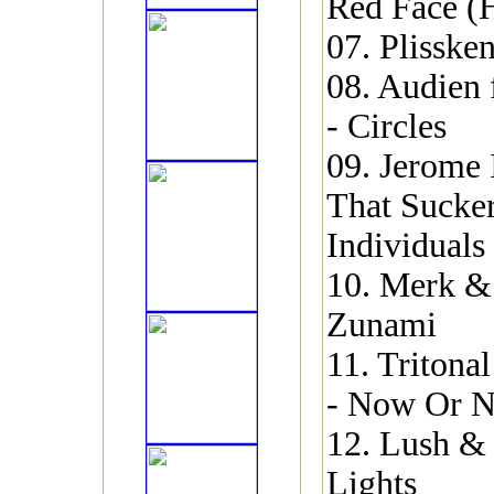
Red Face (
07. Plisske
08. Audien 
- Circles
09. Jerome
That Sucke
Individuals
10. Merk &
Zunami
11. Tritona
- Now Or N
12. Lush &
Lights