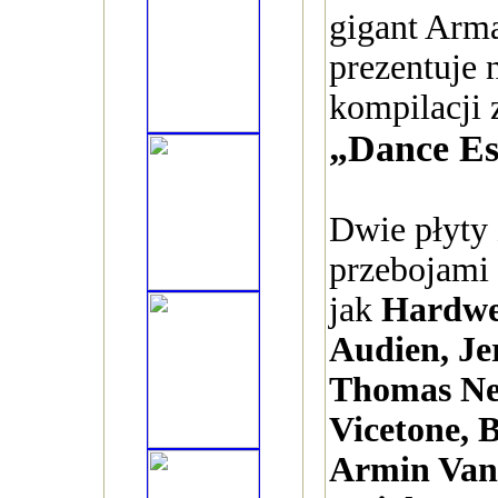
gigant Arm
prezentuje 
kompilacji 
„Dance Ess
Dwie płyty
przebojami 
jak
Hardwe
Audien, Je
Thomas New
Vicetone, B
Armin Van