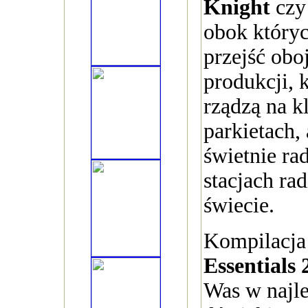
Knight
cz
obok który
przejść obo
produkcji, k
rządzą na 
parkietach,
świetnie ra
stacjach ra
świecie.
Kompilacj
Essentials
Was w najle