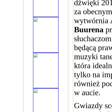
dźwięki 201
za obecnymi
wytwórnia
Buurena
pr
słuchaczom 
będącą pra
muzyki tane
która idealn
tylko na im
również pod
w aucie.
Gwiazdy s