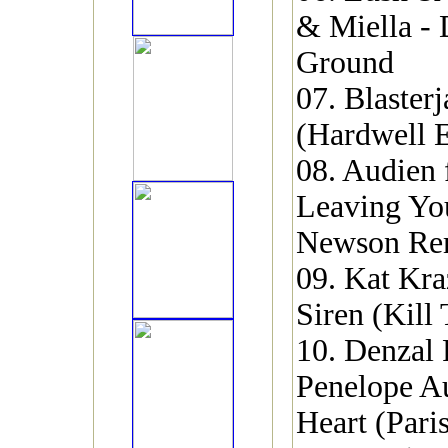
& Miella -
Ground
07. Blasterj
(Hardwell E
08. Audien 
Leaving Yo
Newson Re
09. Kat Kraz
Siren (Kill
10. Denzal 
Penelope Au
Heart (Par