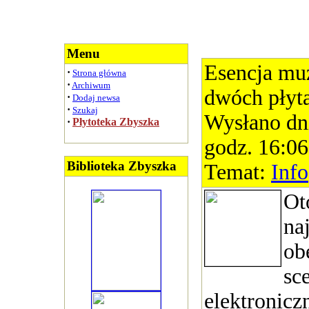
Menu
Esencja mu
·
Strona główna
·
Archiwum
dwóch płyt
·
Dodaj newsa
·
Szukaj
Wysłano dn
·
Płytoteka Zbyszka
godz. 16:06
Biblioteka Zbyszka
Temat:
Info
Ot
na
ob
sc
elektronicz