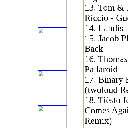
13. Tom & 
Riccio - Gue
14. Landis 
15. Jacob P
Back
16. Thomas
Pallaroid
17. Binary 
(twoloud R
18. Tiësto 
Comes Agai
Remix)