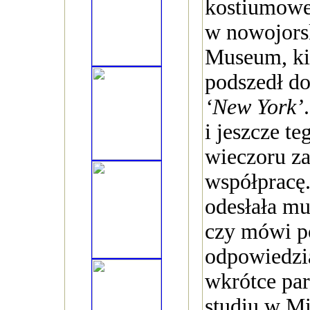
kostiumowe
w nowojors
Museum, k
podszedł d
‘New York’
i jeszcze t
wieczoru z
współpracę.
odesłała m
czy mówi p
odpowiedzia
wkrótce par
studiu w M