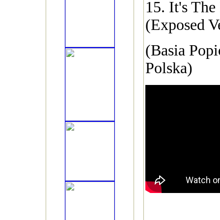
15. It's Th
(Exposed Ve
(Basia Pop
Polska)