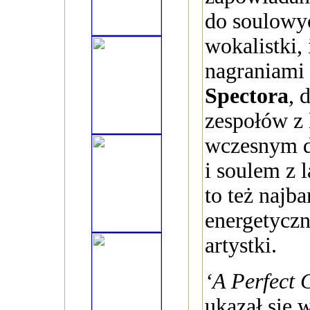
do soulowy
wokalistki,
nagraniami
Spectora
, 
zespołów z 
wczesnym di
i soulem z 
to też najba
energetyczn
artystki.
‘A Perfect 
ukazał się 