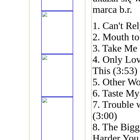
marca b.r.
1. Can't Re
2. Mouth to
3. Take Me 
4. Only Lo
This (3:53)
5. Other W
6. Taste My
7. Trouble
(3:00)
8. The Big
Harder You 