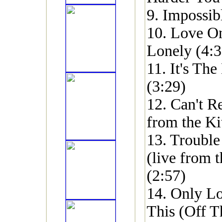
9. Impossib
10. Love O
Lonely (4:3
11. It's Th
(3:29)
12. Can't R
from the Ki
13. Troubl
(live from 
(2:57)
14. Only L
This (Off T