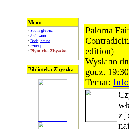
Menu
Paloma Fait
·
Strona główna
·
Archiwum
Contradiciti
·
Dodaj newsa
·
Szukaj
edition)
·
Płytoteka Zbyszka
Wysłano dn
Biblioteka Zbyszka
godz. 19:30
Temat:
Info
Cz
wł
z 
na