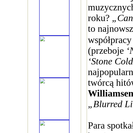
muzycznych
roku?
„Can
to najnows
współprac
(przeboje
‘
‘Stone Cold
najpopularn
twórcą hit
Williamse
„Blurred L
Para spotka