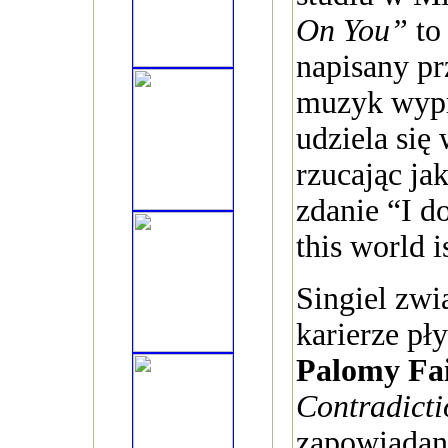
On You”
to 
napisany p
muzyk wypr
udziela się
rzucając ja
zdanie “I d
this world 
Singiel zwi
karierze pły
Palomy Fa
Contradicti
zapowiadany