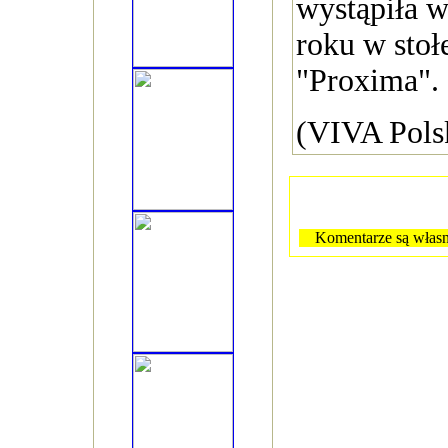
wystąpiła 
roku w stoł
"Proxima".
(VIVA Pols
Komentarze są własn