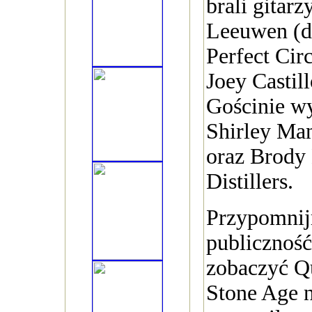
brali gitarz
Leeuwen (d
Perfect Circ
Joey Castil
Gościnie wy
Shirley Ma
oraz Brody 
Distillers.
Przypomnij
publiczność
zobaczyć Q
Stone Age 