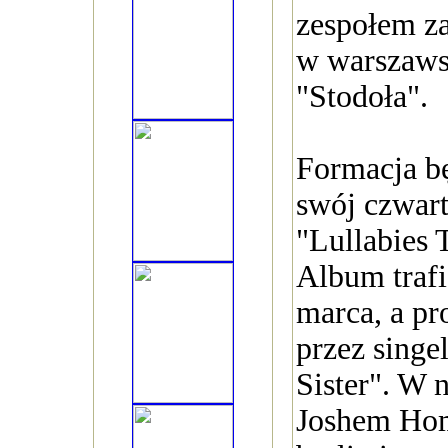
zespołem za
w warszaws
"Stodoła".
Formacja b
swój czwart
"Lullabies 
Album trafi
marca, a p
przez singe
Sister". W 
Joshem Ho