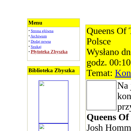
Menu
Queens Of 
·
Strona główna
·
Archiwum
Polsce
·
Dodaj newsa
·
Szukaj
Wysłano dn
·
Płytoteka Zbyszka
godz. 00:10
Biblioteka Zbyszka
Temat:
Kon
Na 
kon
prz
Queens Of 
Josh Homm