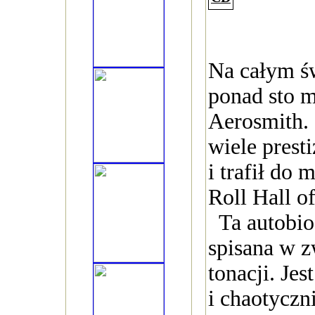
Na całym św
ponad sto m
Aerosmith.
wiele pres
i trafił do
Roll Hall o
Ta autobiog
spisana w 
tonacji. Jes
i chaotyczn