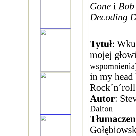
Gone
i
Bob´
Decoding D
Tytuł
: Wku
mojej głow
wspomnienia
in my head 
Rock´n´rol
Autor
: Ste
Dalton
Tłumaczen
Gołębiowsk