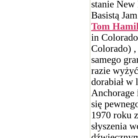
stanie New
Basistą Jam
Tom Hami
in Colorado
Colorado) ,
samego gran
razie wyżyć
dorabiał w 
Anchorage i
się pewnego
1970 roku 
słyszenia w
dźwięczny