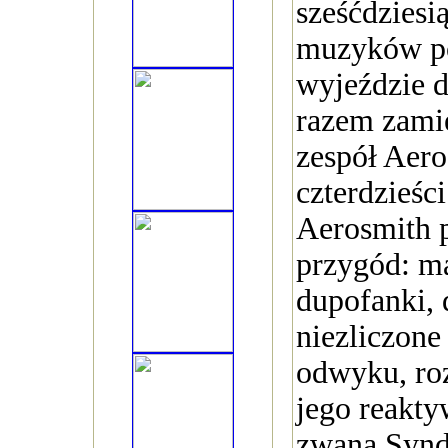
sześćdziesi
muzyków po
wyjeździe d
razem zamie
zespół Aero
czterdzieśc
Aerosmith 
przygód: m
dupofanki, 
niezliczone
odwyku, ro
jego reakty
zwaną Syn