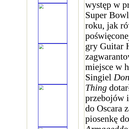
występ w p
Super Bow
roku, jak r
poświęconej
gry Guitar 
zagwaranto
miejsce w hi
Singiel
Don
Thing
dotarł
przebojów 
do Oscara z
piosenkę do