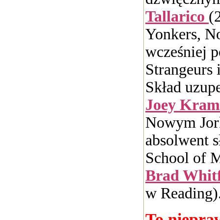
Tallarico
(
Yonkers, No
wcześniej 
Strangeurs 
Skład uzupe
Joey Kra
Nowym Jork
absolwent s
School of M
Brad Whit
w Reading)..
To niepra