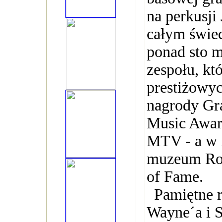
na perkusji
całym świec
ponad sto m
zespołu, kt
prestiżowy
nagrody G
Music Award
MTV - a w r
muzeum Roc
of Fame.
Pamiętne 
Wayne´a i 