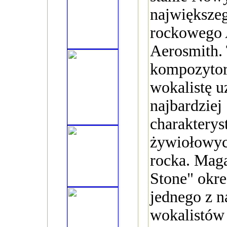
największe
rockowego 
Aerosmith.
kompozytora
wokalistę u
najbardziej
charakterys
żywiołowy
rocka. Mag
Stone" okre
jednego z n
wokalistów