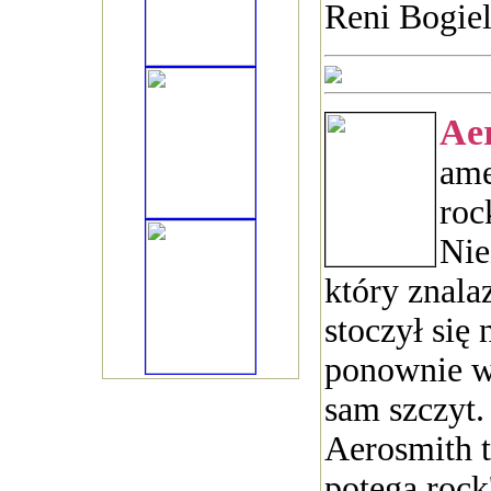
Reni Bogie
Ae
ame
rock
Nie
który znalaz
stoczył się 
ponownie w
sam szczyt. 
Aerosmith t
potęga rock'