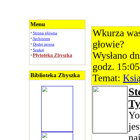
Menu
Wkurza was
·
Strona główna
·
Archiwum
głowie?
·
Dodaj newsa
·
Szukaj
Wysłano dn
·
Płytoteka Zbyszka
godz. 15:05
Biblioteka Zbyszka
Temat:
Ksi
St
Ty
Yo
jes
na