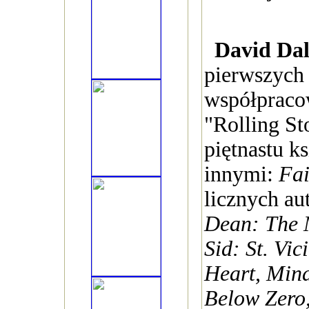
David Da
pierwszych
współpraco
"Rolling St
piętnastu k
innymi:
Fai
licznych au
Dean: The 
Sid: St. Vic
Heart, Mind
Below Zero