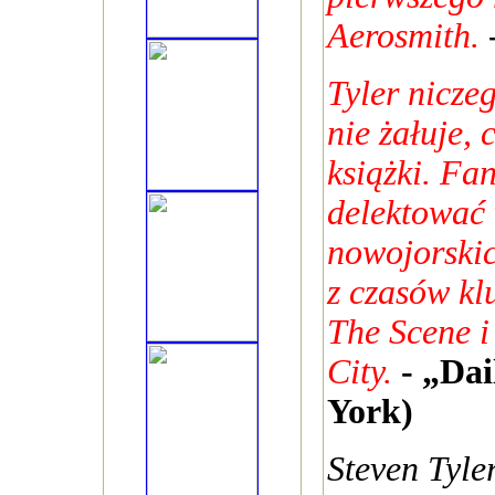
Aerosmith.
Tyler nicze
nie żałuje,
książki. Fa
delektować
nowojorskic
z czasów kl
The Scene 
City.
- „Da
York)
Steven Tyler