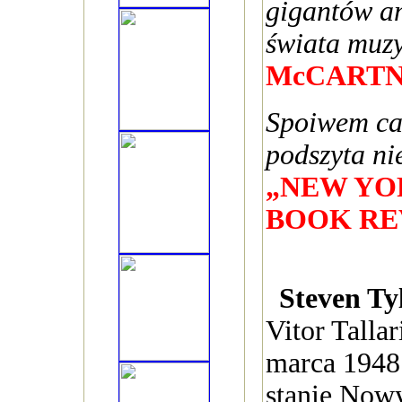
gigantów a
świata muzy
McCART
Spoiwem cał
podszyta ni
„NEW YO
BOOK RE
Steven Ty
Vitor Talla
marca 1948
stanie Nowy