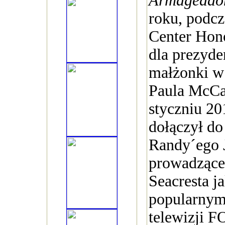
Armageddo
roku, podc
Center Hono
dla prezyde
małżonki w 
Paula McCa
styczniu 20
dołączył do
Randy´ego 
prowadzące
Seacresta j
popularnym
telewizji F