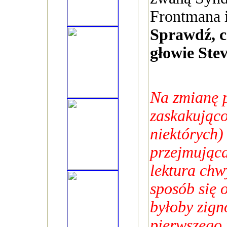
Frontmana i 
Sprawdź, c
głowie Ste
Na zmianę 
zaskakująco
niektórych)
przejmująca
lektura chw
sposób się 
byłoby zign
pierwszego 