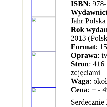
ISBN
: 978
Wydawnic
Jahr Polska 
Rok wydan
2013 (Polsk
Format
: 1
Oprawa
: t
Stron
: 416 
zdjęciami
Waga
: oko
Cena
: + - 4
Serdecznie 