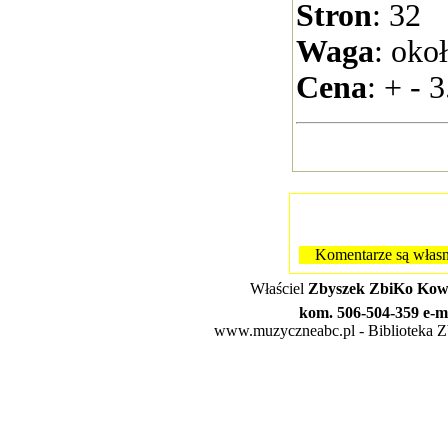
Stron
: 32
Waga
: oko
Cena
: + - 3
Komentarze są własn
Właściel
Zbyszek ZbiKo Kowa
kom. 506-504-359 e-m
www.muzyczneabc.pl - Biblioteka Zby