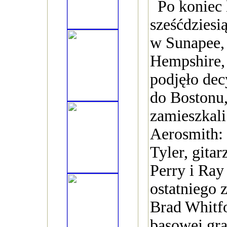
Po koniec 
sześćdziesi
w Sunapee,
Hempshire,
podjęło dec
do Bostonu,
zamieszkali 
Aerosmith: 
Tyler, gitar
Perry i Ray
ostatniego z
Brad Whitfo
basowej gr