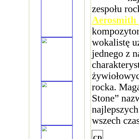
zespołu ro
Aerosmith
kompozytora
wokalistę u
jednego z n
charakterys
żywiołowy
rocka. Mag
Stone” naz
najlepszyc
wszech cza
CD