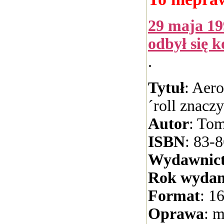
29 maja 1
odbył się 
.
Tytuł
: Aer
´roll znaczy
Autor
: Tom
ISBN
: 83-
Wydawnic
Rok wydan
Format
: 1
Oprawa
: 