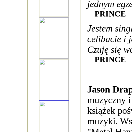
jednym egz
PRINCE
Jestem sing
celibacie i 
Czuję się w
PRINCE
Jason Dra
muzyczny i 
książek poś
muzyki. Wsp
"Metal Ham