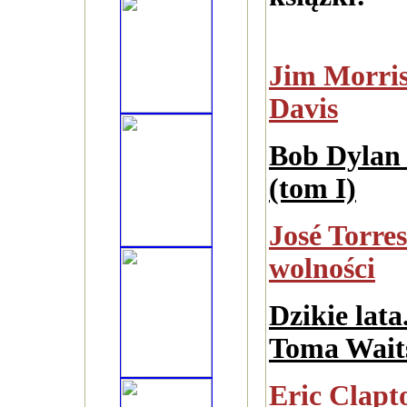
Jim Morris
Davis
Bob Dylan 
(tom I)
José Torres
wolności
Dzikie lat
Toma Waits
Eric Clapt