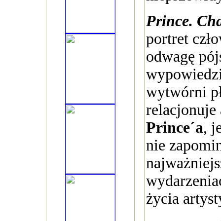
Prince. Cha
portret czł
odwagę pójś
wypowiedzi
wytwórni p
relacjonuje 
Prince´a
, j
nie zapomin
najważniej
wydarzeniac
życia artyst