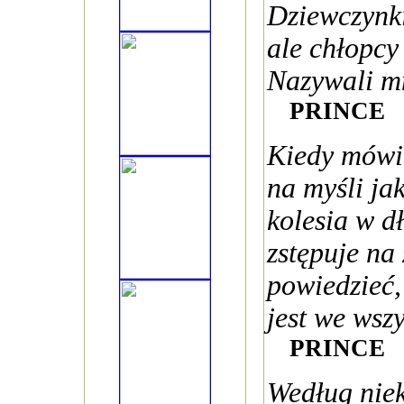
Dziewczynki
ale chłopcy 
Nazywali mn
PRINCE
Kiedy mówi
na myśli ja
kolesia w dł
zstępuje na
powiedzieć,
jest we wsz
PRINCE
Według niek