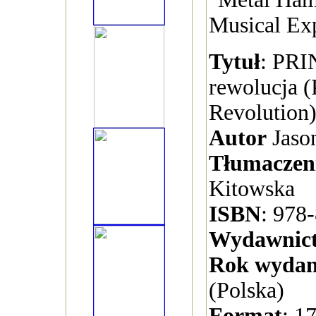
Musical Exp
Tytuł
: PRI
rewolucja (
Revolution
Autor
Jaso
Tłumaczen
Kitowska
ISBN
: 978
Wydawnic
Rok wydan
(Polska)
Format
: 1