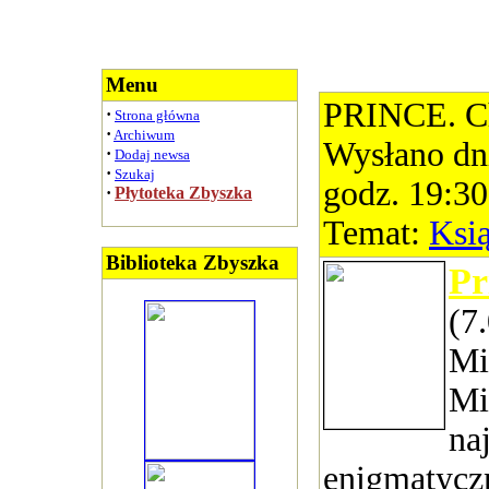
Menu
PRINCE. Ch
·
Strona główna
·
Archiwum
Wysłano dn
·
Dodaj newsa
·
Szukaj
godz. 19:30
·
Płytoteka Zbyszka
Temat:
Ksi
Biblioteka Zbyszka
Pr
(7
Mi
Mi
na
enigmatycz