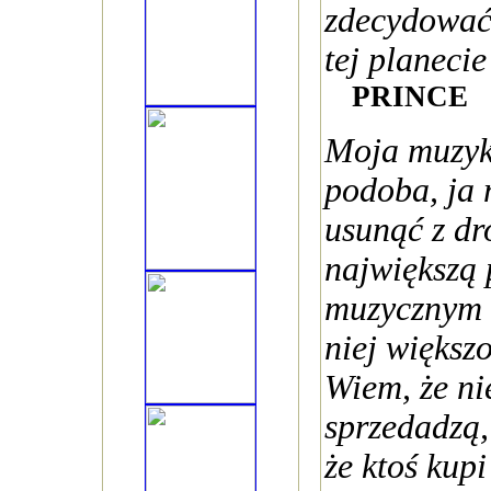
zdecydować,
tej planecie
PRINCE
Moja muzyka
podoba, ja m
usunąć z dr
największą 
muzycznym i
niej większ
Wiem, że nie
sprzedadzą,
że ktoś kup