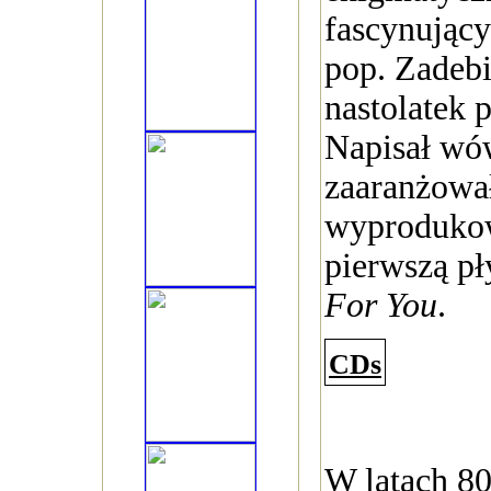
fascynując
pop. Zadebi
nastolatek p
Napisał wó
zaaranżował
wyproduko
pierwszą pł
For You
.
CDs
W latach 80