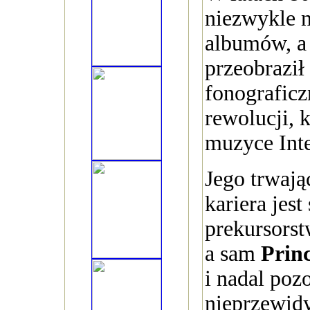
niezwykle 
albumów, a 
przeobraził
fonograficzn
rewolucji, 
muzyce Inte
Jego trwają
kariera jes
prekursorst
a sam
Prin
i nadal pozo
nieprzewid