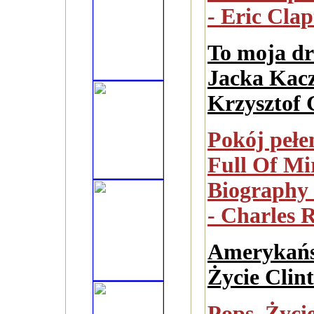
- Eric Cla
To moja dr
Jacka Kacz
Krzysztof 
Pokój pełe
Full Of Mi
Biography 
- Charles R
Amerykańs
Życie Clin
Pops. Życi