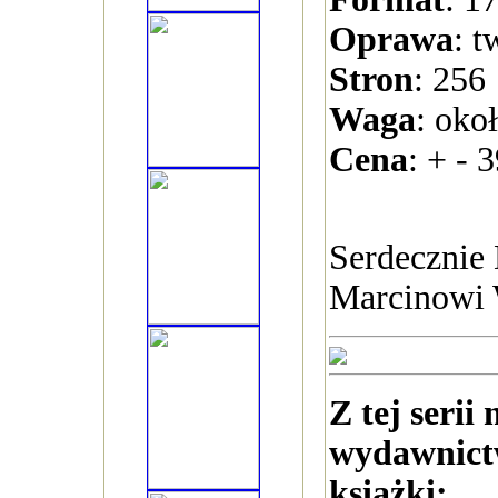
Oprawa
: t
Stron
: 256
Waga
: oko
Cena
: + - 3
Serdecznie
Marcinowi
Z tej serii
wydawnictw
książki: