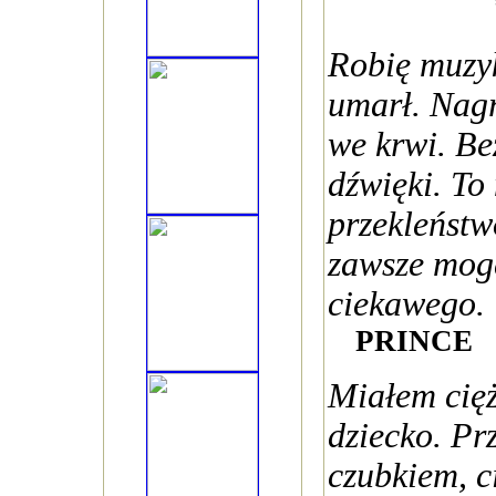
Robię muzyk
umarł. Nag
we krwi. Be
dźwięki. To
przekleństw
zawsze mogę
ciekawego.
PRINCE
Miałem cięż
dziecko. Pr
czubkiem, c