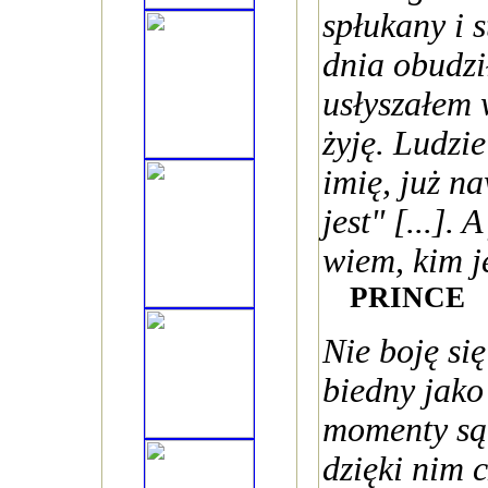
spłukany i s
dnia obudzi
usłyszałem 
żyję. Ludzi
imię, już na
jest" [...].
wiem, kim j
PRINCE
Nie boję si
biedny jako 
momenty są
dzięki nim 