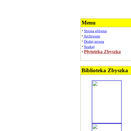
Menu
·
Strona główna
·
Archiwum
·
Dodaj newsa
·
Szukaj
·
Płytoteka Zbyszka
Biblioteka Zbyszka