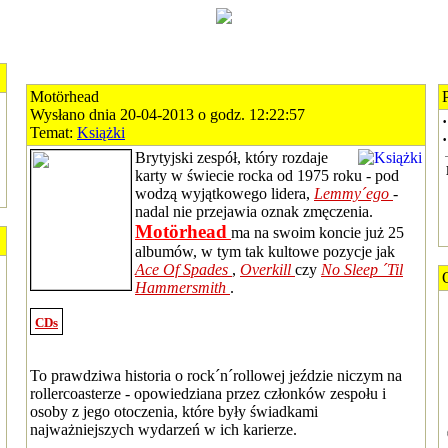
Motörhead
Wysłano dnia 20-04-2013 o godz. 12:22:57
·
Temat:
Książki
·
Brytyjski zespół, który rozdaje
karty w świecie rocka od 1975 roku - pod
wodzą wyjątkowego lidera,
Lemmy´ego
-
nadal nie przejawia oznak zmęczenia.
Motörhead
ma na swoim koncie już 25
albumów, w tym tak kultowe pozycje jak
Ace Of Spades
,
Overkill
czy
No Sleep ´Til
Hammersmith
.
CDs
To prawdziwa historia o rock´n´rollowej jeździe niczym na
rollercoasterze - opowiedziana przez członków zespołu i
osoby z jego otoczenia, które były świadkami
najważniejszych wydarzeń w ich karierze.