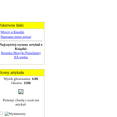
Pokrewne linki
Więcej o Książki
Napisane przez agizaj
Najczęściej czytany artykuł o
Książki:
Kronika Muzyki Popularnej
XX wieku
Oceny artykułu
Wynik głosowania:
4.06
Głosów:
1106
Poświęć chwilę i oceń ten
artykuł: