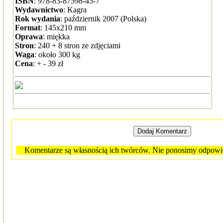
ISBN
: 978-83-87598-45-7
Wydawnictwo
: Kagra
Rok wydania
: październik 2007 (Polska)
Format
: 145x210 mm
Oprawa
: miękka
Stron
: 240 + 8 stron ze zdjęciami
Waga
: około 300 kg
Cena
: + - 39 zł
Komentarze są własnością ich twórców. Nie ponosimy odpowied