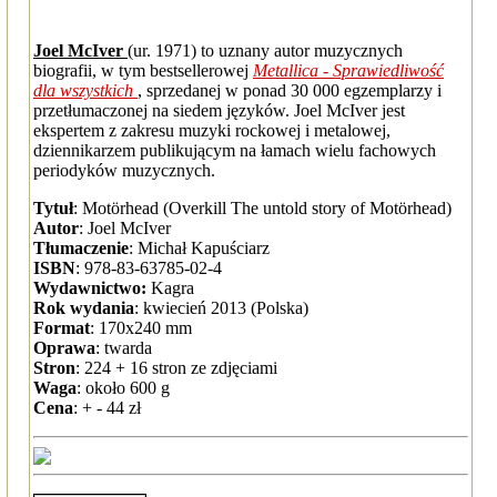
Joel McIver
(ur. 1971) to uznany autor muzycznych
biografii, w tym bestsellerowej
Metallica - Sprawiedliwość
dla wszystkich
, sprzedanej w ponad 30 000 egzemplarzy i
przetłumaczonej na siedem języków. Joel McIver jest
ekspertem z zakresu muzyki rockowej i metalowej,
dziennikarzem publikującym na łamach wielu fachowych
periodyków muzycznych.
Tytuł
: Motörhead (Overkill The untold story of Motörhead)
Autor
: Joel McIver
Tłumaczenie
: Michał Kapuściarz
ISBN
: 978-83-63785-02-4
Wydawnictwo:
Kagra
Rok wydania
: kwiecień 2013 (Polska)
Format
: 170x240 mm
Oprawa
: twarda
Stron
: 224 + 16 stron ze zdjęciami
Waga
: około 600 g
Cena
: + - 44 zł