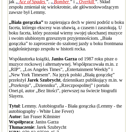
jak „
Ace of Spades
”, „
Bomber
” i „
Overkill
”. Skład
zespołu zmieniał się wielokrotnie, ale głównodowodzącym
zawsze był Lemmy.
„Biała gorączka”
to zapierająca dech w piersi podróż u boku
faceta, którego ekscesy was ubawią, a czasem i zaszokują. U
boku faceta, który pozostał wierny swojej ukochanej muzyce
i swoim ulubionym grzesznym przyjemnościom. „Biała
gorączka” to zaproszenie do szalonej jazdy u boku frontmana
najgłośniejszego zespołu w historii rocka.
Współautorka książki,
Janiss Garza
od 1987 roku pisze o
muzyce rockowej i alternatywnej. Współpracowała m.in. z
„RIP”, „Los Angeles Times”, „Entertainment Weekly” i
„New York Timesem”. Na język polski „Białą gorączkę”
przełożył
Jarek Szubrycht
, dziennikarz publikujący m.in. w
„Przekroju”, „Dzienniku”, „Rzeczpospolitej” i portalu
Onet.pl, autor „Bez litości”, pierwszej na świecie biografii
Slayera.
Tytuł
: Lemmy. Autobiografia - Biała gorączka (Lemmy - the
autobiography - White Line Fever)
Autor
: Ian Fraser Kilmister
Współpraca
: Janiss Garza
Tłumaczenie
: Jarek Szubrycht