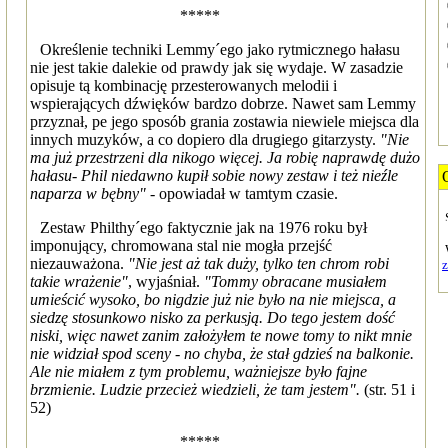
*****
Określenie techniki Lemmy´ego jako rytmicznego hałasu
nie jest takie dalekie od prawdy jak się wydaje. W zasadzie
opisuje tą kombinację przesterowanych melodii i
wspierających dźwięków bardzo dobrze. Nawet sam Lemmy
przyznał, pe jego sposób grania zostawia niewiele miejsca dla
innych muzyków, a co dopiero dla drugiego gitarzysty.
"Nie
ma już przestrzeni dla nikogo więcej. Ja robię naprawdę dużo
hałasu- Phil niedawno kupił sobie nowy zestaw i też nieźle
naparza w bębny"
- opowiadał w tamtym czasie.
Zestaw Philthy´ego faktycznie jak na 1976 roku był
imponujący, chromowana stal nie mogła przejść
niezauważona.
"Nie jest aż tak duży, tylko ten chrom robi
takie wrażenie"
, wyjaśniał.
"Tommy obracane musiałem
umieścić wysoko, bo nigdzie już nie było na nie miejsca, a
siedzę stosunkowo nisko za perkusją. Do tego jestem dość
niski, więc nawet zanim założyłem te nowe tomy to nikt mnie
nie widział spod sceny - no chyba, że stał gdzieś na balkonie.
Ale nie miałem z tym problemu, ważniejsze było fajne
brzmienie. Ludzie przecież wiedzieli, że tam jestem".
(str. 51 i
52)
*****