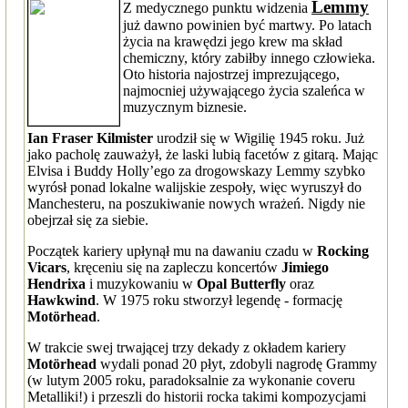
Lemmy
Z medycznego punktu widzenia
już dawno powinien być martwy. Po latach
życia na krawędzi jego krew ma skład
chemiczny, który zabiłby innego człowieka.
Oto historia najostrzej imprezującego,
najmocniej używającego życia szaleńca w
muzycznym biznesie.
Ian Fraser Kilmister
urodził się w Wigilię 1945 roku. Już
jako pacholę zauważył, że laski lubią facetów z gitarą. Mając
Elvisa i Buddy Holly’ego za drogowskazy Lemmy szybko
wyrósł ponad lokalne walijskie zespoły, więc wyruszył do
Manchesteru, na poszukiwanie nowych wrażeń. Nigdy nie
obejrzał się za siebie.
Początek kariery upłynął mu na dawaniu czadu w
Rocking
Vicars
, kręceniu się na zapleczu koncertów
Jimiego
Hendrixa
i muzykowaniu w
Opal Butterfly
oraz
Hawkwind
. W 1975 roku stworzył legendę - formację
Motörhead
.
W trakcie swej trwającej trzy dekady z okładem kariery
Motörhead
wydali ponad 20 płyt, zdobyli nagrodę Grammy
(w lutym 2005 roku, paradoksalnie za wykonanie coveru
Metalliki!) i przeszli do historii rocka takimi kompozycjami