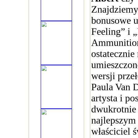
Znajdziemy 
bonusowe u
Feeling” i 
Ammunition
ostatecznie 
umieszczone
wersji prz
Paula Van 
artysta i po
dwukrotnie
najlepszym 
właściciel 