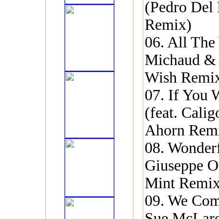
(Pedro Del
Remix)
06. All The
Michaud & 
Wish Remi
07. If You
(feat. Calig
Ahorn Rem
08. Wonderf
Giuseppe Ot
Mint Remix
09. We Come
Sue McLare