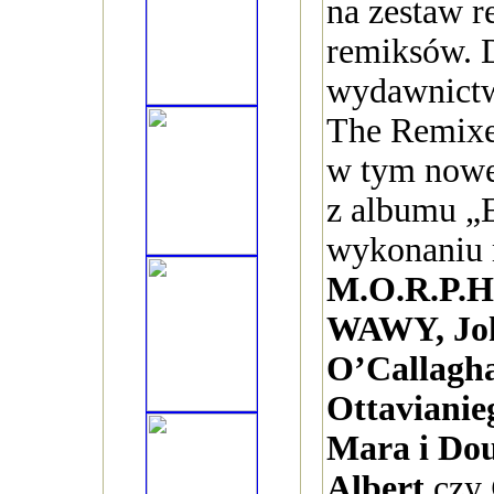
na zestaw 
remiksów.
wydawnictw
The Remixe
w tym nowe
z albumu „
wykonaniu 
M.O.R.P.H.
WAWY, Jo
O’Callagh
Ottavianie
Mara i Do
Albert
czy