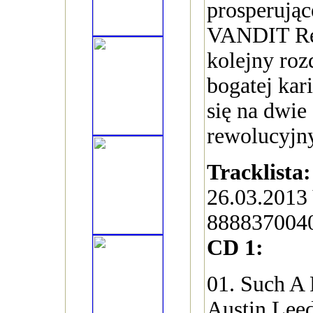
prosperując
VANDIT Rec
kolejny roz
bogatej kar
się na dwie 
rewolucyjn
Tracklista:
26.03.201
888837004
CD 1:
01. Such A 
Austin Leed