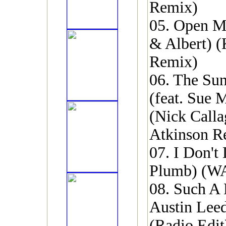
Remix)
05. Open M
& Albert) 
Remix)
06. The Sun
(feat. Sue 
(Nick Call
Atkinson R
07. I Don't
Plumb) (W
08. Such A 
Austin Leed
(Radio Edit