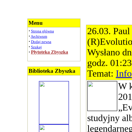
Menu
26.03. Paul
·
Strona główna
·
Archiwum
(R)Evoluti
·
Dodaj newsa
·
Szukaj
Wysłano dn
·
Płytoteka Zbyszka
godz. 01:23
Biblioteka Zbyszka
Temat:
Info
W k
201
„Ev
studyjny al
legendarneg